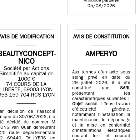
Annonce parue le
05/08/2026
AVIS DE MODIFICATION
AVIS DE CONSTITUTION
BEAUTYCONCEPT-
AMPERYO
NICO
Société par Actions
Aux termes d’un acte sous
Simplifiée au capital de
seing privé en date du
1000 €
29 juillet 2026, il a été
74 COURS DE LA
constitué
une
SARL
LIBERTE, 69003 LYON
présentant les
953 159 704 RCS LYON
caractéristiques suivantes :
Objet social :
Tous travaux
d’électricité générale,
ar décision de l’associé
notamment l’installation, la
nique du 30/06/2026, il a
maintenance, le dépannage
té décidé de nommer M
et la mise en conformité
ONG Van Quan demeurant
d’installations électriques
20 route départementale
courant fort et courant
42 69440 TALUYERS en