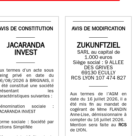
AVIS DE CONSTITUTION
AVIS DE MODIFICATION
JACARANDA
ZUKUNFTZIEL
INVEST
SARL au capital de
1.000 euros
Siège social : 9 ALLEE
DES GRIVES
ux termes d’un acte sous
69130 ECULLY
eing privé en date du
RCS LYON 107 474 827
6/08/2026 à BRIGNAIS, il
 été constitué une société
présentant les
Aux termes de l’AGM en
aractéristiques suivantes :
date du 16 juillet 2026, il a
été mis fin au mandat de
énomination sociale :
cogérant de Mme FLANDIN
ACARANDA INVEST
Anne-Lise, démissionnaire à
compter du 16 juillet 2026.
orme sociale : Société par
Mention sera faite au
RCS
ctions Simplifiée
de LYON.