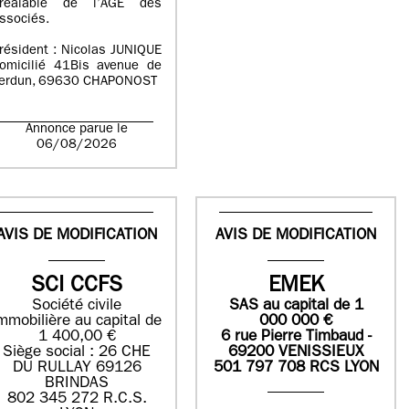
réalable de l’AGE des
ssociés.
résident : Nicolas JUNIQUE
omicilié 41Bis avenue de
erdun, 69630 CHAPONOST
Annonce parue le
06/08/2026
AVIS DE MODIFICATION
AVIS DE MODIFICATION
SCI CCFS
EMEK
Société civile
SAS
au capital de
1
mmobilière au capital de
0
00 000
€
1 400,00 €
6 rue Pierre Timbaud -
Siège social : 26 CHE
69200 VENISSIEUX
DU RULLAY 69126
501 797 708 RCS LYON
BRINDAS
802 345 272 R.C.S.