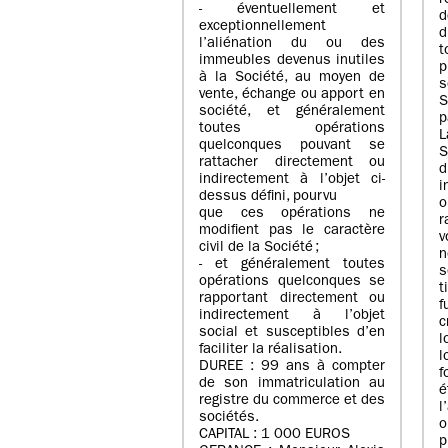
r
- éventuellement et
d
exceptionnellement
d
l’aliénation du ou des
immeubles devenus inutiles
p
à la Société, au moyen de
s
vente, échange ou apport en
société, et généralement
p
toutes opérations
L
quelconques pouvant se
S
rattacher directement ou
indirectement à l’objet ci-
i
dessus défini, pourvu
o
que ces opérations ne
r
modifient pas le caractère
v
civil de la Société ;
n
- et généralement toutes
s
opérations quelconques se
t
rapportant directement ou
f
indirectement à l’objet
c
social et susceptibles d’en
l
faciliter la réalisation.
l
DUREE : 99 ans à compter
de son immatriculation au
é
registre du commerce et des
l
sociétés.
o
CAPITAL : 1 000 EUROS