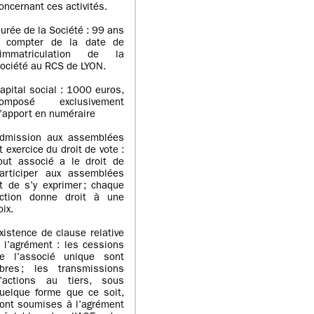
oncernant ces activités.
urée de la Société : 99 ans
 compter de la date de
’immatriculation de la
ociété au RCS de LYON.
apital social : 1000 euros,
omposé exclusivement
’apport en numéraire
dmission aux assemblées
t exercice du droit de vote :
out associé a le droit de
articiper aux assemblées
t de s’y exprimer ; chaque
ction donne droit à une
oix.
xistence de clause relative
 l’agrément : les cessions
e l’associé unique sont
ibres ; les transmissions
’actions au tiers, sous
uelque forme que ce soit,
ont soumises à l’agrément