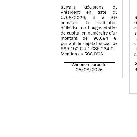
suivant décisions du
Président en date du
5/08/2026, il a été
S
constaté la réalisation
définitive de l’augmentation
c
de capital en numéraire d’un
s
montant de 96.084 €,
F
portant le capital social de
q
989.150 € à 1.085.234 €.
r
Mention au RCS LYON
g
P
Annonce parue le
l
05/08/2026