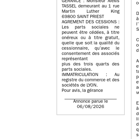
GERANCE : Monsieur Alexis
c
TASSEL demeurant au 1 rue
Martin Luther King
D
69800 SAINT PRIEST
à
AGREMENT DES CESSIONS :
l
Les parts sociales ne
S
peuvent être cédées, à titre
onéreux ou à titre gratuit,
C
quelle que soit la qualité du
c
cessionnaire, qu’avec le
d
consentement des associés
représentant
A
plus des trois quarts des
e
parts sociales.
t
IMMATRICULATION : Au
p
registre du commerce et des
e
sociétés de LYON.
a
Pour avis, la gérance
v
Annonce parue le
E
06/08/2026
à
d
l
d
q
s