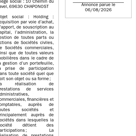
iège social : 10 Chemin du
Annonce parue le
avel, 69630 CHAPONOST
06/08/2026
bjet social : Holding :
cquisition par voie d’achat,
’apport, de souscription au
apital, l’administration, la
estion de toutes parts ou
ctions de Sociétés civiles,
e Sociétés commerciales,
insi que de toutes valeurs
obilières dans le cadre de
a gestion d’un portefeuille,
a prise de participation
ans toute société quel que
oit son objet ou sa forme ;
La réalisation de
restations de services
dministratives,
ommerciales, financières et
omptables, auprès de
toutes sociétés et
rincipalement auprès de
ociétés dans lesquelles la
Société détient des
participations ; La