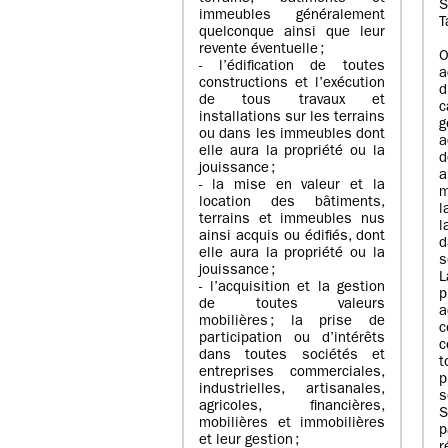
S
immeubles généralement
T
quelconque ainsi que leur
revente éventuelle ;
O
- l’édification de toutes
a
constructions et l’exécution
d
de tous travaux et
c
installations sur les terrains
g
ou dans les immeubles dont
a
elle aura la propriété ou la
d
jouissance ;
a
- la mise en valeur et la
m
location des bâtiments,
l
terrains et immeubles nus
l
ainsi acquis ou édifiés, dont
d
elle aura la propriété ou la
s
jouissance ;
- l’acquisition et la gestion
p
de toutes valeurs
a
mobilières ; la prise de
c
participation ou d’intérêts
c
dans toutes sociétés et
entreprises commerciales,
p
industrielles, artisanales,
s
agricoles, financières,
mobilières et immobilières
et leur gestion ;