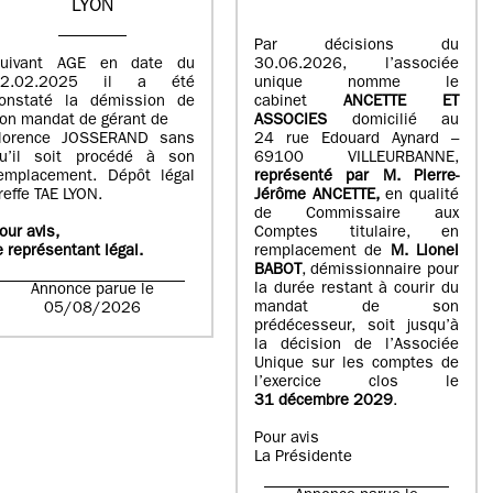
LYON
Par décisions du
uivant AGE en date du
30.06.2026, l’associée
02.02.2025 il a été
unique nomme le
onstaté la démission de
cabinet
ANCETTE ET
on mandat de gérant de
ASSOCIES
domicilié au
lorence JOSSERAND sans
24 rue Edouard Aynard –
u’il soit procédé à son
69100 VILLEURBANNE,
emplacement. Dépôt légal
r
eprésenté par M
.
Pierre
-
reffe TAE LYON.
Jérôme ANCETTE,
en qualité
de Commissaire aux
our avis,
Comptes titulaire, en
e représentant légal.
remplacement de
M
.
Lionel
BABOT
, démissionnaire pour
la durée restant à courir du
Annonce parue le
mandat de son
05/08/2026
prédécesseur, soit jusqu’à
la décision de l’Associée
Unique sur les comptes de
l’exercice clos le
31 décembre 2029
.
Pour avis
La Présidente