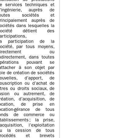
éalisation de prestations
e services techniques et
’ingénierie, auprès de
toutes sociétés et
rincipalement auprès de
ociétés dans lesquelles la
Société détient des
articipations,
a participation de la
ociété, par tous moyens,
directement ou
ndirectement, dans toutes
pérations pouvant se
attacher à son objet par
oie de création de sociétés
ouvelles, d’apport, de
ouscription ou d’achat de
itres ou droits sociaux, de
usion ou autrement, de
réation, d’acquisition, de
ocation, de prise en
ocation-gérance de tous
fonds de commerce ou
tablissements ; la prise,
’acquisition, l’exploitation
u la cession de tous
procédés et brevets