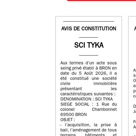
AVIS DE CONSTITUTION
SCI TYKA
Aux termes d’un acte sous
seing privé établi à BRON en
A
date du 5 Août 2026, il a
s
été constitué une société
0
civile immobilière
a
présentant les
caractéristiques suivantes :
c
DENOMINATION : SCI TYKA
SIEGE SOCIAL : 1 Rue du
D
colonel Chambonnet
J
69500 BRON
OBJET :
F
- l’acquisition, la prise à
A
bail, l’aménagement de tous
terrains, bâtiments et