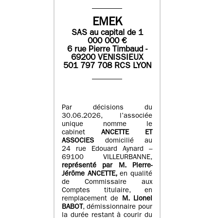
EMEK
SAS
au capital de
1
0
00 000
€
6 rue Pierre Timbaud -
69200 VENISSIEUX
501 797 708 RCS LYON
Par décisions du
30.06.2026, l’associée
unique nomme le
cabinet
ANCETTE ET
ASSOCIES
domicilié au
24 rue Edouard Aynard –
69100 VILLEURBANNE,
r
eprésenté par M
.
Pierre
-
Jérôme ANCETTE,
en qualité
de Commissaire aux
Comptes titulaire, en
remplacement de
M
.
Lionel
BABOT
, démissionnaire pour
la durée restant à courir du