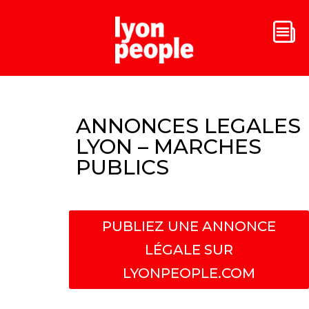
ANNONCES LEGALES
LYON – MARCHES
PUBLICS
PUBLIEZ UNE ANNONCE
LÉGALE SUR
LYONPEOPLE.COM