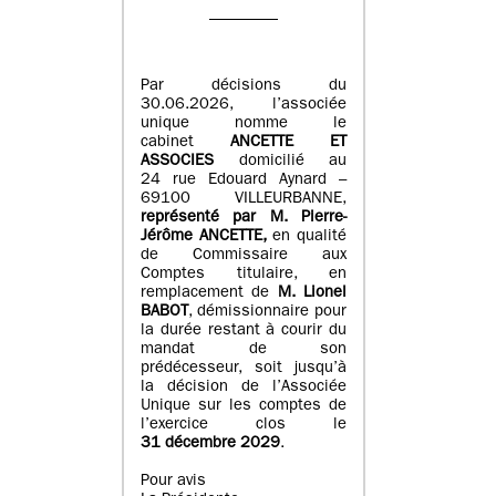
Par décisions du
30.06.2026, l’associée
unique nomme le
cabinet
ANCETTE ET
ASSOCIES
domicilié au
24 rue Edouard Aynard –
69100 VILLEURBANNE,
r
eprésenté par M
.
Pierre
-
Jérôme ANCETTE,
en qualité
de Commissaire aux
Comptes titulaire, en
remplacement de
M
.
Lionel
BABOT
, démissionnaire pour
la durée restant à courir du
mandat de son
prédécesseur, soit jusqu’à
la décision de l’Associée
Unique sur les comptes de
l’exercice clos le
31 décembre 2029
.
Pour avis