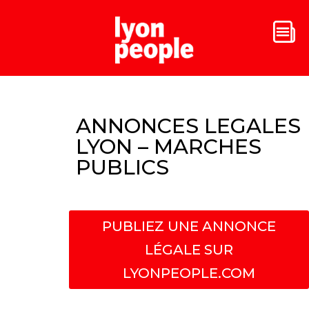
ANNONCES LEGALES
LYON – MARCHES
PUBLICS
PUBLIEZ UNE ANNONCE
LÉGALE SUR
LYONPEOPLE.COM