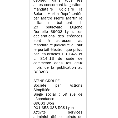
débiteur dans tous les
actes concernant la gestion,
mandataire judiciaire la
Selarlu Martin Représentée
par Maître Pierre Martin le
britannia batiment b
20 boulevard Eugène
Deruelle 69003 Lyon. Les
déclarations des créances
sont à adresser au
mandataire judiciaire ou sur
le portail électronique prévu
par les articles L. 814–2 et
L. 814–13 du code de
commerce dans les deux
mois de la publication au
BODACC.
STANE GROUPE
Société par Actions
Simplifiée
Siège social : 59 rue de
l’Abondance
69003 Lyon
901 658 633 RCS Lyon
Activité : services
administratifs combinés de