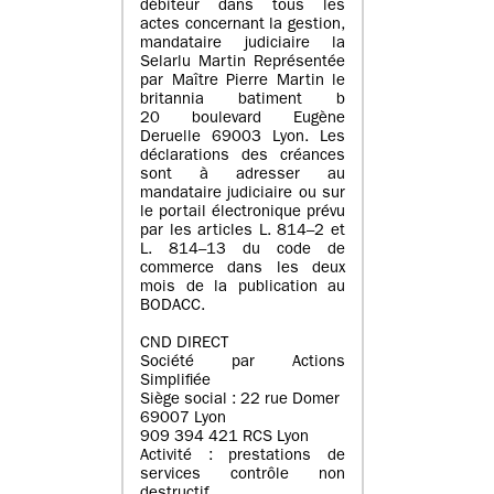
débiteur dans tous les
actes concernant la gestion,
mandataire judiciaire la
Selarlu Martin Représentée
par Maître Pierre Martin le
britannia batiment b
20 boulevard Eugène
Deruelle 69003 Lyon. Les
déclarations des créances
sont à adresser au
mandataire judiciaire ou sur
le portail électronique prévu
par les articles L. 814–2 et
L. 814–13 du code de
commerce dans les deux
mois de la publication au
BODACC.
CND DIRECT
Société par Actions
Simplifiée
Siège social : 22 rue Domer
69007 Lyon
909 394 421 RCS Lyon
Activité : prestations de
services contrôle non