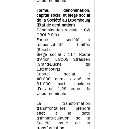
valeur nominale
Forme, dénomination
,
capital social
et siège social
de la Société au Luxembourg
(Etat d
e destination
)
Dénomination sociale : CW
GROUP S.à.r.l
Forme : société à
responsabilité limitée
(S.à.r.l)
Siège social : 117, Route
d’Arlon, L-8009 Strassen
(Grand-Duché de
Luxembourg)
Capital social :
40.000 euros divisé en
31.000 parts sociales
d’environ 1,29 euros de
valeur nominale
La transformation
transfrontalière prendra
effet à la date
d’immatriculation de la
Société issue de la
transformation