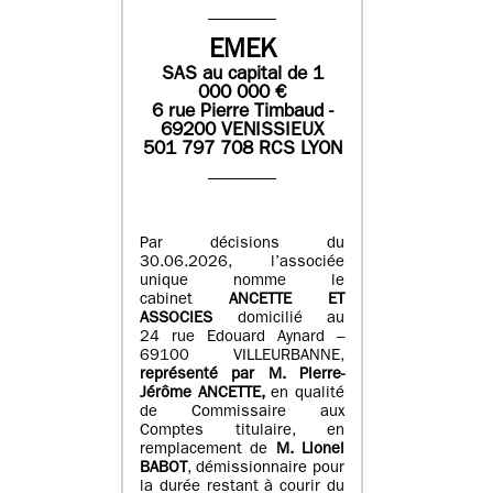
EMEK
SAS
au capital de
1
0
00 000
€
6 rue Pierre Timbaud -
69200 VENISSIEUX
501 797 708 RCS LYON
Par décisions du
30.06.2026, l’associée
unique nomme le
cabinet
ANCETTE ET
ASSOCIES
domicilié au
24 rue Edouard Aynard –
69100 VILLEURBANNE,
r
eprésenté par M
.
Pierre
-
Jérôme ANCETTE,
en qualité
de Commissaire aux
Comptes titulaire, en
remplacement de
M
.
Lionel
BABOT
, démissionnaire pour
la durée restant à courir du