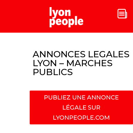
ANNONCES LEGALES
LYON – MARCHES
PUBLICS
PUBLIEZ UNE ANNONCE
LÉGALE SUR
LYONPEOPLE.COM