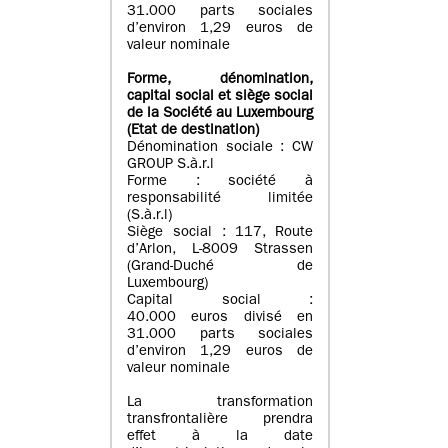
31.000 parts sociales
d’environ 1,29 euros de
valeur nominale
Forme, dénomination
,
capital social
et siège social
de la Société au Luxembourg
(Etat d
e destination
)
Dénomination sociale : CW
GROUP S.à.r.l
Forme : société à
responsabilité limitée
(S.à.r.l)
Siège social : 117, Route
d’Arlon, L-8009 Strassen
(Grand-Duché de
Luxembourg)
Capital social :
40.000 euros divisé en
31.000 parts sociales
d’environ 1,29 euros de
valeur nominale
La transformation
transfrontalière prendra
effet à la date