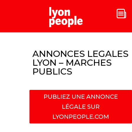
ANNONCES LEGALES
LYON – MARCHES
PUBLICS
PUBLIEZ UNE ANNONCE
LÉGALE SUR
LYONPEOPLE.COM