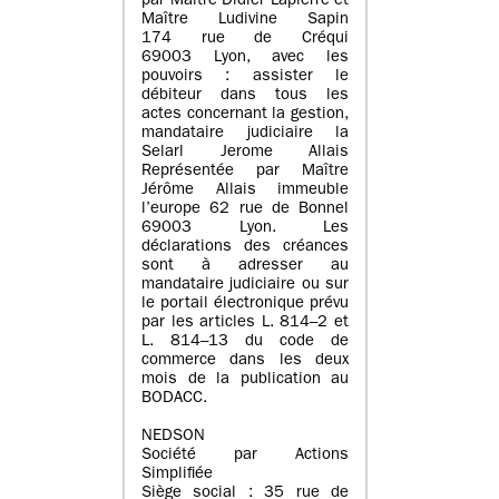
par Maître Didier Lapierre et
Maître Ludivine Sapin
174 rue de Créqui
69003 Lyon, avec les
pouvoirs : assister le
débiteur dans tous les
actes concernant la gestion,
mandataire judiciaire la
Selarl Jerome Allais
Représentée par Maître
Jérôme Allais immeuble
l’europe 62 rue de Bonnel
69003 Lyon. Les
déclarations des créances
sont à adresser au
mandataire judiciaire ou sur
le portail électronique prévu
par les articles L. 814–2 et
L. 814–13 du code de
commerce dans les deux
mois de la publication au
BODACC.
NEDSON
Société par Actions
Simplifiée
Siège social : 35 rue de