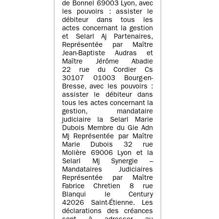
de Bonnel 69003 Lyon, avec
les pouvoirs : assister le
débiteur dans tous les
actes concernant la gestion
et Selarl Aj Partenaires,
Représentée par Maître
Jean-Baptiste Audras et
Maître Jérôme Abadie
22 rue du Cordier Cs
30107 01003 Bourg-en-
Bresse, avec les pouvoirs :
assister le débiteur dans
tous les actes concernant la
gestion, mandataire
judiciaire la Selarl Marie
Dubois Membre du Gie Adn
Mj Représentée par Maître
Marie Dubois 32 rue
Molière 69006 Lyon et la
Selarl Mj Synergie –
Mandataires Judiciaires
Représentée par Maître
Fabrice Chretien 8 rue
Blanqui le Century
42026 Saint-Étienne. Les
déclarations des créances