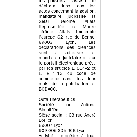
les pouvoirs : assister le
débiteur dans tous les
actes concernant la gestion,
mandataire judiciaire la
Selarl Jerome Allais
Représentée par Maître
Jérôme Allais immeuble
l’europe 62 rue de Bonnel
69003 Lyon. Les
déclarations des créances
sont à adresser au
mandataire judiciaire ou sur
le portail électronique prévu
par les articles L. 814–2 et
L. 814–13 du code de
commerce dans les deux
mois de la publication au
BODACC.
Osta Therapeutics
Société par Actions
Simplifiée
Siège social : 63 rue André
Bollier
69007 Lyon
909 005 605 RCS Lyon
Activité : procéder à tous