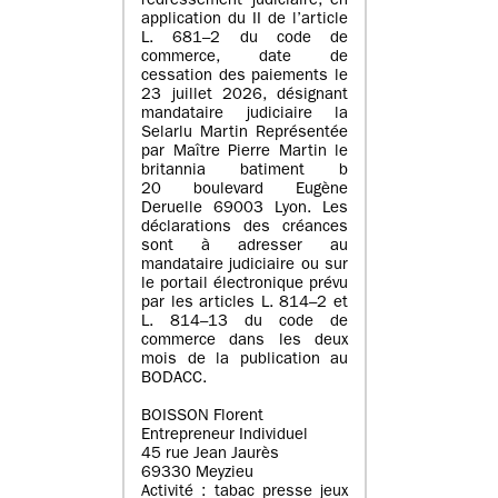
redressement judiciaire, en
application du II de l’article
L. 681–2 du code de
commerce, date de
cessation des paiements le
23 juillet 2026, désignant
mandataire judiciaire la
Selarlu Martin Représentée
par Maître Pierre Martin le
britannia batiment b
20 boulevard Eugène
Deruelle 69003 Lyon. Les
déclarations des créances
sont à adresser au
mandataire judiciaire ou sur
le portail électronique prévu
par les articles L. 814–2 et
L. 814–13 du code de
commerce dans les deux
mois de la publication au
BODACC.
BOISSON Florent
Entrepreneur Individuel
45 rue Jean Jaurès
69330 Meyzieu
Activité : tabac presse jeux