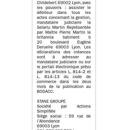
Childebert 69002 Lyon, avec
les pouvoirs : assister le
débiteur dans tous les
actes concernant la gestion,
mandataire judiciaire la
Selarlu Martin Représentée
par Maître Pierre Martin le
britannia batiment b
20 boulevard Eugène
Deruelle 69003 Lyon. Les
déclarations des créances
sont à adresser au
mandataire judiciaire ou sur
le portail électronique prévu
par les articles L. 814–2 et
L. 814–13 du code de
commerce dans les deux
mois de la publication au
BODACC.
STANE GROUPE
Société par Actions
Simplifiée
Siège social : 59 rue de
l’Abondance
69003 Lyon