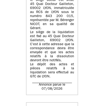
le siège social est situé
45 Quai Docteur Gailleton,
69002 LYON
, immatriculée
au
RCS de LYON sous le
numéro 843 200 015
,
représentée par
M. Bérenger
NICOT
, en sa qualité de
Gérant.
Le siège de la liquidation
est fixé au
45 Quai Docteur
Gailleton, 69002 LYON
.
C’est à cette adresse que la
correspondance devra être
envoyée et que les actes
relatifs à la dissolution
devront être notifiés.
Le dépôt des actes et
pièces relatifs à la
liquidation sera effectué au
GTC de
LYON
.
Annonce parue le
07/08/2026