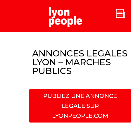
ANNONCES LEGALES
LYON – MARCHES
PUBLICS
PUBLIEZ UNE ANNONCE
LÉGALE SUR
LYONPEOPLE.COM