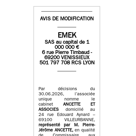
AVIS DE MODIFICATION
EMEK
SAS
au capital de
1
0
00 000
€
6 rue Pierre Timbaud -
69200 VENISSIEUX
501 797 708 RCS LYON
Par décisions du
30.06.2026, l’associée
unique nomme le
cabinet
ANCETTE ET
ASSOCIES
domicilié au
24 rue Edouard Aynard –
69100 VILLEURBANNE,
r
eprésenté par M
.
Pierre
-
Jérôme ANCETTE,
en qualité
de Commissaire aux