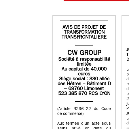
AVIS DE PROJET DE
TRANSFORMATION
TRANSFRONTALIERE
J
CW GROUP
Société à responsabilité
D
limitée
Au capital de 40.000
L
euros
p
Siège social : 330 allée
des Hêtres – Bâtiment D
r
– 69760 Limonest
d
523 385 870 RCS LYON
p
2
j
P
(Article R236–22 du Code
J
de commerce)
L
d
Aux termes d’un acte sous
seing privé en date du