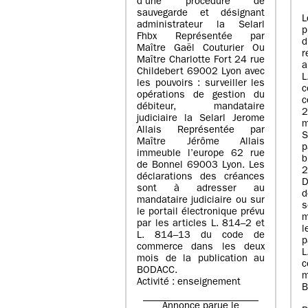
d’une procédure de
sauvegarde et désignant
L
administrateur la Selarl
p
Fhbx Représentée par
Maître Gaël Couturier Ou
r
Maître Charlotte Fort 24 rue
a
Childebert 69002 Lyon avec
les pouvoirs : surveiller les
opérations de gestion du
c
débiteur, mandataire
2
judiciaire la Selarl Jerome
m
Allais Représentée par
S
Maître Jérôme Allais
p
immeuble l’europe 62 rue
de Bonnel 69003 Lyon. Les
déclarations des créances
D
sont à adresser au
d
mandataire judiciaire ou sur
le portail électronique prévu
m
par les articles L. 814–2 et
l
L. 814–13 du code de
p
commerce dans les deux
mois de la publication au
c
BODACC.
m
Activité : enseignement
B
Annonce parue le