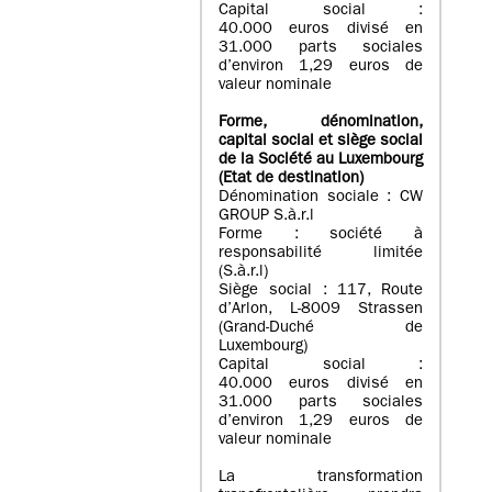
Capital social :
40.000 euros divisé en
31.000 parts sociales
d’environ 1,29 euros de
valeur nominale
Forme, dénomination
,
capital social
et siège social
de la Société au Luxembourg
(Etat d
e destination
)
Dénomination sociale : CW
GROUP S.à.r.l
Forme : société à
responsabilité limitée
(S.à.r.l)
Siège social : 117, Route
d’Arlon, L-8009 Strassen
(Grand-Duché de
Luxembourg)
Capital social :
40.000 euros divisé en
31.000 parts sociales
d’environ 1,29 euros de
valeur nominale
La transformation