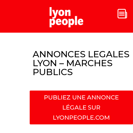
ANNONCES LEGALES
LYON – MARCHES
PUBLICS
PUBLIEZ UNE ANNONCE
LÉGALE SUR
LYONPEOPLE.COM