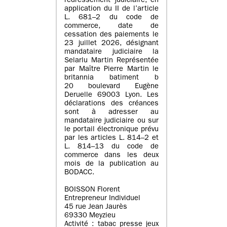
redressement judiciaire, en
application du II de l’article
L. 681–2 du code de
commerce, date de
cessation des paiements le
23 juillet 2026, désignant
mandataire judiciaire la
Selarlu Martin Représentée
par Maître Pierre Martin le
britannia batiment b
20 boulevard Eugène
Deruelle 69003 Lyon. Les
déclarations des créances
sont à adresser au
mandataire judiciaire ou sur
le portail électronique prévu
par les articles L. 814–2 et
L. 814–13 du code de
commerce dans les deux
mois de la publication au
BODACC.
BOISSON Florent
Entrepreneur Individuel
45 rue Jean Jaurès
69330 Meyzieu
Activité : tabac presse jeux