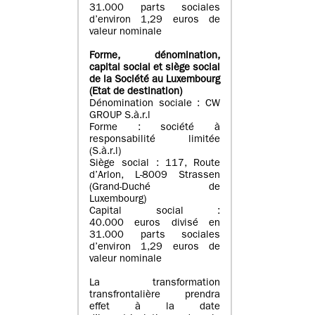
31.000 parts sociales
d’environ 1,29 euros de
valeur nominale
Forme, dénomination
,
capital social
et siège social
de la Société au Luxembourg
(Etat d
e destination
)
Dénomination sociale : CW
GROUP S.à.r.l
Forme : société à
responsabilité limitée
(S.à.r.l)
Siège social : 117, Route
d’Arlon, L-8009 Strassen
(Grand-Duché de
Luxembourg)
Capital social :
40.000 euros divisé en
31.000 parts sociales
d’environ 1,29 euros de
valeur nominale
La transformation
transfrontalière prendra
effet à la date