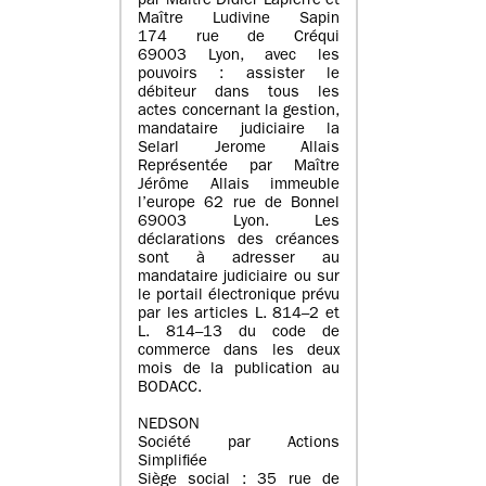
par Maître Didier Lapierre et
Maître Ludivine Sapin
174 rue de Créqui
69003 Lyon, avec les
pouvoirs : assister le
débiteur dans tous les
actes concernant la gestion,
mandataire judiciaire la
Selarl Jerome Allais
Représentée par Maître
Jérôme Allais immeuble
l’europe 62 rue de Bonnel
69003 Lyon. Les
déclarations des créances
sont à adresser au
mandataire judiciaire ou sur
le portail électronique prévu
par les articles L. 814–2 et
L. 814–13 du code de
commerce dans les deux
mois de la publication au
BODACC.
NEDSON
Société par Actions
Simplifiée
Siège social : 35 rue de