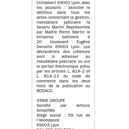
Childebert 69002 Lyon, avec
les pouvoirs : assister le
débiteur dans tous les
actes concernant la gestion,
mandataire judiciaire la
Selarlu Martin Représentée
par Maître Pierre Martin le
britannia batiment b
20 boulevard Eugène
Deruelle 69003 Lyon. Les
déclarations des créances
sont à adresser au
mandataire judiciaire ou sur
le portail électronique prévu
par les articles L. 814–2 et
L. 814–13 du code de
commerce dans les deux
mois de la publication au
BODACC.
STANE GROUPE
Société par Actions
Simplifiée
Siège social : 59 rue de
l’Abondance
69003 Lyon