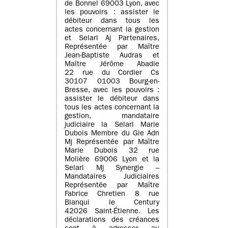
de Bonnel 69003 Lyon, avec
les pouvoirs : assister le
débiteur dans tous les
actes concernant la gestion
et Selarl Aj Partenaires,
Représentée par Maître
Jean-Baptiste Audras et
Maître Jérôme Abadie
22 rue du Cordier Cs
30107 01003 Bourg-en-
Bresse, avec les pouvoirs :
assister le débiteur dans
tous les actes concernant la
gestion, mandataire
judiciaire la Selarl Marie
Dubois Membre du Gie Adn
Mj Représentée par Maître
Marie Dubois 32 rue
Molière 69006 Lyon et la
Selarl Mj Synergie –
Mandataires Judiciaires
Représentée par Maître
Fabrice Chretien 8 rue
Blanqui le Century
42026 Saint-Étienne. Les
déclarations des créances