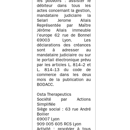
les pouvoirs : assister le
débiteur dans tous les
actes concernant la gestion,
mandataire judiciaire la
Selarl Jerome Allais
Représentée par Maître
Jérôme Allais immeuble
l’europe 62 rue de Bonnel
69003 Lyon. Les
déclarations des créances
sont à adresser au
mandataire judiciaire ou sur
le portail électronique prévu
par les articles L. 814–2 et
L. 814–13 du code de
commerce dans les deux
mois de la publication au
BODACC.
Osta Therapeutics
Société par Actions
Simplifiée
Siège social : 63 rue André
Bollier
69007 Lyon
909 005 605 RCS Lyon
Activité : procéder à tous