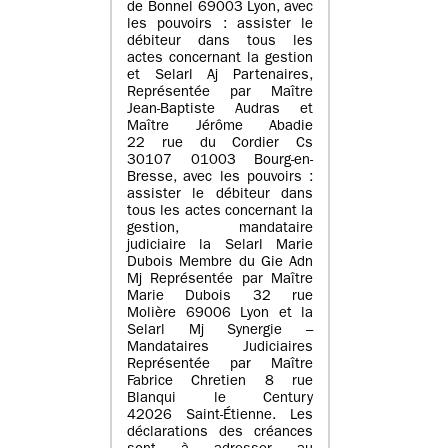
de Bonnel 69003 Lyon, avec
les pouvoirs : assister le
débiteur dans tous les
actes concernant la gestion
et Selarl Aj Partenaires,
Représentée par Maître
Jean-Baptiste Audras et
Maître Jérôme Abadie
22 rue du Cordier Cs
30107 01003 Bourg-en-
Bresse, avec les pouvoirs :
assister le débiteur dans
tous les actes concernant la
gestion, mandataire
judiciaire la Selarl Marie
Dubois Membre du Gie Adn
Mj Représentée par Maître
Marie Dubois 32 rue
Molière 69006 Lyon et la
Selarl Mj Synergie –
Mandataires Judiciaires
Représentée par Maître
Fabrice Chretien 8 rue
Blanqui le Century
42026 Saint-Étienne. Les
déclarations des créances