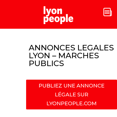
ANNONCES LEGALES
LYON – MARCHES
PUBLICS
PUBLIEZ UNE ANNONCE
LÉGALE SUR
LYONPEOPLE.COM