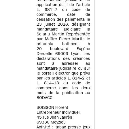
redressement judiciaire, en
application du II de l’article
L. 681–2 du code de
commerce, date de
cessation des paiements le
23 juillet 2026, désignant
mandataire judiciaire la
Selarlu Martin Représentée
par Maître Pierre Martin le
britannia batiment b
20 boulevard Eugène
Deruelle 69003 Lyon. Les
déclarations des créances
sont à adresser au
mandataire judiciaire ou sur
le portail électronique prévu
par les articles L. 814–2 et
L. 814–13 du code de
commerce dans les deux
mois de la publication au
BODACC.
BOISSON Florent
Entrepreneur Individuel
45 rue Jean Jaurès
69330 Meyzieu
Activité : tabac presse jeux