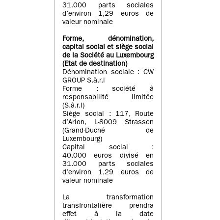
31.000 parts sociales
d’environ 1,29 euros de
valeur nominale
Forme, dénomination
,
capital social
et siège social
de la Société au Luxembourg
(Etat d
e destination
)
Dénomination sociale : CW
GROUP S.à.r.l
Forme : société à
responsabilité limitée
(S.à.r.l)
Siège social : 117, Route
d’Arlon, L-8009 Strassen
(Grand-Duché de
Luxembourg)
Capital social :
40.000 euros divisé en
31.000 parts sociales
d’environ 1,29 euros de
valeur nominale
La transformation
transfrontalière prendra
effet à la date