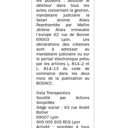
les pouvoirs : assister le
débiteur dans tous les
actes concernant la gestion,
mandataire judiciaire la
Selarl Jerome Allais
Représentée par Maître
Jérôme Allais immeuble
l’europe 62 rue de Bonnel
69003 Lyon. Les
déclarations des créances
sont à adresser au
mandataire judiciaire ou sur
le portail électronique prévu
par les articles L. 814–2 et
L. 814–13 du code de
commerce dans les deux
mois de la publication au
BODACC.
Osta Therapeutics
Société par Actions
Simplifiée
Siège social : 63 rue André
Bollier
69007 Lyon
909 005 605 RCS Lyon
Activité : procéder à tous