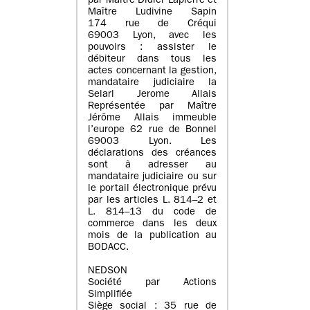
par Maître Didier Lapierre et
Maître Ludivine Sapin
174 rue de Créqui
69003 Lyon, avec les
pouvoirs : assister le
débiteur dans tous les
actes concernant la gestion,
mandataire judiciaire la
Selarl Jerome Allais
Représentée par Maître
Jérôme Allais immeuble
l’europe 62 rue de Bonnel
69003 Lyon. Les
déclarations des créances
sont à adresser au
mandataire judiciaire ou sur
le portail électronique prévu
par les articles L. 814–2 et
L. 814–13 du code de
commerce dans les deux
mois de la publication au
BODACC.
NEDSON
Société par Actions
Simplifiée
Siège social : 35 rue de