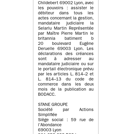
Childebert 69002 Lyon, avec
les pouvoirs : assister le
débiteur dans tous les
actes concernant la gestion,
mandataire judiciaire la
Selarlu Martin Représentée
par Maître Pierre Martin le
britannia batiment b
20 boulevard Eugène
Deruelle 69003 Lyon. Les
déclarations des créances
sont à adresser au
mandataire judiciaire ou sur
le portail électronique prévu
par les articles L. 814–2 et
L. 814–13 du code de
commerce dans les deux
mois de la publication au
BODACC.
STANE GROUPE
Société par Actions
Simplifiée
Siège social : 59 rue de
l’Abondance
69003 Lyon