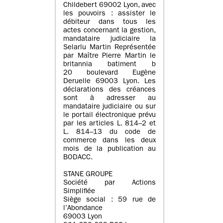
Childebert 69002 Lyon, avec
les pouvoirs : assister le
débiteur dans tous les
actes concernant la gestion,
mandataire judiciaire la
Selarlu Martin Représentée
par Maître Pierre Martin le
britannia batiment b
20 boulevard Eugène
Deruelle 69003 Lyon. Les
déclarations des créances
sont à adresser au
mandataire judiciaire ou sur
le portail électronique prévu
par les articles L. 814–2 et
L. 814–13 du code de
commerce dans les deux
mois de la publication au
BODACC.
STANE GROUPE
Société par Actions
Simplifiée
Siège social : 59 rue de
l’Abondance
69003 Lyon