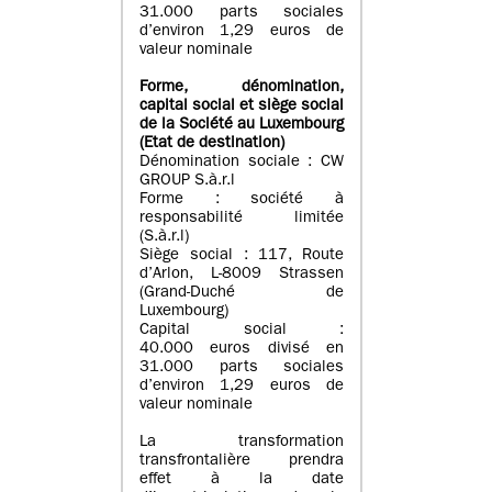
31.000 parts sociales
d’environ 1,29 euros de
valeur nominale
Forme, dénomination
,
capital social
et siège social
de la Société au Luxembourg
(Etat d
e destination
)
Dénomination sociale : CW
GROUP S.à.r.l
Forme : société à
responsabilité limitée
(S.à.r.l)
Siège social : 117, Route
d’Arlon, L-8009 Strassen
(Grand-Duché de
Luxembourg)
Capital social :
40.000 euros divisé en
31.000 parts sociales
d’environ 1,29 euros de
valeur nominale
La transformation
transfrontalière prendra
effet à la date