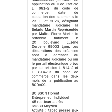
redressement judiciaire, en
application du II de l’article
L. 681–2 du code de
commerce, date de
cessation des paiements le
23 juillet 2026, désignant
mandataire judiciaire la
Selarlu Martin Représentée
par Maître Pierre Martin le
britannia batiment b
20 boulevard Eugène
Deruelle 69003 Lyon. Les
déclarations des créances
sont à adresser au
mandataire judiciaire ou sur
le portail électronique prévu
par les articles L. 814–2 et
L. 814–13 du code de
commerce dans les deux
mois de la publication au
BODACC.
BOISSON Florent
Entrepreneur Individuel
45 rue Jean Jaurès
69330 Meyzieu
Activité : tabac presse jeux