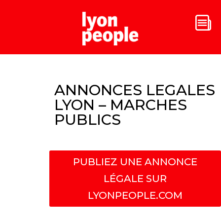
ANNONCES LEGALES
LYON – MARCHES
PUBLICS
PUBLIEZ UNE ANNONCE
LÉGALE SUR
LYONPEOPLE.COM