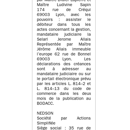
par Maître Didier Lapierre et
Maître Ludivine Sapin
174 rue de Créqui
69003 Lyon, avec les
pouvoirs : assister le
débiteur dans tous les
actes concernant la gestion,
mandataire judiciaire la
Selarl Jerome Allais
Représentée par Maître
Jérôme Allais immeuble
l’europe 62 rue de Bonnel
69003 Lyon. Les
déclarations des créances
sont à adresser au
mandataire judiciaire ou sur
le portail électronique prévu
par les articles L. 814–2 et
L. 814–13 du code de
commerce dans les deux
mois de la publication au
BODACC.
NEDSON
Société par Actions
Simplifiée
Siège social : 35 rue de