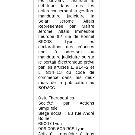
les pouvoirs : assister le
débiteur dans tous les
actes concernant la gestion,
mandataire judiciaire la
Selarl Jerome Allais
Représentée par Maître
Jérôme Allais immeuble
l’europe 62 rue de Bonnel
69003 Lyon. Les
déclarations des créances
sont à adresser au
mandataire judiciaire ou sur
le portail électronique prévu
par les articles L. 814–2 et
L. 814–13 du code de
commerce dans les deux
mois de la publication au
BODACC.
Osta Therapeutics
Société par Actions
Simplifiée
Siège social : 63 rue André
Bollier
69007 Lyon
909 005 605 RCS Lyon
Activité : procéder à tous