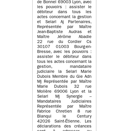
de Bonnel 69003 Lyon, avec
les pouvoirs : assister le
débiteur dans tous les
actes concernant la gestion
et Selarl Aj Partenaires,
Représentée par Maître
Jean-Baptiste Audras et
Maître Jérôme Abadie
22 rue du Cordier Cs
30107 01003 Bourg-en-
Bresse, avec les pouvoirs :
assister le débiteur dans
tous les actes concernant la
gestion, mandataire
judiciaire la Selarl Marie
Dubois Membre du Gie Adn
Mj Représentée par Maître
Marie Dubois 32 rue
Molière 69006 Lyon et la
Selarl Mj Synergie –
Mandataires Judiciaires
Représentée par Maître
Fabrice Chretien 8 rue
Blanqui le Century
42026 Saint-Étienne. Les
déclarations des créances