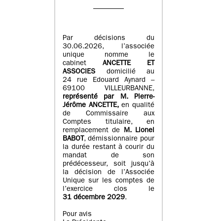
Par décisions du
30.06.2026, l’associée
unique nomme le
cabinet
ANCETTE ET
ASSOCIES
domicilié au
24 rue Edouard Aynard –
69100 VILLEURBANNE,
r
eprésenté par M
.
Pierre
-
Jérôme ANCETTE,
en qualité
de Commissaire aux
Comptes titulaire, en
remplacement de
M
.
Lionel
BABOT
, démissionnaire pour
la durée restant à courir du
mandat de son
prédécesseur, soit jusqu’à
la décision de l’Associée
Unique sur les comptes de
l’exercice clos le
31 décembre 2029
.
Pour avis