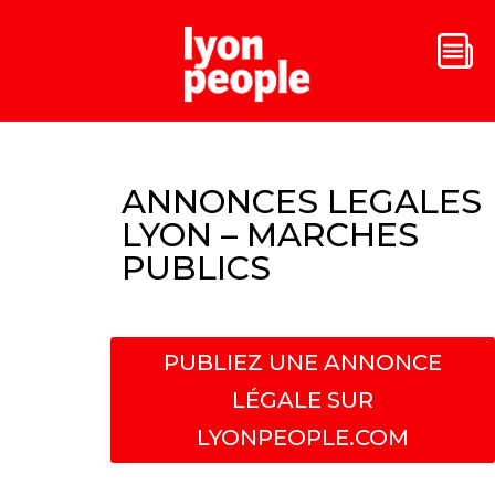
ANNONCES LEGALES
LYON – MARCHES
PUBLICS
PUBLIEZ UNE ANNONCE
LÉGALE SUR
LYONPEOPLE.COM