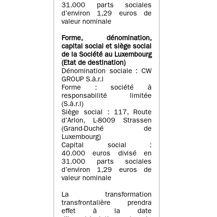
31.000 parts sociales
d’environ 1,29 euros de
valeur nominale
Forme, dénomination
,
capital social
et siège social
de la Société au Luxembourg
(Etat d
e destination
)
Dénomination sociale : CW
GROUP S.à.r.l
Forme : société à
responsabilité limitée
(S.à.r.l)
Siège social : 117, Route
d’Arlon, L-8009 Strassen
(Grand-Duché de
Luxembourg)
Capital social :
40.000 euros divisé en
31.000 parts sociales
d’environ 1,29 euros de
valeur nominale
La transformation
transfrontalière prendra
effet à la date