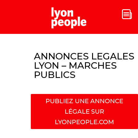
ANNONCES LEGALES
LYON – MARCHES
PUBLICS
PUBLIEZ UNE ANNONCE
LÉGALE SUR
LYONPEOPLE.COM