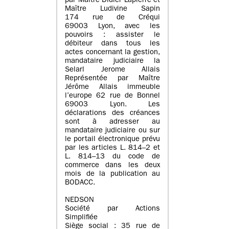
par Maître Didier Lapierre et
Maître Ludivine Sapin
174 rue de Créqui
69003 Lyon, avec les
pouvoirs : assister le
débiteur dans tous les
actes concernant la gestion,
mandataire judiciaire la
Selarl Jerome Allais
Représentée par Maître
Jérôme Allais immeuble
l’europe 62 rue de Bonnel
69003 Lyon. Les
déclarations des créances
sont à adresser au
mandataire judiciaire ou sur
le portail électronique prévu
par les articles L. 814–2 et
L. 814–13 du code de
commerce dans les deux
mois de la publication au
BODACC.
NEDSON
Société par Actions
Simplifiée
Siège social : 35 rue de