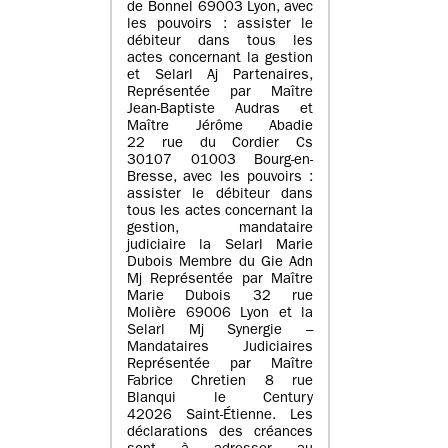
de Bonnel 69003 Lyon, avec
les pouvoirs : assister le
débiteur dans tous les
actes concernant la gestion
et Selarl Aj Partenaires,
Représentée par Maître
Jean-Baptiste Audras et
Maître Jérôme Abadie
22 rue du Cordier Cs
30107 01003 Bourg-en-
Bresse, avec les pouvoirs :
assister le débiteur dans
tous les actes concernant la
gestion, mandataire
judiciaire la Selarl Marie
Dubois Membre du Gie Adn
Mj Représentée par Maître
Marie Dubois 32 rue
Molière 69006 Lyon et la
Selarl Mj Synergie –
Mandataires Judiciaires
Représentée par Maître
Fabrice Chretien 8 rue
Blanqui le Century
42026 Saint-Étienne. Les
déclarations des créances