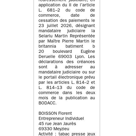
redressement judiciaire, en
application du II de l’article
L. 681–2 du code de
commerce, date de
cessation des paiements le
23 juillet 2026, désignant
mandataire judiciaire la
Selarlu Martin Représentée
par Maître Pierre Martin le
britannia batiment b
20 boulevard Eugène
Deruelle 69003 Lyon. Les
déclarations des créances
sont à adresser au
mandataire judiciaire ou sur
le portail électronique prévu
par les articles L. 814–2 et
L. 814–13 du code de
commerce dans les deux
mois de la publication au
BODACC.
BOISSON Florent
Entrepreneur Individuel
45 rue Jean Jaurès
69330 Meyzieu
Activité : tabac presse jeux