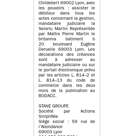
Childebert 69002 Lyon, avec
les pouvoirs : assister le
débiteur dans tous les
actes concernant la gestion,
mandataire judiciaire la
Selarlu Martin Représentée
par Maître Pierre Martin le
britannia batiment b
20 boulevard Eugène
Deruelle 69003 Lyon. Les
déclarations des créances
sont à adresser au
mandataire judiciaire ou sur
le portail électronique prévu
par les articles L. 814–2 et
L. 814–13 du code de
commerce dans les deux
mois de la publication au
BODACC.
STANE GROUPE
Société par Actions
Simplifiée
Siège social : 59 rue de
l’Abondance
69003 Lyon