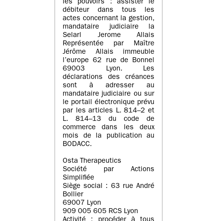
les pouvoirs : assister le
débiteur dans tous les
actes concernant la gestion,
mandataire judiciaire la
Selarl Jerome Allais
Représentée par Maître
Jérôme Allais immeuble
l’europe 62 rue de Bonnel
69003 Lyon. Les
déclarations des créances
sont à adresser au
mandataire judiciaire ou sur
le portail électronique prévu
par les articles L. 814–2 et
L. 814–13 du code de
commerce dans les deux
mois de la publication au
BODACC.
Osta Therapeutics
Société par Actions
Simplifiée
Siège social : 63 rue André
Bollier
69007 Lyon
909 005 605 RCS Lyon
Activité : procéder à tous