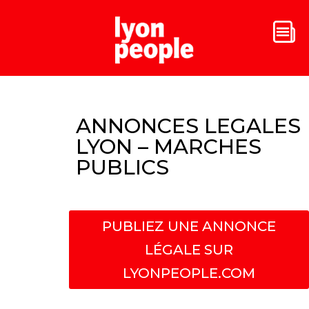
ANNONCES LEGALES
LYON – MARCHES
PUBLICS
PUBLIEZ UNE ANNONCE
LÉGALE SUR
LYONPEOPLE.COM