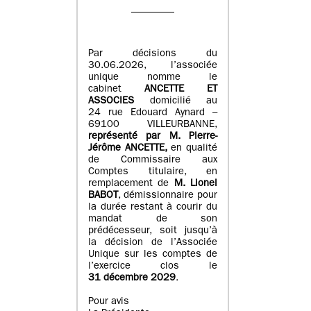
Par décisions du
30.06.2026, l’associée
unique nomme le
cabinet
ANCETTE ET
ASSOCIES
domicilié au
24 rue Edouard Aynard –
69100 VILLEURBANNE,
r
eprésenté par M
.
Pierre
-
Jérôme ANCETTE,
en qualité
de Commissaire aux
Comptes titulaire, en
remplacement de
M
.
Lionel
BABOT
, démissionnaire pour
la durée restant à courir du
mandat de son
prédécesseur, soit jusqu’à
la décision de l’Associée
Unique sur les comptes de
l’exercice clos le
31 décembre 2029
.
Pour avis