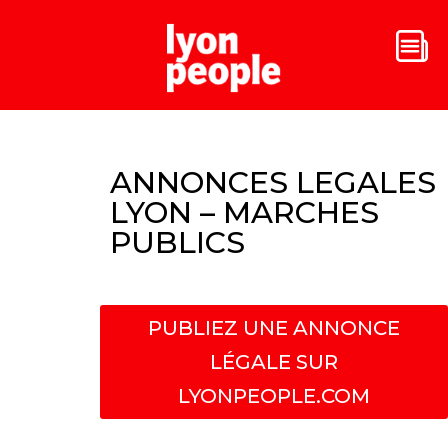
ANNONCES LEGALES
LYON – MARCHES
PUBLICS
PUBLIEZ UNE ANNONCE
LÉGALE SUR
LYONPEOPLE.COM