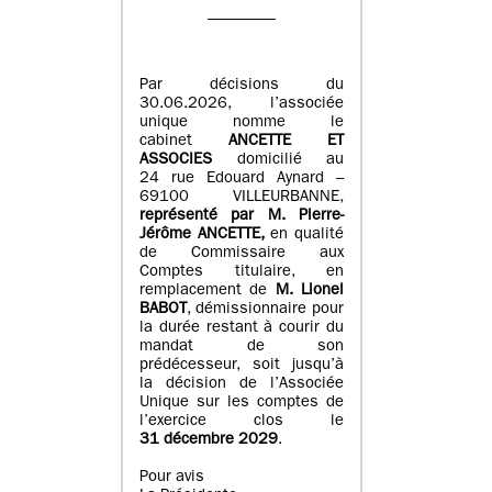
Par décisions du
30.06.2026, l’associée
unique nomme le
cabinet
ANCETTE ET
ASSOCIES
domicilié au
24 rue Edouard Aynard –
69100 VILLEURBANNE,
r
eprésenté par M
.
Pierre
-
Jérôme ANCETTE,
en qualité
de Commissaire aux
Comptes titulaire, en
remplacement de
M
.
Lionel
BABOT
, démissionnaire pour
la durée restant à courir du
mandat de son
prédécesseur, soit jusqu’à
la décision de l’Associée
Unique sur les comptes de
l’exercice clos le
31 décembre 2029
.
Pour avis