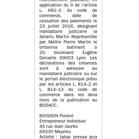
redressement judiciaire, en
application du II de l’article
L. 681–2 du code de
commerce, date de
cessation des paiements le
23 juillet 2026, désignant
mandataire judiciaire la
Selarlu Martin Représentée
par Maître Pierre Martin le
britannia batiment b
20 boulevard Eugène
Deruelle 69003 Lyon. Les
déclarations des créances
sont à adresser au
mandataire judiciaire ou sur
le portail électronique prévu
par les articles L. 814–2 et
L. 814–13 du code de
commerce dans les deux
mois de la publication au
BODACC.
BOISSON Florent
Entrepreneur Individuel
45 rue Jean Jaurès
69330 Meyzieu
Activité : tabac presse jeux