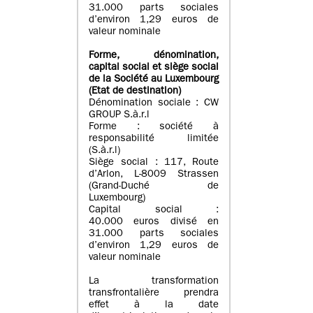
31.000 parts sociales
d’environ 1,29 euros de
valeur nominale
Forme, dénomination
,
capital social
et siège social
de la Société au Luxembourg
(Etat d
e destination
)
Dénomination sociale : CW
GROUP S.à.r.l
Forme : société à
responsabilité limitée
(S.à.r.l)
Siège social : 117, Route
d’Arlon, L-8009 Strassen
(Grand-Duché de
Luxembourg)
Capital social :
40.000 euros divisé en
31.000 parts sociales
d’environ 1,29 euros de
valeur nominale
La transformation
transfrontalière prendra
effet à la date