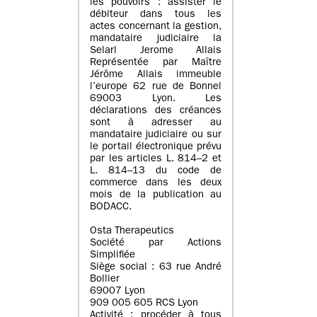
les pouvoirs : assister le
débiteur dans tous les
actes concernant la gestion,
mandataire judiciaire la
Selarl Jerome Allais
Représentée par Maître
Jérôme Allais immeuble
l’europe 62 rue de Bonnel
69003 Lyon. Les
déclarations des créances
sont à adresser au
mandataire judiciaire ou sur
le portail électronique prévu
par les articles L. 814–2 et
L. 814–13 du code de
commerce dans les deux
mois de la publication au
BODACC.
Osta Therapeutics
Société par Actions
Simplifiée
Siège social : 63 rue André
Bollier
69007 Lyon
909 005 605 RCS Lyon
Activité : procéder à tous