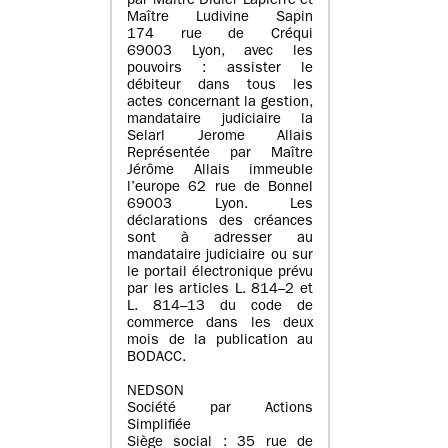
par Maître Didier Lapierre et
Maître Ludivine Sapin
174 rue de Créqui
69003 Lyon, avec les
pouvoirs : assister le
débiteur dans tous les
actes concernant la gestion,
mandataire judiciaire la
Selarl Jerome Allais
Représentée par Maître
Jérôme Allais immeuble
l’europe 62 rue de Bonnel
69003 Lyon. Les
déclarations des créances
sont à adresser au
mandataire judiciaire ou sur
le portail électronique prévu
par les articles L. 814–2 et
L. 814–13 du code de
commerce dans les deux
mois de la publication au
BODACC.
NEDSON
Société par Actions
Simplifiée
Siège social : 35 rue de