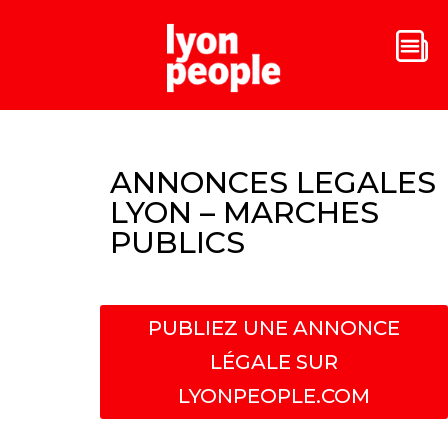
ANNONCES LEGALES
LYON – MARCHES
PUBLICS
PUBLIEZ UNE ANNONCE
LÉGALE SUR
LYONPEOPLE.COM