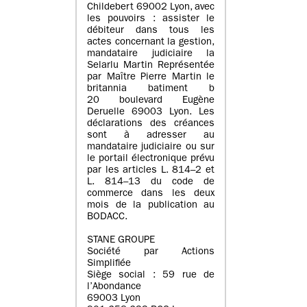
Childebert 69002 Lyon, avec
les pouvoirs : assister le
débiteur dans tous les
actes concernant la gestion,
mandataire judiciaire la
Selarlu Martin Représentée
par Maître Pierre Martin le
britannia batiment b
20 boulevard Eugène
Deruelle 69003 Lyon. Les
déclarations des créances
sont à adresser au
mandataire judiciaire ou sur
le portail électronique prévu
par les articles L. 814–2 et
L. 814–13 du code de
commerce dans les deux
mois de la publication au
BODACC.
STANE GROUPE
Société par Actions
Simplifiée
Siège social : 59 rue de
l’Abondance
69003 Lyon