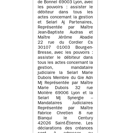
de Bonnel 69003 Lyon, avec
les pouvoirs : assister le
débiteur dans tous les
actes concernant la gestion
et Selarl Aj Partenaires,
Représentée par Maître
Jean-Baptiste Audras et
Maître Jérôme Abadie
22 rue du Cordier Cs
30107 01003 Bourg-en-
Bresse, avec les pouvoirs :
assister le débiteur dans
tous les actes concernant la
gestion, mandataire
judiciaire la Selarl Marie
Dubois Membre du Gie Adn
Mj Représentée par Maître
Marie Dubois 32 rue
Molière 69006 Lyon et la
Selarl Mj Synergie –
Mandataires Judiciaires
Représentée par Maître
Fabrice Chretien 8 rue
Blanqui le Century
42026 Saint-Étienne. Les
déclarations des créances