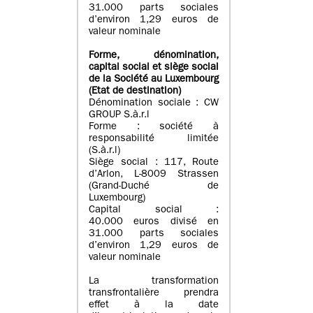
31.000 parts sociales
d’environ 1,29 euros de
valeur nominale
Forme, dénomination
,
capital social
et siège social
de la Société au Luxembourg
(Etat d
e destination
)
Dénomination sociale : CW
GROUP S.à.r.l
Forme : société à
responsabilité limitée
(S.à.r.l)
Siège social : 117, Route
d’Arlon, L-8009 Strassen
(Grand-Duché de
Luxembourg)
Capital social :
40.000 euros divisé en
31.000 parts sociales
d’environ 1,29 euros de
valeur nominale
La transformation
transfrontalière prendra
effet à la date