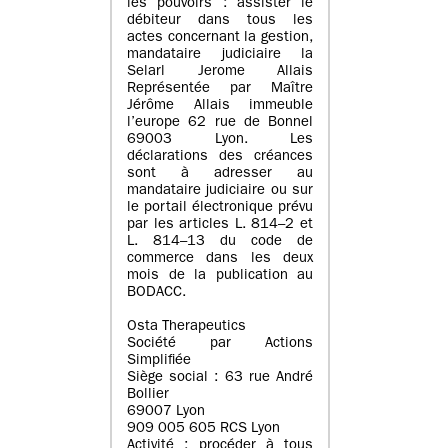
les pouvoirs : assister le
débiteur dans tous les
actes concernant la gestion,
mandataire judiciaire la
Selarl Jerome Allais
Représentée par Maître
Jérôme Allais immeuble
l’europe 62 rue de Bonnel
69003 Lyon. Les
déclarations des créances
sont à adresser au
mandataire judiciaire ou sur
le portail électronique prévu
par les articles L. 814–2 et
L. 814–13 du code de
commerce dans les deux
mois de la publication au
BODACC.
Osta Therapeutics
Société par Actions
Simplifiée
Siège social : 63 rue André
Bollier
69007 Lyon
909 005 605 RCS Lyon
Activité : procéder à tous