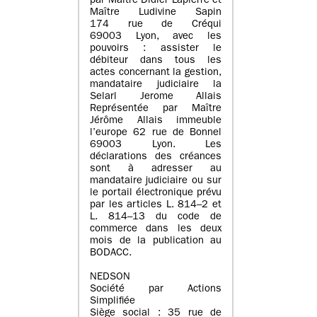
par Maître Didier Lapierre et
Maître Ludivine Sapin
174 rue de Créqui
69003 Lyon, avec les
pouvoirs : assister le
débiteur dans tous les
actes concernant la gestion,
mandataire judiciaire la
Selarl Jerome Allais
Représentée par Maître
Jérôme Allais immeuble
l’europe 62 rue de Bonnel
69003 Lyon. Les
déclarations des créances
sont à adresser au
mandataire judiciaire ou sur
le portail électronique prévu
par les articles L. 814–2 et
L. 814–13 du code de
commerce dans les deux
mois de la publication au
BODACC.
NEDSON
Société par Actions
Simplifiée
Siège social : 35 rue de