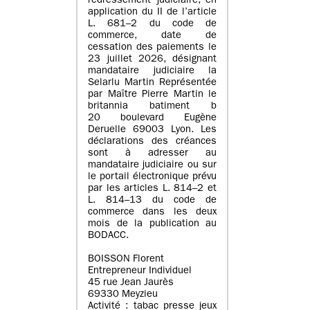
redressement judiciaire, en
application du II de l’article
L. 681–2 du code de
commerce, date de
cessation des paiements le
23 juillet 2026, désignant
mandataire judiciaire la
Selarlu Martin Représentée
par Maître Pierre Martin le
britannia batiment b
20 boulevard Eugène
Deruelle 69003 Lyon. Les
déclarations des créances
sont à adresser au
mandataire judiciaire ou sur
le portail électronique prévu
par les articles L. 814–2 et
L. 814–13 du code de
commerce dans les deux
mois de la publication au
BODACC.
BOISSON Florent
Entrepreneur Individuel
45 rue Jean Jaurès
69330 Meyzieu
Activité : tabac presse jeux