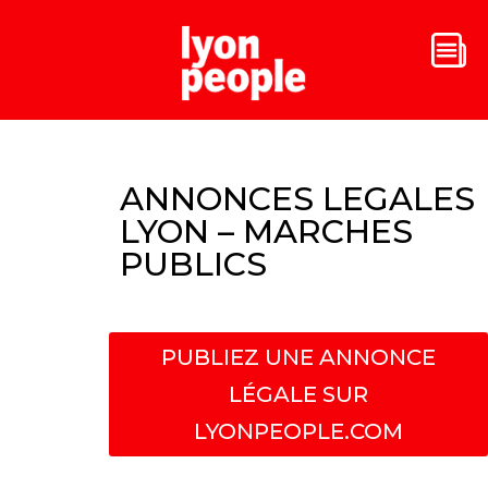
ANNONCES LEGALES
LYON – MARCHES
PUBLICS
PUBLIEZ UNE ANNONCE
LÉGALE SUR
LYONPEOPLE.COM