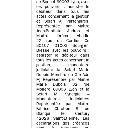
de Bonnel 69003 Lyon, avec
les pouvoirs : assister le
débiteur dans tous les
actes concernant la gestion
et Selarl Aj Partenaires,
Représentée par Maître
Jean-Baptiste Audras et
Maître Jérôme Abadie
22 rue du Cordier Cs
30107 01003 Bourg-en-
Bresse, avec les pouvoirs :
assister le débiteur dans
tous les actes concernant la
gestion, mandataire
judiciaire la Selarl Marie
Dubois Membre du Gie Adn
Mj Représentée par Maître
Marie Dubois 32 rue
Molière 69006 Lyon et la
Selarl Mj Synergie –
Mandataires Judiciaires
Représentée par Maître
Fabrice Chretien 8 rue
Blanqui le Century
42026 Saint-Étienne. Les
déclarations des créances