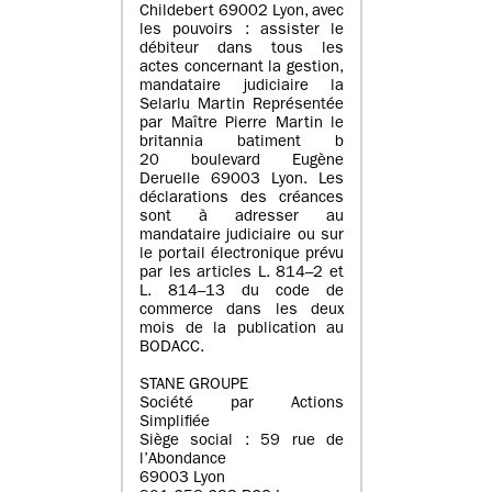
Childebert 69002 Lyon, avec
les pouvoirs : assister le
débiteur dans tous les
actes concernant la gestion,
mandataire judiciaire la
Selarlu Martin Représentée
par Maître Pierre Martin le
britannia batiment b
20 boulevard Eugène
Deruelle 69003 Lyon. Les
déclarations des créances
sont à adresser au
mandataire judiciaire ou sur
le portail électronique prévu
par les articles L. 814–2 et
L. 814–13 du code de
commerce dans les deux
mois de la publication au
BODACC.
STANE GROUPE
Société par Actions
Simplifiée
Siège social : 59 rue de
l’Abondance
69003 Lyon