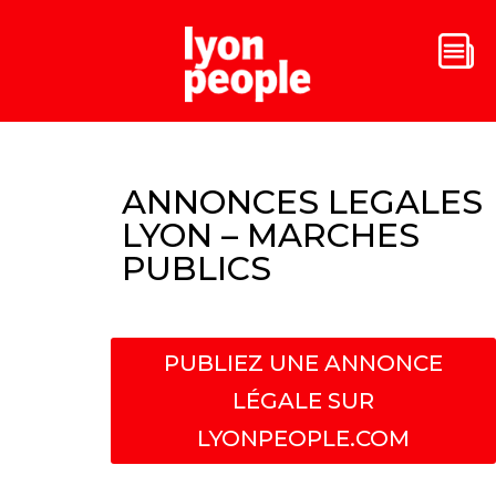
ANNONCES LEGALES
LYON – MARCHES
PUBLICS
PUBLIEZ UNE ANNONCE
LÉGALE SUR
LYONPEOPLE.COM