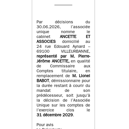
Par décisions du
30.06.2026, l’associée
unique nomme le
cabinet
ANCETTE ET
ASSOCIES
domicilié au
24 rue Edouard Aynard –
69100 VILLEURBANNE,
r
eprésenté par M
.
Pierre
-
Jérôme ANCETTE,
en qualité
de Commissaire aux
Comptes titulaire, en
remplacement de
M
.
Lionel
BABOT
, démissionnaire pour
la durée restant à courir du
mandat de son
prédécesseur, soit jusqu’à
la décision de l’Associée
Unique sur les comptes de
l’exercice clos le
31 décembre 2029
.
Pour avis