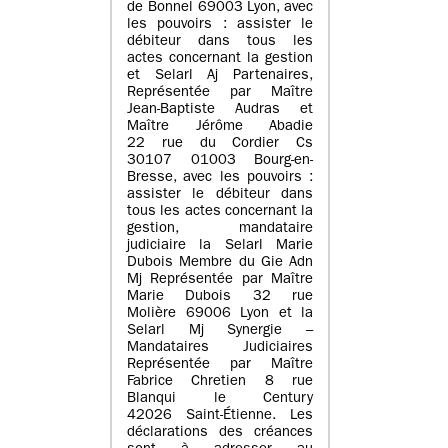
de Bonnel 69003 Lyon, avec
les pouvoirs : assister le
débiteur dans tous les
actes concernant la gestion
et Selarl Aj Partenaires,
Représentée par Maître
Jean-Baptiste Audras et
Maître Jérôme Abadie
22 rue du Cordier Cs
30107 01003 Bourg-en-
Bresse, avec les pouvoirs :
assister le débiteur dans
tous les actes concernant la
gestion, mandataire
judiciaire la Selarl Marie
Dubois Membre du Gie Adn
Mj Représentée par Maître
Marie Dubois 32 rue
Molière 69006 Lyon et la
Selarl Mj Synergie –
Mandataires Judiciaires
Représentée par Maître
Fabrice Chretien 8 rue
Blanqui le Century
42026 Saint-Étienne. Les
déclarations des créances