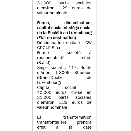
31.000 parts sociales
d’environ 1,29 euros de
valeur nominale
Forme, dénomination
,
capital social
et siège social
de la Société au Luxembourg
(Etat d
e destination
)
Dénomination sociale : CW
GROUP S.à.r.l
Forme : société à
responsabilité limitée
(S.à.r.l)
Siège social : 117, Route
d’Arlon, L-8009 Strassen
(Grand-Duché de
Luxembourg)
Capital social :
40.000 euros divisé en
31.000 parts sociales
d’environ 1,29 euros de
valeur nominale
La transformation
transfrontalière prendra
effet à la date