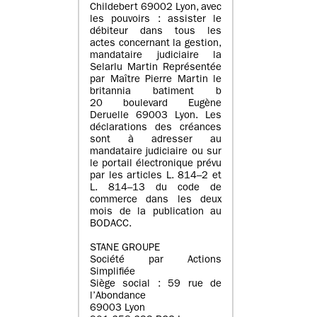
Childebert 69002 Lyon, avec
les pouvoirs : assister le
débiteur dans tous les
actes concernant la gestion,
mandataire judiciaire la
Selarlu Martin Représentée
par Maître Pierre Martin le
britannia batiment b
20 boulevard Eugène
Deruelle 69003 Lyon. Les
déclarations des créances
sont à adresser au
mandataire judiciaire ou sur
le portail électronique prévu
par les articles L. 814–2 et
L. 814–13 du code de
commerce dans les deux
mois de la publication au
BODACC.
STANE GROUPE
Société par Actions
Simplifiée
Siège social : 59 rue de
l’Abondance
69003 Lyon