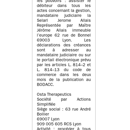
les pouvoirs : assister le
débiteur dans tous les
actes concernant la gestion,
mandataire judiciaire la
Selarl Jerome Allais
Représentée par Maître
Jérôme Allais immeuble
l’europe 62 rue de Bonnel
69003 Lyon. Les
déclarations des créances
sont à adresser au
mandataire judiciaire ou sur
le portail électronique prévu
par les articles L. 814–2 et
L. 814–13 du code de
commerce dans les deux
mois de la publication au
BODACC.
Osta Therapeutics
Société par Actions
Simplifiée
Siège social : 63 rue André
Bollier
69007 Lyon
909 005 605 RCS Lyon
Activité : procéder à tous