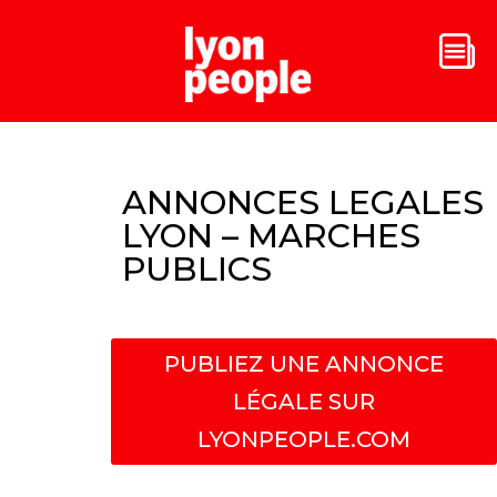
ANNONCES LEGALES
LYON – MARCHES
PUBLICS
PUBLIEZ UNE ANNONCE
LÉGALE SUR
LYONPEOPLE.COM