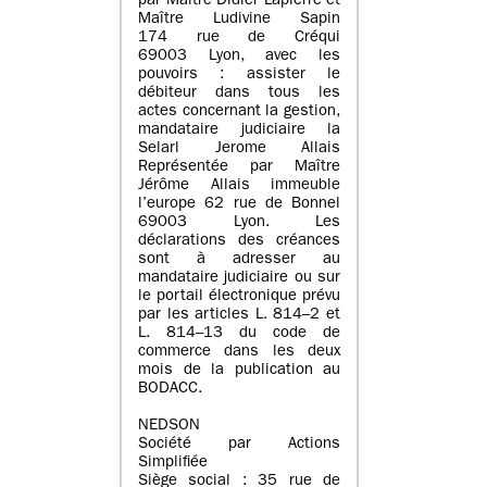
par Maître Didier Lapierre et
Maître Ludivine Sapin
174 rue de Créqui
69003 Lyon, avec les
pouvoirs : assister le
débiteur dans tous les
actes concernant la gestion,
mandataire judiciaire la
Selarl Jerome Allais
Représentée par Maître
Jérôme Allais immeuble
l’europe 62 rue de Bonnel
69003 Lyon. Les
déclarations des créances
sont à adresser au
mandataire judiciaire ou sur
le portail électronique prévu
par les articles L. 814–2 et
L. 814–13 du code de
commerce dans les deux
mois de la publication au
BODACC.
NEDSON
Société par Actions
Simplifiée
Siège social : 35 rue de