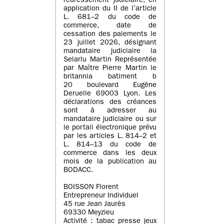
redressement judiciaire, en
application du II de l’article
L. 681–2 du code de
commerce, date de
cessation des paiements le
23 juillet 2026, désignant
mandataire judiciaire la
Selarlu Martin Représentée
par Maître Pierre Martin le
britannia batiment b
20 boulevard Eugène
Deruelle 69003 Lyon. Les
déclarations des créances
sont à adresser au
mandataire judiciaire ou sur
le portail électronique prévu
par les articles L. 814–2 et
L. 814–13 du code de
commerce dans les deux
mois de la publication au
BODACC.
BOISSON Florent
Entrepreneur Individuel
45 rue Jean Jaurès
69330 Meyzieu
Activité : tabac presse jeux