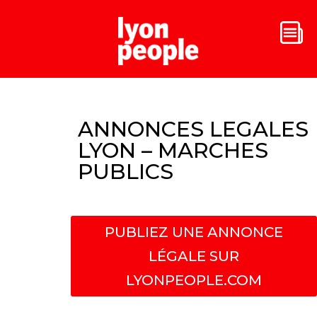
ANNONCES LEGALES
LYON – MARCHES
PUBLICS
PUBLIEZ UNE ANNONCE
LÉGALE SUR
LYONPEOPLE.COM