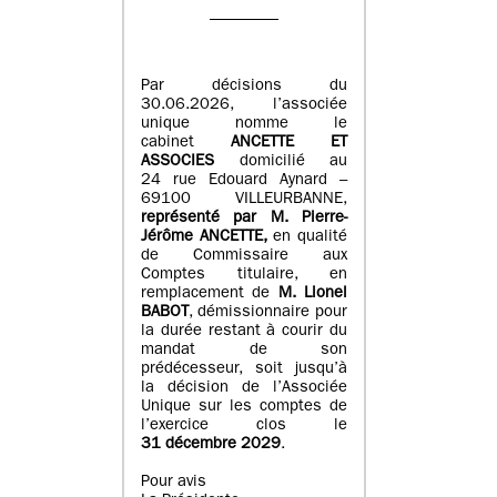
Par décisions du
30.06.2026, l’associée
unique nomme le
cabinet
ANCETTE ET
ASSOCIES
domicilié au
24 rue Edouard Aynard –
69100 VILLEURBANNE,
r
eprésenté par M
.
Pierre
-
Jérôme ANCETTE,
en qualité
de Commissaire aux
Comptes titulaire, en
remplacement de
M
.
Lionel
BABOT
, démissionnaire pour
la durée restant à courir du
mandat de son
prédécesseur, soit jusqu’à
la décision de l’Associée
Unique sur les comptes de
l’exercice clos le
31 décembre 2029
.
Pour avis