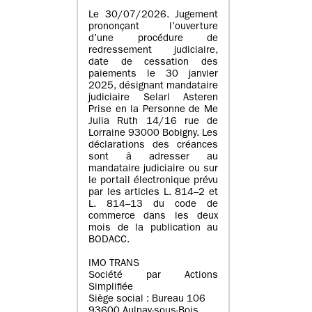
Le 30/07/2026. Jugement
prononçant l’ouverture
d’une procédure de
redressement judiciaire,
date de cessation des
paiements le 30 janvier
2025, désignant mandataire
judiciaire Selarl Asteren
Prise en la Personne de Me
Julia Ruth 14/16 rue de
Lorraine 93000 Bobigny. Les
déclarations des créances
sont à adresser au
mandataire judiciaire ou sur
le portail électronique prévu
par les articles L. 814–2 et
L. 814–13 du code de
commerce dans les deux
mois de la publication au
BODACC.
IMO TRANS
Société par Actions
Simplifiée
Siège social : Bureau 106
93600 Aulnay-sous-Bois