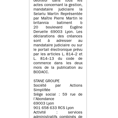
débiteur dans tous les
actes concernant la gestion,
mandataire judiciaire la
Selarlu Martin Représentée
par Maître Pierre Martin le
britannia batiment b
20 boulevard Eugène
Deruelle 69003 Lyon. Les
déclarations des créances
sont à adresser au
mandataire judiciaire ou sur
le portail électronique prévu
par les articles L. 814–2 et
L. 814–13 du code de
commerce dans les deux
mois de la publication au
BODACC.
STANE GROUPE
Société par Actions
Simplifiée
Siège social : 59 rue de
l’Abondance
69003 Lyon
901 658 633 RCS Lyon
Activité : services
administratifs combinés de