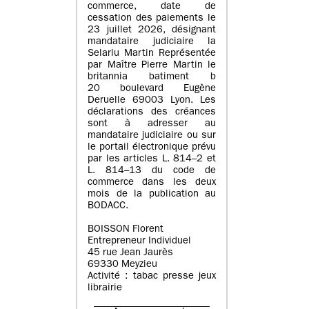
commerce, date de
cessation des paiements le
23 juillet 2026, désignant
mandataire judiciaire la
Selarlu Martin Représentée
par Maître Pierre Martin le
britannia batiment b
20 boulevard Eugène
Deruelle 69003 Lyon. Les
déclarations des créances
sont à adresser au
mandataire judiciaire ou sur
le portail électronique prévu
par les articles L. 814–2 et
L. 814–13 du code de
commerce dans les deux
mois de la publication au
BODACC.
BOISSON Florent
Entrepreneur Individuel
45 rue Jean Jaurès
69330 Meyzieu
Activité : tabac presse jeux
librairie