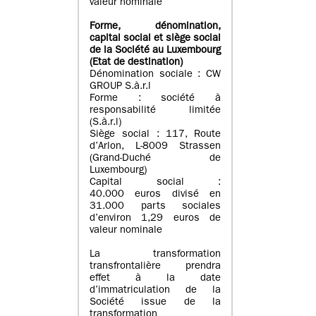
valeur nominale
Forme, dénomination
,
capital social
et siège social
de la Société au Luxembourg
(Etat d
e destination
)
Dénomination sociale : CW
GROUP S.à.r.l
Forme : société à
responsabilité limitée
(S.à.r.l)
Siège social : 117, Route
d’Arlon, L-8009 Strassen
(Grand-Duché de
Luxembourg)
Capital social :
40.000 euros divisé en
31.000 parts sociales
d’environ 1,29 euros de
valeur nominale
La transformation
transfrontalière prendra
effet à la date
d’immatriculation de la
Société issue de la
transformation