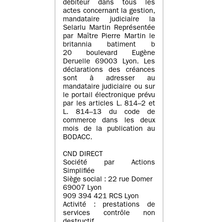
débiteur dans tous les
actes concernant la gestion,
mandataire judiciaire la
Selarlu Martin Représentée
par Maître Pierre Martin le
britannia batiment b
20 boulevard Eugène
Deruelle 69003 Lyon. Les
déclarations des créances
sont à adresser au
mandataire judiciaire ou sur
le portail électronique prévu
par les articles L. 814–2 et
L. 814–13 du code de
commerce dans les deux
mois de la publication au
BODACC.
CND DIRECT
Société par Actions
Simplifiée
Siège social : 22 rue Domer
69007 Lyon
909 394 421 RCS Lyon
Activité : prestations de
services contrôle non