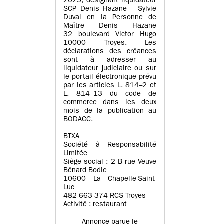
2025, désignant liquidateur
SCP Denis Hazane – Sylvie
Duval en la Personne de
Maître Denis Hazane
32 boulevard Victor Hugo
10000 Troyes. Les
déclarations des créances
sont à adresser au
liquidateur judiciaire ou sur
le portail électronique prévu
par les articles L. 814–2 et
L. 814–13 du code de
commerce dans les deux
mois de la publication au
BODACC.
BTXA
Société à Responsabilité
Limitée
Siège social : 2 B rue Veuve
Bénard Bodie
10600 La Chapelle-Saint-
Luc
482 663 374 RCS Troyes
Activité : restaurant
Annonce parue le