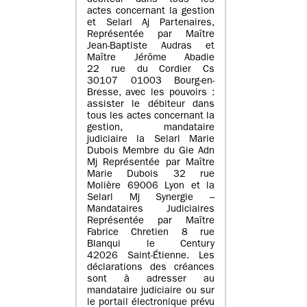
débiteur dans tous les
actes concernant la gestion
et Selarl Aj Partenaires,
Représentée par Maître
Jean-Baptiste Audras et
Maître Jérôme Abadie
22 rue du Cordier Cs
30107 01003 Bourg-en-
Bresse, avec les pouvoirs :
assister le débiteur dans
tous les actes concernant la
gestion, mandataire
judiciaire la Selarl Marie
Dubois Membre du Gie Adn
Mj Représentée par Maître
Marie Dubois 32 rue
Molière 69006 Lyon et la
Selarl Mj Synergie –
Mandataires Judiciaires
Représentée par Maître
Fabrice Chretien 8 rue
Blanqui le Century
42026 Saint-Étienne. Les
déclarations des créances
sont à adresser au
mandataire judiciaire ou sur
le portail électronique prévu