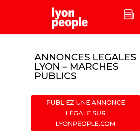
ANNONCES LEGALES
LYON – MARCHES
PUBLICS
PUBLIEZ UNE ANNONCE
LÉGALE SUR
LYONPEOPLE.COM