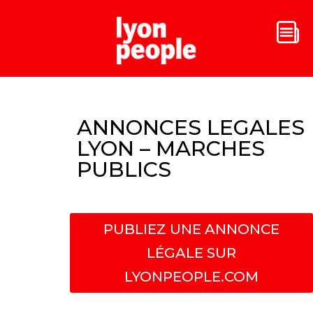
ANNONCES LEGALES
LYON – MARCHES
PUBLICS
PUBLIEZ UNE ANNONCE
LÉGALE SUR
LYONPEOPLE.COM