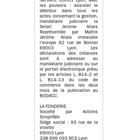
Servient 69003 Lyon, avec
les pouvoirs : assister le
débiteur dans tous les
actes concernant la gestion,
mandataire judiciaire la
Selarl Jerome Allais
Représentée par Maître
Jérôme Allais immeuble
l’europe 62 rue de Bonnel
69003 Lyon. Les
déclarations des créances
sont à adresser au
mandataire judiciaire ou sur
le portail électronique prévu
par les articles L. 814–2 et
L. 814–13 du code de
commerce dans les deux
mois de la publication au
BODACC.
LA FONDERIE
Société par Actions
Simplifiée
Siège social : 93 rue de la
Villette
69003 Lyon
338 699 093 RCS Lyon