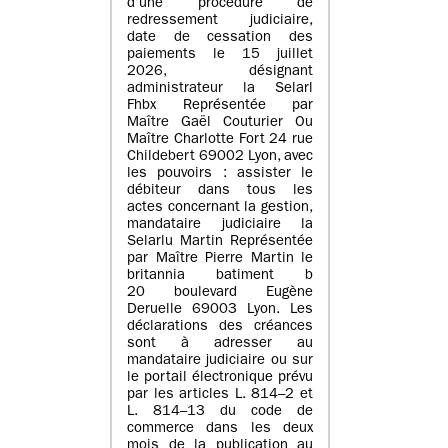
d’une procédure de
redressement judiciaire,
date de cessation des
paiements le 15 juillet
2026, désignant
administrateur la Selarl
Fhbx Représentée par
Maître Gaël Couturier Ou
Maître Charlotte Fort 24 rue
Childebert 69002 Lyon, avec
les pouvoirs : assister le
débiteur dans tous les
actes concernant la gestion,
mandataire judiciaire la
Selarlu Martin Représentée
par Maître Pierre Martin le
britannia batiment b
20 boulevard Eugène
Deruelle 69003 Lyon. Les
déclarations des créances
sont à adresser au
mandataire judiciaire ou sur
le portail électronique prévu
par les articles L. 814–2 et
L. 814–13 du code de
commerce dans les deux
mois de la publication au