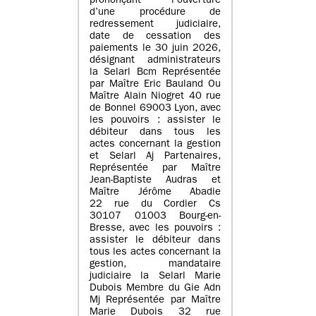
prononçant l’ouverture
d’une procédure de
redressement judiciaire,
date de cessation des
paiements le 30 juin 2026,
désignant administrateurs
la Selarl Bcm Représentée
par Maître Eric Bauland Ou
Maître Alain Niogret 40 rue
de Bonnel 69003 Lyon, avec
les pouvoirs : assister le
débiteur dans tous les
actes concernant la gestion
et Selarl Aj Partenaires,
Représentée par Maître
Jean-Baptiste Audras et
Maître Jérôme Abadie
22 rue du Cordier Cs
30107 01003 Bourg-en-
Bresse, avec les pouvoirs :
assister le débiteur dans
tous les actes concernant la
gestion, mandataire
judiciaire la Selarl Marie
Dubois Membre du Gie Adn
Mj Représentée par Maître
Marie Dubois 32 rue