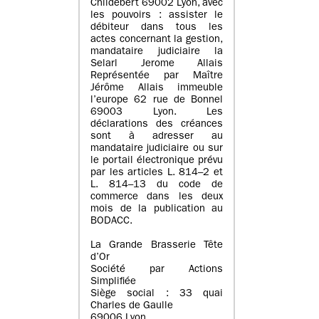
Childebert 69002 Lyon, avec
les pouvoirs : assister le
débiteur dans tous les
actes concernant la gestion,
mandataire judiciaire la
Selarl Jerome Allais
Représentée par Maître
Jérôme Allais immeuble
l’europe 62 rue de Bonnel
69003 Lyon. Les
déclarations des créances
sont à adresser au
mandataire judiciaire ou sur
le portail électronique prévu
par les articles L. 814–2 et
L. 814–13 du code de
commerce dans les deux
mois de la publication au
BODACC.
La Grande Brasserie Tête
d’Or
Société par Actions
Simplifiée
Siège social : 33 quai
Charles de Gaulle
69006 Lyon