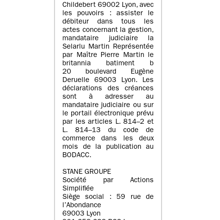
Childebert 69002 Lyon, avec
les pouvoirs : assister le
débiteur dans tous les
actes concernant la gestion,
mandataire judiciaire la
Selarlu Martin Représentée
par Maître Pierre Martin le
britannia batiment b
20 boulevard Eugène
Deruelle 69003 Lyon. Les
déclarations des créances
sont à adresser au
mandataire judiciaire ou sur
le portail électronique prévu
par les articles L. 814–2 et
L. 814–13 du code de
commerce dans les deux
mois de la publication au
BODACC.
STANE GROUPE
Société par Actions
Simplifiée
Siège social : 59 rue de
l’Abondance
69003 Lyon