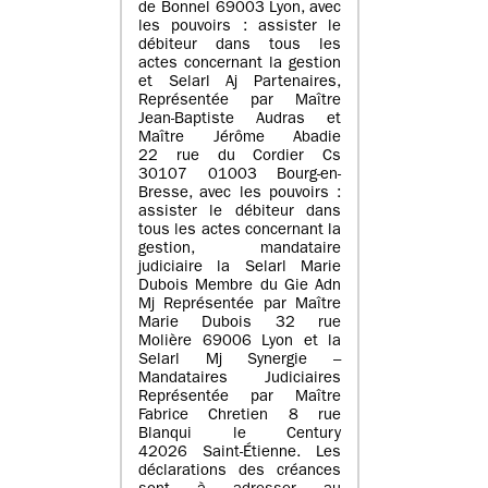
de Bonnel 69003 Lyon, avec
les pouvoirs : assister le
débiteur dans tous les
actes concernant la gestion
et Selarl Aj Partenaires,
Représentée par Maître
Jean-Baptiste Audras et
Maître Jérôme Abadie
22 rue du Cordier Cs
30107 01003 Bourg-en-
Bresse, avec les pouvoirs :
assister le débiteur dans
tous les actes concernant la
gestion, mandataire
judiciaire la Selarl Marie
Dubois Membre du Gie Adn
Mj Représentée par Maître
Marie Dubois 32 rue
Molière 69006 Lyon et la
Selarl Mj Synergie –
Mandataires Judiciaires
Représentée par Maître
Fabrice Chretien 8 rue
Blanqui le Century
42026 Saint-Étienne. Les
déclarations des créances