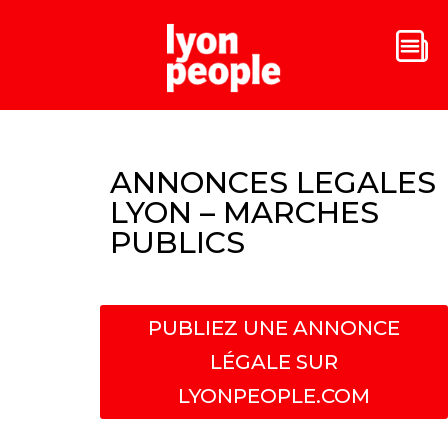
ANNONCES LEGALES
LYON – MARCHES
PUBLICS
PUBLIEZ UNE ANNONCE
LÉGALE SUR
LYONPEOPLE.COM