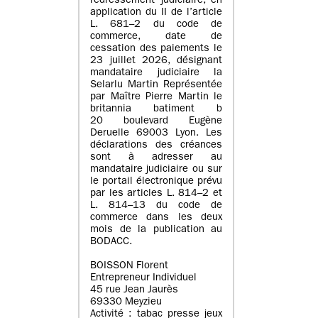
redressement judiciaire, en
application du II de l’article
L. 681–2 du code de
commerce, date de
cessation des paiements le
23 juillet 2026, désignant
mandataire judiciaire la
Selarlu Martin Représentée
par Maître Pierre Martin le
britannia batiment b
20 boulevard Eugène
Deruelle 69003 Lyon. Les
déclarations des créances
sont à adresser au
mandataire judiciaire ou sur
le portail électronique prévu
par les articles L. 814–2 et
L. 814–13 du code de
commerce dans les deux
mois de la publication au
BODACC.
BOISSON Florent
Entrepreneur Individuel
45 rue Jean Jaurès
69330 Meyzieu
Activité : tabac presse jeux