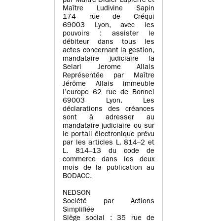
par Maître Didier Lapierre et
Maître Ludivine Sapin
174 rue de Créqui
69003 Lyon, avec les
pouvoirs : assister le
débiteur dans tous les
actes concernant la gestion,
mandataire judiciaire la
Selarl Jerome Allais
Représentée par Maître
Jérôme Allais immeuble
l’europe 62 rue de Bonnel
69003 Lyon. Les
déclarations des créances
sont à adresser au
mandataire judiciaire ou sur
le portail électronique prévu
par les articles L. 814–2 et
L. 814–13 du code de
commerce dans les deux
mois de la publication au
BODACC.
NEDSON
Société par Actions
Simplifiée
Siège social : 35 rue de