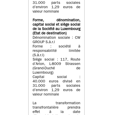
31.000 parts sociales
d’environ 1,29 euros de
valeur nominale
Forme, dénomination
,
capital social
et siège social
de la Société au Luxembourg
(Etat d
e destination
)
Dénomination sociale : CW
GROUP S.à.r.l
Forme : société à
responsabilité limitée
(S.à.r.l)
Siège social : 117, Route
d’Arlon, L-8009 Strassen
(Grand-Duché de
Luxembourg)
Capital social :
40.000 euros divisé en
31.000 parts sociales
d’environ 1,29 euros de
valeur nominale
La transformation
transfrontalière prendra
effet à la date