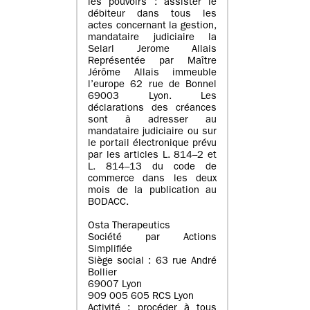
les pouvoirs : assister le
débiteur dans tous les
actes concernant la gestion,
mandataire judiciaire la
Selarl Jerome Allais
Représentée par Maître
Jérôme Allais immeuble
l’europe 62 rue de Bonnel
69003 Lyon. Les
déclarations des créances
sont à adresser au
mandataire judiciaire ou sur
le portail électronique prévu
par les articles L. 814–2 et
L. 814–13 du code de
commerce dans les deux
mois de la publication au
BODACC.
Osta Therapeutics
Société par Actions
Simplifiée
Siège social : 63 rue André
Bollier
69007 Lyon
909 005 605 RCS Lyon
Activité : procéder à tous