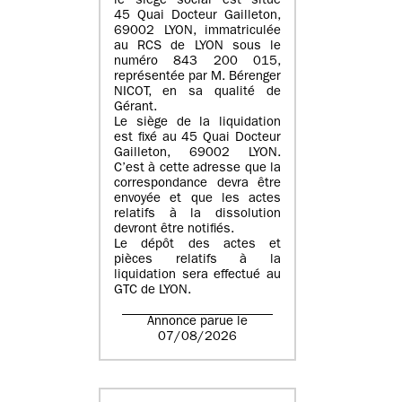
le siège social est situé
45 Quai Docteur Gailleton,
69002 LYON
, immatriculée
au
RCS de LYON sous le
numéro 843 200 015
,
représentée par
M. Bérenger
NICOT
, en sa qualité de
Gérant.
Le siège de la liquidation
est fixé au
45 Quai Docteur
Gailleton, 69002 LYON
.
C’est à cette adresse que la
correspondance devra être
envoyée et que les actes
relatifs à la dissolution
devront être notifiés.
Le dépôt des actes et
pièces relatifs à la
liquidation sera effectué au
GTC de
LYON
.
Annonce parue le
07/08/2026