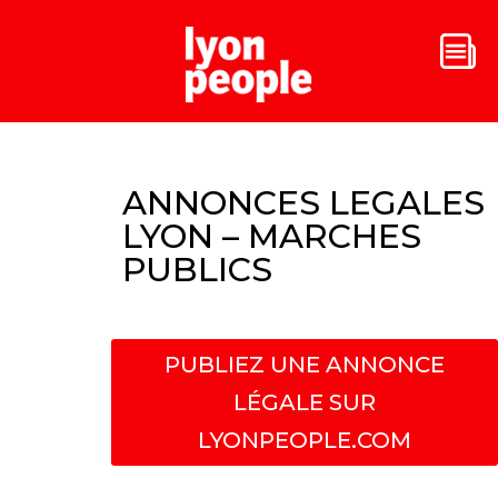
ANNONCES LEGALES
LYON – MARCHES
PUBLICS
PUBLIEZ UNE ANNONCE
LÉGALE SUR
LYONPEOPLE.COM