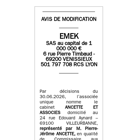
AVIS DE MODIFICATION
EMEK
SAS
au capital de
1
0
00 000
€
6 rue Pierre Timbaud -
69200 VENISSIEUX
501 797 708 RCS LYON
Par décisions du
30.06.2026, l’associée
unique nomme le
cabinet
ANCETTE ET
ASSOCIES
domicilié au
24 rue Edouard Aynard –
69100 VILLEURBANNE,
r
eprésenté par M
.
Pierre
-
Jérôme ANCETTE,
en qualité
de Commissaire aux