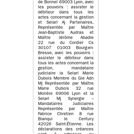
de Bonnel 69003 Lyon, avec
les pouvoirs : assister le
débiteur dans tous les
actes concernant la gestion
et Selarl Aj Partenaires,
Représentée par Maître
Jean-Baptiste Audras et
Maître Jérôme Abadie
22 rue du Cordier Cs
30107 01003 Bourg-en-
Bresse, avec les pouvoirs :
assister le débiteur dans
tous les actes concernant la
gestion, mandataire
judiciaire la Selarl Marie
Dubois Membre du Gie Adn
Mj Représentée par Maître
Marie Dubois 32 rue
Molière 69006 Lyon et la
Selarl Mj Synergie –
Mandataires Judiciaires
Représentée par Maître
Fabrice Chretien 8 rue
Blanqui le Century
42026 Saint-Étienne. Les
déclarations des créances