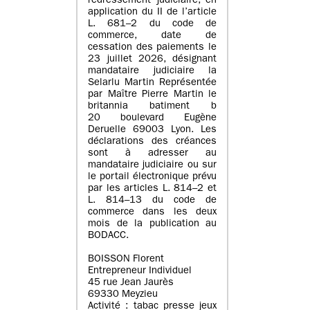
redressement judiciaire, en
application du II de l’article
L. 681–2 du code de
commerce, date de
cessation des paiements le
23 juillet 2026, désignant
mandataire judiciaire la
Selarlu Martin Représentée
par Maître Pierre Martin le
britannia batiment b
20 boulevard Eugène
Deruelle 69003 Lyon. Les
déclarations des créances
sont à adresser au
mandataire judiciaire ou sur
le portail électronique prévu
par les articles L. 814–2 et
L. 814–13 du code de
commerce dans les deux
mois de la publication au
BODACC.
BOISSON Florent
Entrepreneur Individuel
45 rue Jean Jaurès
69330 Meyzieu
Activité : tabac presse jeux