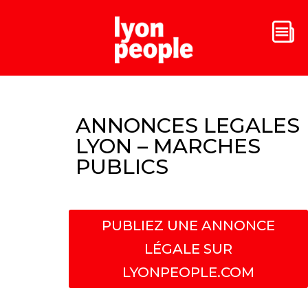
ANNONCES LEGALES
LYON – MARCHES
PUBLICS
PUBLIEZ UNE ANNONCE
LÉGALE SUR
LYONPEOPLE.COM