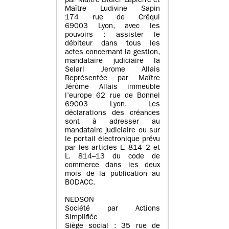
par Maître Didier Lapierre et
Maître Ludivine Sapin
174 rue de Créqui
69003 Lyon, avec les
pouvoirs : assister le
débiteur dans tous les
actes concernant la gestion,
mandataire judiciaire la
Selarl Jerome Allais
Représentée par Maître
Jérôme Allais immeuble
l’europe 62 rue de Bonnel
69003 Lyon. Les
déclarations des créances
sont à adresser au
mandataire judiciaire ou sur
le portail électronique prévu
par les articles L. 814–2 et
L. 814–13 du code de
commerce dans les deux
mois de la publication au
BODACC.
NEDSON
Société par Actions
Simplifiée
Siège social : 35 rue de