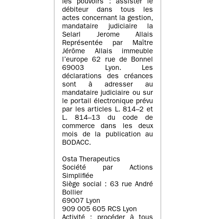
les pouvoirs : assister le
débiteur dans tous les
actes concernant la gestion,
mandataire judiciaire la
Selarl Jerome Allais
Représentée par Maître
Jérôme Allais immeuble
l’europe 62 rue de Bonnel
69003 Lyon. Les
déclarations des créances
sont à adresser au
mandataire judiciaire ou sur
le portail électronique prévu
par les articles L. 814–2 et
L. 814–13 du code de
commerce dans les deux
mois de la publication au
BODACC.
Osta Therapeutics
Société par Actions
Simplifiée
Siège social : 63 rue André
Bollier
69007 Lyon
909 005 605 RCS Lyon
Activité : procéder à tous