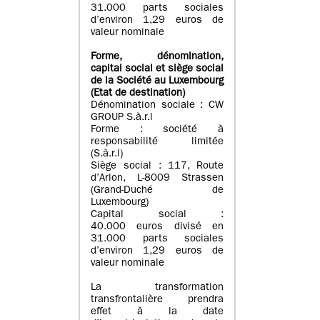
31.000 parts sociales
d’environ 1,29 euros de
valeur nominale
Forme, dénomination
,
capital social
et siège social
de la Société au Luxembourg
(Etat d
e destination
)
Dénomination sociale : CW
GROUP S.à.r.l
Forme : société à
responsabilité limitée
(S.à.r.l)
Siège social : 117, Route
d’Arlon, L-8009 Strassen
(Grand-Duché de
Luxembourg)
Capital social :
40.000 euros divisé en
31.000 parts sociales
d’environ 1,29 euros de
valeur nominale
La transformation
transfrontalière prendra
effet à la date