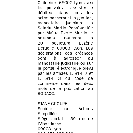
Childebert 69002 Lyon, avec
les pouvoirs : assister le
débiteur dans tous les
actes concernant la gestion,
mandataire judiciaire la
Selarlu Martin Représentée
par Maître Pierre Martin le
britannia batiment b
20 boulevard Eugène
Deruelle 69003 Lyon. Les
déclarations des créances
sont à adresser au
mandataire judiciaire ou sur
le portail électronique prévu
par les articles L. 814–2 et
L. 814–13 du code de
commerce dans les deux
mois de la publication au
BODACC.
STANE GROUPE
Société par Actions
Simplifiée
Siège social : 59 rue de
l’Abondance
69003 Lyon