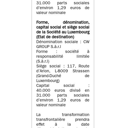
31.000 parts sociales
d’environ 1,29 euros de
valeur nominale
Forme, dénomination
,
capital social
et siège social
de la Société au Luxembourg
(Etat d
e destination
)
Dénomination sociale : CW
GROUP S.à.r.l
Forme : société à
responsabilité limitée
(S.à.r.l)
Siège social : 117, Route
d’Arlon, L-8009 Strassen
(Grand-Duché de
Luxembourg)
Capital social :
40.000 euros divisé en
31.000 parts sociales
d’environ 1,29 euros de
valeur nominale
La transformation
transfrontalière prendra
effet à la date