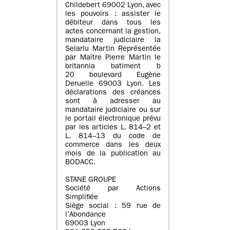
Childebert 69002 Lyon, avec
les pouvoirs : assister le
débiteur dans tous les
actes concernant la gestion,
mandataire judiciaire la
Selarlu Martin Représentée
par Maître Pierre Martin le
britannia batiment b
20 boulevard Eugène
Deruelle 69003 Lyon. Les
déclarations des créances
sont à adresser au
mandataire judiciaire ou sur
le portail électronique prévu
par les articles L. 814–2 et
L. 814–13 du code de
commerce dans les deux
mois de la publication au
BODACC.
STANE GROUPE
Société par Actions
Simplifiée
Siège social : 59 rue de
l’Abondance
69003 Lyon