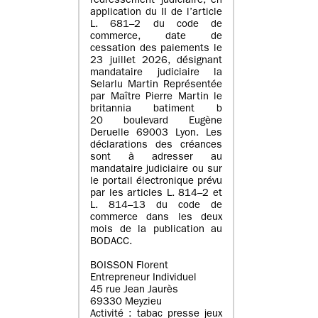
redressement judiciaire, en
application du II de l’article
L. 681–2 du code de
commerce, date de
cessation des paiements le
23 juillet 2026, désignant
mandataire judiciaire la
Selarlu Martin Représentée
par Maître Pierre Martin le
britannia batiment b
20 boulevard Eugène
Deruelle 69003 Lyon. Les
déclarations des créances
sont à adresser au
mandataire judiciaire ou sur
le portail électronique prévu
par les articles L. 814–2 et
L. 814–13 du code de
commerce dans les deux
mois de la publication au
BODACC.
BOISSON Florent
Entrepreneur Individuel
45 rue Jean Jaurès
69330 Meyzieu
Activité : tabac presse jeux