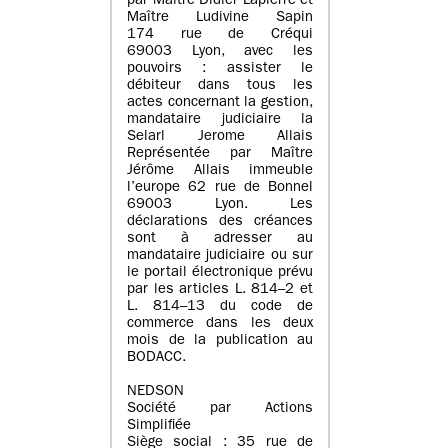
par Maître Didier Lapierre et
Maître Ludivine Sapin
174 rue de Créqui
69003 Lyon, avec les
pouvoirs : assister le
débiteur dans tous les
actes concernant la gestion,
mandataire judiciaire la
Selarl Jerome Allais
Représentée par Maître
Jérôme Allais immeuble
l’europe 62 rue de Bonnel
69003 Lyon. Les
déclarations des créances
sont à adresser au
mandataire judiciaire ou sur
le portail électronique prévu
par les articles L. 814–2 et
L. 814–13 du code de
commerce dans les deux
mois de la publication au
BODACC.
NEDSON
Société par Actions
Simplifiée
Siège social : 35 rue de