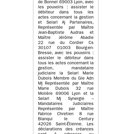
de Bonnel 69003 Lyon, avec
les pouvoirs : assister le
débiteur dans tous les
actes concernant la gestion
et Selarl Aj Partenaires,
Représentée par Maître
Jean-Baptiste Audras et
Maître Jérôme Abadie
22 rue du Cordier Cs
30107 01003 Bourg-en-
Bresse, avec les pouvoirs :
assister le débiteur dans
tous les actes concernant la
gestion, mandataire
judiciaire la Selarl Marie
Dubois Membre du Gie Adn
Mj Représentée par Maître
Marie Dubois 32 rue
Molière 69006 Lyon et la
Selarl Mj Synergie –
Mandataires Judiciaires
Représentée par Maître
Fabrice Chretien 8 rue
Blanqui le Century
42026 Saint-Étienne. Les
déclarations des créances