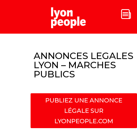
ANNONCES LEGALES
LYON – MARCHES
PUBLICS
PUBLIEZ UNE ANNONCE
LÉGALE SUR
LYONPEOPLE.COM