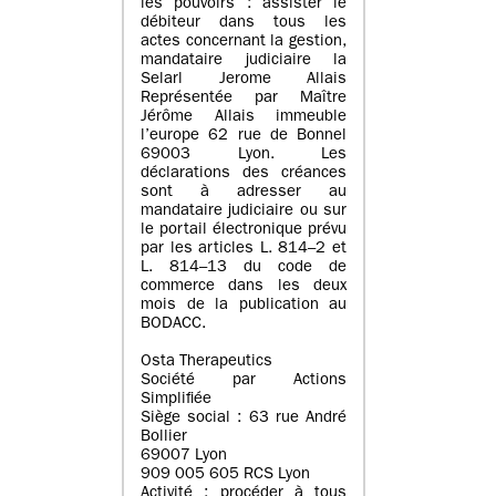
les pouvoirs : assister le
débiteur dans tous les
actes concernant la gestion,
mandataire judiciaire la
Selarl Jerome Allais
Représentée par Maître
Jérôme Allais immeuble
l’europe 62 rue de Bonnel
69003 Lyon. Les
déclarations des créances
sont à adresser au
mandataire judiciaire ou sur
le portail électronique prévu
par les articles L. 814–2 et
L. 814–13 du code de
commerce dans les deux
mois de la publication au
BODACC.
Osta Therapeutics
Société par Actions
Simplifiée
Siège social : 63 rue André
Bollier
69007 Lyon
909 005 605 RCS Lyon
Activité : procéder à tous