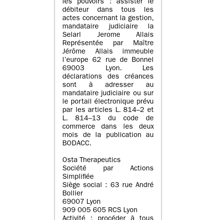
les pouvoirs : assister le
débiteur dans tous les
actes concernant la gestion,
mandataire judiciaire la
Selarl Jerome Allais
Représentée par Maître
Jérôme Allais immeuble
l’europe 62 rue de Bonnel
69003 Lyon. Les
déclarations des créances
sont à adresser au
mandataire judiciaire ou sur
le portail électronique prévu
par les articles L. 814–2 et
L. 814–13 du code de
commerce dans les deux
mois de la publication au
BODACC.
Osta Therapeutics
Société par Actions
Simplifiée
Siège social : 63 rue André
Bollier
69007 Lyon
909 005 605 RCS Lyon
Activité : procéder à tous