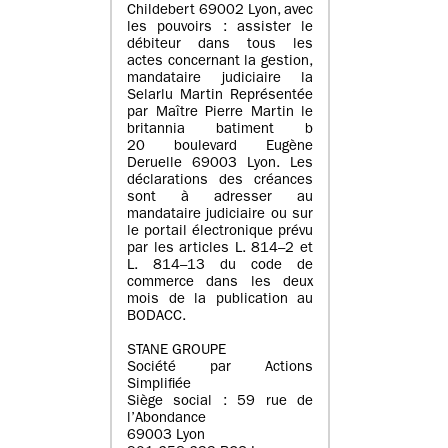
Childebert 69002 Lyon, avec
les pouvoirs : assister le
débiteur dans tous les
actes concernant la gestion,
mandataire judiciaire la
Selarlu Martin Représentée
par Maître Pierre Martin le
britannia batiment b
20 boulevard Eugène
Deruelle 69003 Lyon. Les
déclarations des créances
sont à adresser au
mandataire judiciaire ou sur
le portail électronique prévu
par les articles L. 814–2 et
L. 814–13 du code de
commerce dans les deux
mois de la publication au
BODACC.
STANE GROUPE
Société par Actions
Simplifiée
Siège social : 59 rue de
l’Abondance
69003 Lyon