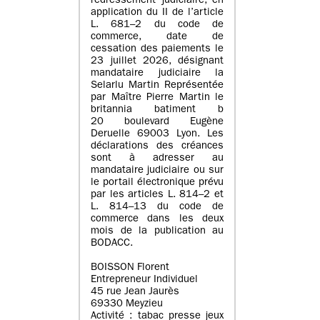
redressement judiciaire, en
application du II de l’article
L. 681–2 du code de
commerce, date de
cessation des paiements le
23 juillet 2026, désignant
mandataire judiciaire la
Selarlu Martin Représentée
par Maître Pierre Martin le
britannia batiment b
20 boulevard Eugène
Deruelle 69003 Lyon. Les
déclarations des créances
sont à adresser au
mandataire judiciaire ou sur
le portail électronique prévu
par les articles L. 814–2 et
L. 814–13 du code de
commerce dans les deux
mois de la publication au
BODACC.
BOISSON Florent
Entrepreneur Individuel
45 rue Jean Jaurès
69330 Meyzieu
Activité : tabac presse jeux