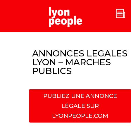
ANNONCES LEGALES
LYON – MARCHES
PUBLICS
PUBLIEZ UNE ANNONCE
LÉGALE SUR
LYONPEOPLE.COM