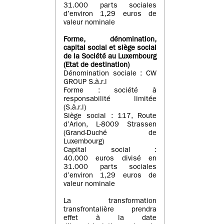
31.000 parts sociales
d’environ 1,29 euros de
valeur nominale
Forme, dénomination
,
capital social
et siège social
de la Société au Luxembourg
(Etat d
e destination
)
Dénomination sociale : CW
GROUP S.à.r.l
Forme : société à
responsabilité limitée
(S.à.r.l)
Siège social : 117, Route
d’Arlon, L-8009 Strassen
(Grand-Duché de
Luxembourg)
Capital social :
40.000 euros divisé en
31.000 parts sociales
d’environ 1,29 euros de
valeur nominale
La transformation
transfrontalière prendra
effet à la date