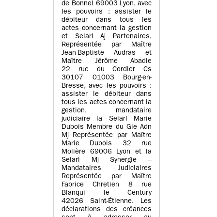
de Bonnel 69003 Lyon, avec
les pouvoirs : assister le
débiteur dans tous les
actes concernant la gestion
et Selarl Aj Partenaires,
Représentée par Maître
Jean-Baptiste Audras et
Maître Jérôme Abadie
22 rue du Cordier Cs
30107 01003 Bourg-en-
Bresse, avec les pouvoirs :
assister le débiteur dans
tous les actes concernant la
gestion, mandataire
judiciaire la Selarl Marie
Dubois Membre du Gie Adn
Mj Représentée par Maître
Marie Dubois 32 rue
Molière 69006 Lyon et la
Selarl Mj Synergie –
Mandataires Judiciaires
Représentée par Maître
Fabrice Chretien 8 rue
Blanqui le Century
42026 Saint-Étienne. Les
déclarations des créances