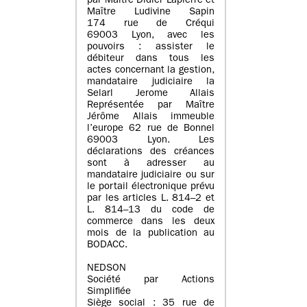
par Maître Didier Lapierre et
Maître Ludivine Sapin
174 rue de Créqui
69003 Lyon, avec les
pouvoirs : assister le
débiteur dans tous les
actes concernant la gestion,
mandataire judiciaire la
Selarl Jerome Allais
Représentée par Maître
Jérôme Allais immeuble
l’europe 62 rue de Bonnel
69003 Lyon. Les
déclarations des créances
sont à adresser au
mandataire judiciaire ou sur
le portail électronique prévu
par les articles L. 814–2 et
L. 814–13 du code de
commerce dans les deux
mois de la publication au
BODACC.
NEDSON
Société par Actions
Simplifiée
Siège social : 35 rue de