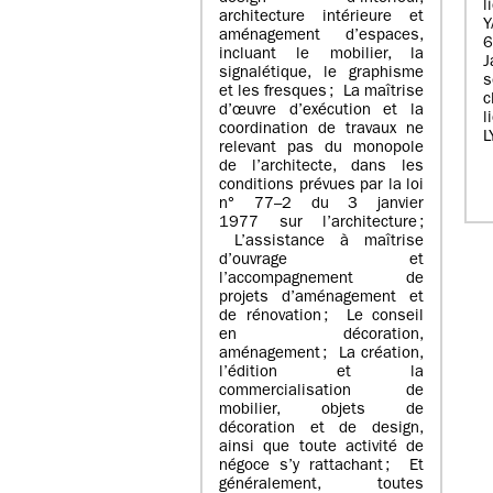
l
architecture intérieure et
Y
aménagement d’espaces,
incluant le mobilier, la
J
signalétique, le graphisme
s
et les fresques ; La maîtrise
c
d’œuvre d’exécution et la
l
coordination de travaux ne
L
relevant pas du monopole
de l’architecte, dans les
conditions prévues par la loi
n° 77–2 du 3 janvier
1977 sur l’architecture ;
L’assistance à maîtrise
d’ouvrage et
l’accompagnement de
projets d’aménagement et
de rénovation ; Le conseil
en décoration,
aménagement ; La création,
l’édition et la
commercialisation de
mobilier, objets de
décoration et de design,
ainsi que toute activité de
négoce s’y rattachant ; Et
généralement, toutes