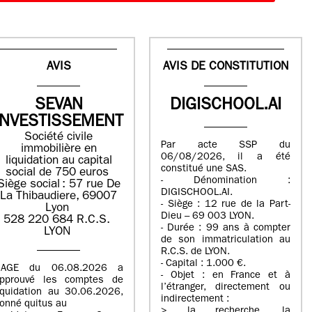
AVIS
AVIS DE CONSTITUTION
SEVAN
DIGISCHOOL.AI
INVESTISSEMENT
Société civile
Par acte SSP du
immobilière en
06/08/2026, il a été
liquidation ​au capital
constitué une SAS.
social de 750 euros​
- Dénomination :
Siège social : ​57 rue De
DIGISCHOOL.AI.
La Thibaudiere, 69007
- Siège : 12 rue de la Part-
Lyon​
Dieu – 69 003 LYON.
​​528 220 684​ R.C.S. ​
- Durée : 99 ans à compter
LYON​
de son immatriculation au
R.C.S. de LYON.
- Capital : 1.000 €.
’AGE du 06.08.2026 a
- Objet : en France et à
pprouvé les comptes de
l’étranger, directement ou
iquidation au 30.06.2026,
indirectement :
onné quitus au
> la recherche, la