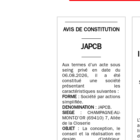
AVIS DE CONSTITUTION
JAPCB
Aux termes d’un acte sous
seing privé en date du
06.08.2026, il a été
constitué une société
présentant les
caractéristiques suivantes :
FORME
: Société par actions
simplifiée.
DENOMINATION
: JAPCB.
SIEGE
: CHAMPAGNE-AU-
MONT-D’OR (69410) 7, Allée
L
de la Closerie
a
OBJET
: La conception, le
l
conseil et la réalisation en
d
design d’intérieur,