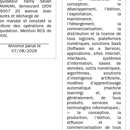
iquidateur Fanny Sevan
conception, le
ANIKIAN, demeurant LYON
développement, l’édition,
69007 20 avenue Jean
l’exploitation, la
aurès et décharge de
maintenance,
on mandat et constaté la
l’hébergement, la
lôture des opérations de
commercialisation, la
iquidation. Mention RCS de
distribution et la licence de
YON.
tous logiciels, plateformes
numériques, solutions SaaS
Annonce parue le
(Software as a Service),
07/08/2026
applications, sites internet,
interfaces, systèmes
d’information, bases de
données, outils numériques,
algorithmes, solutions
d’intelligence artificielle,
modèles d’apprentissage
automatique (machine
learning) et, plus
généralement, de tous
produits, services ou
technologies informatiques ;
> la conception, la
production, l’édition, la
diffusion et la
commercialisation de tous