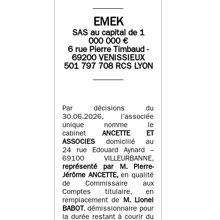
EMEK
SAS
au capital de
1
0
00 000
€
6 rue Pierre Timbaud -
69200 VENISSIEUX
501 797 708 RCS LYON
Par décisions du
30.06.2026, l’associée
unique nomme le
cabinet
ANCETTE ET
ASSOCIES
domicilié au
24 rue Edouard Aynard –
69100 VILLEURBANNE,
r
eprésenté par M
.
Pierre
-
Jérôme ANCETTE,
en qualité
de Commissaire aux
Comptes titulaire, en
remplacement de
M
.
Lionel
BABOT
, démissionnaire pour
la durée restant à courir du