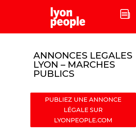
ANNONCES LEGALES
LYON – MARCHES
PUBLICS
PUBLIEZ UNE ANNONCE
LÉGALE SUR
LYONPEOPLE.COM