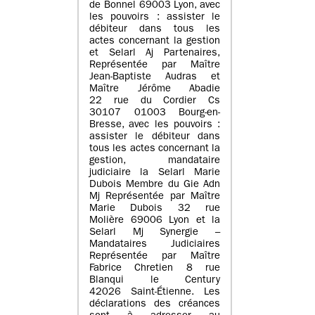
de Bonnel 69003 Lyon, avec
les pouvoirs : assister le
débiteur dans tous les
actes concernant la gestion
et Selarl Aj Partenaires,
Représentée par Maître
Jean-Baptiste Audras et
Maître Jérôme Abadie
22 rue du Cordier Cs
30107 01003 Bourg-en-
Bresse, avec les pouvoirs :
assister le débiteur dans
tous les actes concernant la
gestion, mandataire
judiciaire la Selarl Marie
Dubois Membre du Gie Adn
Mj Représentée par Maître
Marie Dubois 32 rue
Molière 69006 Lyon et la
Selarl Mj Synergie –
Mandataires Judiciaires
Représentée par Maître
Fabrice Chretien 8 rue
Blanqui le Century
42026 Saint-Étienne. Les
déclarations des créances