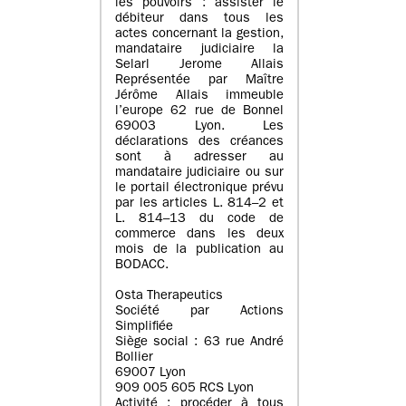
les pouvoirs : assister le
débiteur dans tous les
actes concernant la gestion,
mandataire judiciaire la
Selarl Jerome Allais
Représentée par Maître
Jérôme Allais immeuble
l’europe 62 rue de Bonnel
69003 Lyon. Les
déclarations des créances
sont à adresser au
mandataire judiciaire ou sur
le portail électronique prévu
par les articles L. 814–2 et
L. 814–13 du code de
commerce dans les deux
mois de la publication au
BODACC.
Osta Therapeutics
Société par Actions
Simplifiée
Siège social : 63 rue André
Bollier
69007 Lyon
909 005 605 RCS Lyon
Activité : procéder à tous