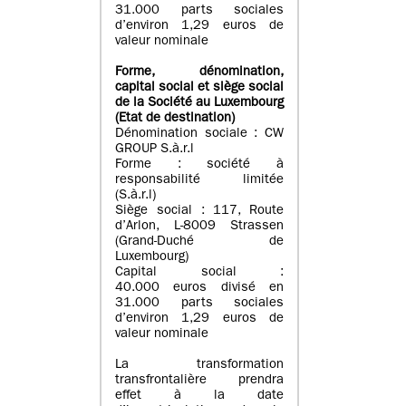
31.000 parts sociales
d’environ 1,29 euros de
valeur nominale
Forme, dénomination
,
capital social
et siège social
de la Société au Luxembourg
(Etat d
e destination
)
Dénomination sociale : CW
GROUP S.à.r.l
Forme : société à
responsabilité limitée
(S.à.r.l)
Siège social : 117, Route
d’Arlon, L-8009 Strassen
(Grand-Duché de
Luxembourg)
Capital social :
40.000 euros divisé en
31.000 parts sociales
d’environ 1,29 euros de
valeur nominale
La transformation
transfrontalière prendra
effet à la date