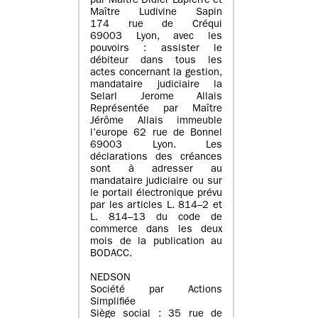
par Maître Didier Lapierre et
Maître Ludivine Sapin
174 rue de Créqui
69003 Lyon, avec les
pouvoirs : assister le
débiteur dans tous les
actes concernant la gestion,
mandataire judiciaire la
Selarl Jerome Allais
Représentée par Maître
Jérôme Allais immeuble
l’europe 62 rue de Bonnel
69003 Lyon. Les
déclarations des créances
sont à adresser au
mandataire judiciaire ou sur
le portail électronique prévu
par les articles L. 814–2 et
L. 814–13 du code de
commerce dans les deux
mois de la publication au
BODACC.
NEDSON
Société par Actions
Simplifiée
Siège social : 35 rue de