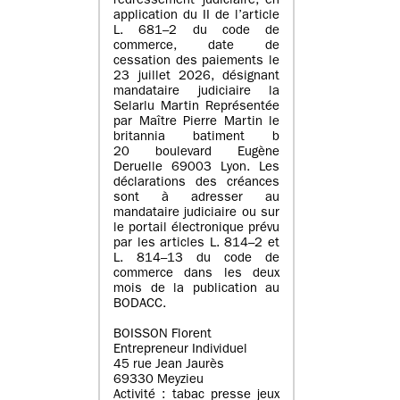
redressement judiciaire, en
application du II de l’article
L. 681–2 du code de
commerce, date de
cessation des paiements le
23 juillet 2026, désignant
mandataire judiciaire la
Selarlu Martin Représentée
par Maître Pierre Martin le
britannia batiment b
20 boulevard Eugène
Deruelle 69003 Lyon. Les
déclarations des créances
sont à adresser au
mandataire judiciaire ou sur
le portail électronique prévu
par les articles L. 814–2 et
L. 814–13 du code de
commerce dans les deux
mois de la publication au
BODACC.
BOISSON Florent
Entrepreneur Individuel
45 rue Jean Jaurès
69330 Meyzieu
Activité : tabac presse jeux