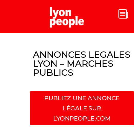
ANNONCES LEGALES
LYON – MARCHES
PUBLICS
PUBLIEZ UNE ANNONCE
LÉGALE SUR
LYONPEOPLE.COM