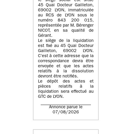
le siège social est situé
45 Quai Docteur Gailleton,
69002 LYON
, immatriculée
au
RCS de LYON sous le
numéro 843 200 015
,
représentée par
M. Bérenger
NICOT
, en sa qualité de
Gérant.
Le siège de la liquidation
est fixé au
45 Quai Docteur
Gailleton, 69002 LYON
.
C’est à cette adresse que la
correspondance devra être
envoyée et que les actes
relatifs à la dissolution
devront être notifiés.
Le dépôt des actes et
pièces relatifs à la
liquidation sera effectué au
GTC de
LYON
.
Annonce parue le
07/08/2026