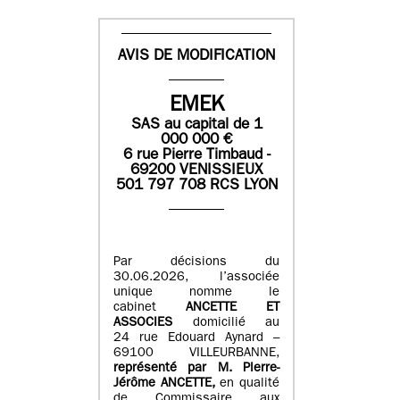
AVIS DE MODIFICATION
EMEK
SAS
au capital de
1
0
00 000
€
6 rue Pierre Timbaud -
69200 VENISSIEUX
501 797 708 RCS LYON
Par décisions du
30.06.2026, l’associée
unique nomme le
cabinet
ANCETTE ET
ASSOCIES
domicilié au
24 rue Edouard Aynard –
69100 VILLEURBANNE,
r
eprésenté par M
.
Pierre
-
Jérôme ANCETTE,
en qualité
de Commissaire aux