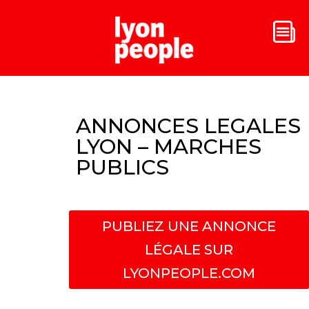
ANNONCES LEGALES
LYON – MARCHES
PUBLICS
PUBLIEZ UNE ANNONCE
LÉGALE SUR
LYONPEOPLE.COM