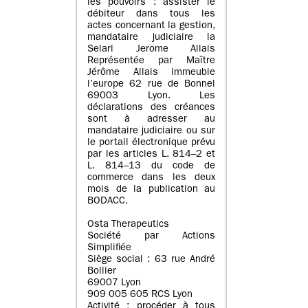
les pouvoirs : assister le
débiteur dans tous les
actes concernant la gestion,
mandataire judiciaire la
Selarl Jerome Allais
Représentée par Maître
Jérôme Allais immeuble
l’europe 62 rue de Bonnel
69003 Lyon. Les
déclarations des créances
sont à adresser au
mandataire judiciaire ou sur
le portail électronique prévu
par les articles L. 814–2 et
L. 814–13 du code de
commerce dans les deux
mois de la publication au
BODACC.
Osta Therapeutics
Société par Actions
Simplifiée
Siège social : 63 rue André
Bollier
69007 Lyon
909 005 605 RCS Lyon
Activité : procéder à tous