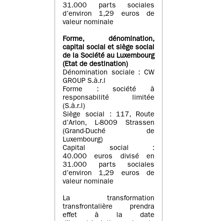
31.000 parts sociales
d’environ 1,29 euros de
valeur nominale
Forme, dénomination
,
capital social
et siège social
de la Société au Luxembourg
(Etat d
e destination
)
Dénomination sociale : CW
GROUP S.à.r.l
Forme : société à
responsabilité limitée
(S.à.r.l)
Siège social : 117, Route
d’Arlon, L-8009 Strassen
(Grand-Duché de
Luxembourg)
Capital social :
40.000 euros divisé en
31.000 parts sociales
d’environ 1,29 euros de
valeur nominale
La transformation
transfrontalière prendra
effet à la date