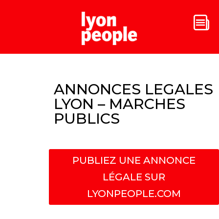
ANNONCES LEGALES
LYON – MARCHES
PUBLICS
PUBLIEZ UNE ANNONCE
LÉGALE SUR
LYONPEOPLE.COM