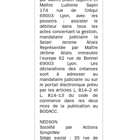
par Maître Didier Lapierre et
Maître Ludivine Sapin
174 rue de Créqui
69003 Lyon, avec les
pouvoirs : assister le
débiteur dans tous les
actes concernant la gestion,
mandataire judiciaire la
Selarl Jerome Allais
Représentée par Maître
Jérôme Allais immeuble
l’europe 62 rue de Bonnel
69003 Lyon. Les
déclarations des créances
sont à adresser au
mandataire judiciaire ou sur
le portail électronique prévu
par les articles L. 814–2 et
L. 814–13 du code de
commerce dans les deux
mois de la publication au
BODACC.
NEDSON
Société par Actions
Simplifiée
Siège social : 35 rue de