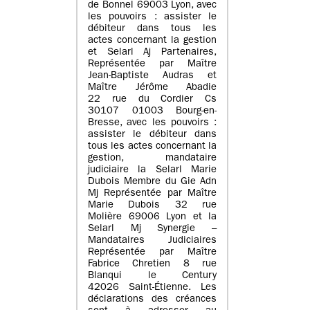
de Bonnel 69003 Lyon, avec
les pouvoirs : assister le
débiteur dans tous les
actes concernant la gestion
et Selarl Aj Partenaires,
Représentée par Maître
Jean-Baptiste Audras et
Maître Jérôme Abadie
22 rue du Cordier Cs
30107 01003 Bourg-en-
Bresse, avec les pouvoirs :
assister le débiteur dans
tous les actes concernant la
gestion, mandataire
judiciaire la Selarl Marie
Dubois Membre du Gie Adn
Mj Représentée par Maître
Marie Dubois 32 rue
Molière 69006 Lyon et la
Selarl Mj Synergie –
Mandataires Judiciaires
Représentée par Maître
Fabrice Chretien 8 rue
Blanqui le Century
42026 Saint-Étienne. Les
déclarations des créances