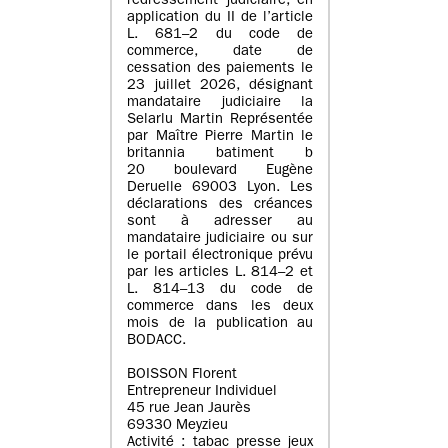
redressement judiciaire, en
application du II de l’article
L. 681–2 du code de
commerce, date de
cessation des paiements le
23 juillet 2026, désignant
mandataire judiciaire la
Selarlu Martin Représentée
par Maître Pierre Martin le
britannia batiment b
20 boulevard Eugène
Deruelle 69003 Lyon. Les
déclarations des créances
sont à adresser au
mandataire judiciaire ou sur
le portail électronique prévu
par les articles L. 814–2 et
L. 814–13 du code de
commerce dans les deux
mois de la publication au
BODACC.
BOISSON Florent
Entrepreneur Individuel
45 rue Jean Jaurès
69330 Meyzieu
Activité : tabac presse jeux