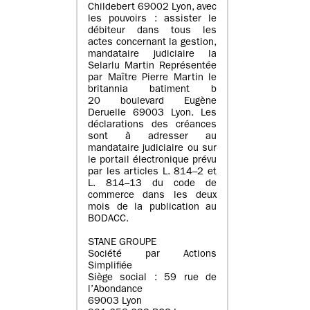
Childebert 69002 Lyon, avec
les pouvoirs : assister le
débiteur dans tous les
actes concernant la gestion,
mandataire judiciaire la
Selarlu Martin Représentée
par Maître Pierre Martin le
britannia batiment b
20 boulevard Eugène
Deruelle 69003 Lyon. Les
déclarations des créances
sont à adresser au
mandataire judiciaire ou sur
le portail électronique prévu
par les articles L. 814–2 et
L. 814–13 du code de
commerce dans les deux
mois de la publication au
BODACC.
STANE GROUPE
Société par Actions
Simplifiée
Siège social : 59 rue de
l’Abondance
69003 Lyon