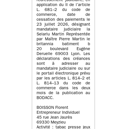
redressement judiciaire, en
application du II de l’article
L. 681–2 du code de
commerce, date de
cessation des paiements le
23 juillet 2026, désignant
mandataire judiciaire la
Selarlu Martin Représentée
par Maître Pierre Martin le
britannia batiment b
20 boulevard Eugène
Deruelle 69003 Lyon. Les
déclarations des créances
sont à adresser au
mandataire judiciaire ou sur
le portail électronique prévu
par les articles L. 814–2 et
L. 814–13 du code de
commerce dans les deux
mois de la publication au
BODACC.
BOISSON Florent
Entrepreneur Individuel
45 rue Jean Jaurès
69330 Meyzieu
Activité : tabac presse jeux