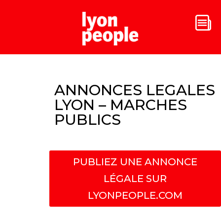
ANNONCES LEGALES
LYON – MARCHES
PUBLICS
PUBLIEZ UNE ANNONCE
LÉGALE SUR
LYONPEOPLE.COM