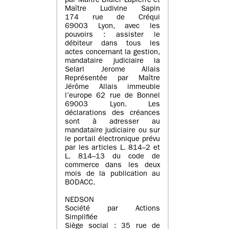
par Maître Didier Lapierre et
Maître Ludivine Sapin
174 rue de Créqui
69003 Lyon, avec les
pouvoirs : assister le
débiteur dans tous les
actes concernant la gestion,
mandataire judiciaire la
Selarl Jerome Allais
Représentée par Maître
Jérôme Allais immeuble
l’europe 62 rue de Bonnel
69003 Lyon. Les
déclarations des créances
sont à adresser au
mandataire judiciaire ou sur
le portail électronique prévu
par les articles L. 814–2 et
L. 814–13 du code de
commerce dans les deux
mois de la publication au
BODACC.
NEDSON
Société par Actions
Simplifiée
Siège social : 35 rue de