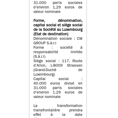
31.000 parts sociales
d’environ 1,29 euros de
valeur nominale
Forme, dénomination
,
capital social
et siège social
de la Société au Luxembourg
(Etat d
e destination
)
Dénomination sociale : CW
GROUP S.à.r.l
Forme : société à
responsabilité limitée
(S.à.r.l)
Siège social : 117, Route
d’Arlon, L-8009 Strassen
(Grand-Duché de
Luxembourg)
Capital social :
40.000 euros divisé en
31.000 parts sociales
d’environ 1,29 euros de
valeur nominale
La transformation
transfrontalière prendra
effet à la date