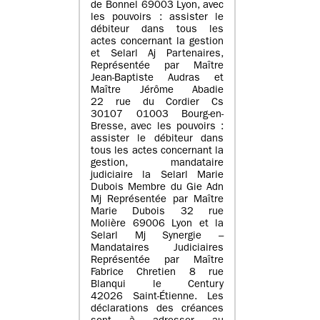
de Bonnel 69003 Lyon, avec
les pouvoirs : assister le
débiteur dans tous les
actes concernant la gestion
et Selarl Aj Partenaires,
Représentée par Maître
Jean-Baptiste Audras et
Maître Jérôme Abadie
22 rue du Cordier Cs
30107 01003 Bourg-en-
Bresse, avec les pouvoirs :
assister le débiteur dans
tous les actes concernant la
gestion, mandataire
judiciaire la Selarl Marie
Dubois Membre du Gie Adn
Mj Représentée par Maître
Marie Dubois 32 rue
Molière 69006 Lyon et la
Selarl Mj Synergie –
Mandataires Judiciaires
Représentée par Maître
Fabrice Chretien 8 rue
Blanqui le Century
42026 Saint-Étienne. Les
déclarations des créances