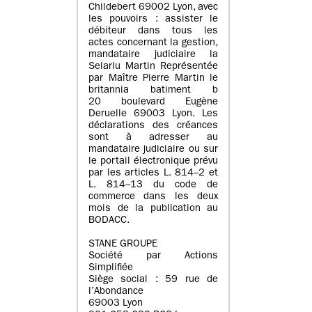
Childebert 69002 Lyon, avec
les pouvoirs : assister le
débiteur dans tous les
actes concernant la gestion,
mandataire judiciaire la
Selarlu Martin Représentée
par Maître Pierre Martin le
britannia batiment b
20 boulevard Eugène
Deruelle 69003 Lyon. Les
déclarations des créances
sont à adresser au
mandataire judiciaire ou sur
le portail électronique prévu
par les articles L. 814–2 et
L. 814–13 du code de
commerce dans les deux
mois de la publication au
BODACC.
STANE GROUPE
Société par Actions
Simplifiée
Siège social : 59 rue de
l’Abondance
69003 Lyon