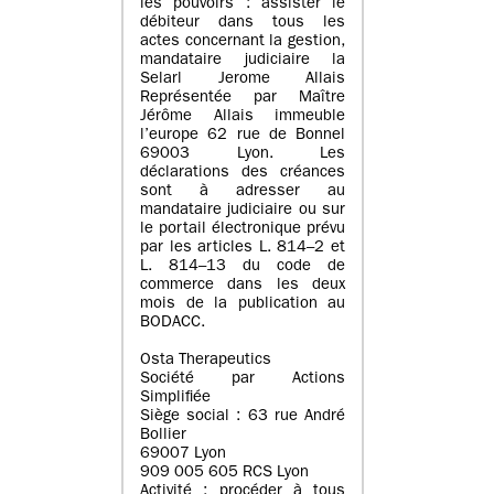
les pouvoirs : assister le
débiteur dans tous les
actes concernant la gestion,
mandataire judiciaire la
Selarl Jerome Allais
Représentée par Maître
Jérôme Allais immeuble
l’europe 62 rue de Bonnel
69003 Lyon. Les
déclarations des créances
sont à adresser au
mandataire judiciaire ou sur
le portail électronique prévu
par les articles L. 814–2 et
L. 814–13 du code de
commerce dans les deux
mois de la publication au
BODACC.
Osta Therapeutics
Société par Actions
Simplifiée
Siège social : 63 rue André
Bollier
69007 Lyon
909 005 605 RCS Lyon
Activité : procéder à tous