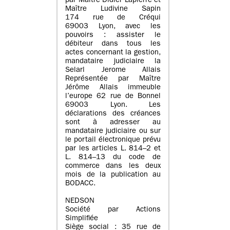
par Maître Didier Lapierre et
Maître Ludivine Sapin
174 rue de Créqui
69003 Lyon, avec les
pouvoirs : assister le
débiteur dans tous les
actes concernant la gestion,
mandataire judiciaire la
Selarl Jerome Allais
Représentée par Maître
Jérôme Allais immeuble
l’europe 62 rue de Bonnel
69003 Lyon. Les
déclarations des créances
sont à adresser au
mandataire judiciaire ou sur
le portail électronique prévu
par les articles L. 814–2 et
L. 814–13 du code de
commerce dans les deux
mois de la publication au
BODACC.
NEDSON
Société par Actions
Simplifiée
Siège social : 35 rue de