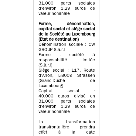
31.000 parts sociales
d’environ 1,29 euros de
valeur nominale
Forme, dénomination
,
capital social
et siège social
de la Société au Luxembourg
(Etat d
e destination
)
Dénomination sociale : CW
GROUP S.à.r.l
Forme : société à
responsabilité limitée
(S.à.r.l)
Siège social : 117, Route
d’Arlon, L-8009 Strassen
(Grand-Duché de
Luxembourg)
Capital social :
40.000 euros divisé en
31.000 parts sociales
d’environ 1,29 euros de
valeur nominale
La transformation
transfrontalière prendra
effet à la date