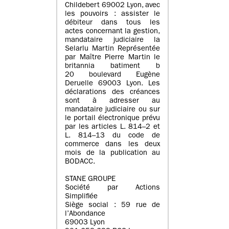
Childebert 69002 Lyon, avec
les pouvoirs : assister le
débiteur dans tous les
actes concernant la gestion,
mandataire judiciaire la
Selarlu Martin Représentée
par Maître Pierre Martin le
britannia batiment b
20 boulevard Eugène
Deruelle 69003 Lyon. Les
déclarations des créances
sont à adresser au
mandataire judiciaire ou sur
le portail électronique prévu
par les articles L. 814–2 et
L. 814–13 du code de
commerce dans les deux
mois de la publication au
BODACC.
STANE GROUPE
Société par Actions
Simplifiée
Siège social : 59 rue de
l’Abondance
69003 Lyon