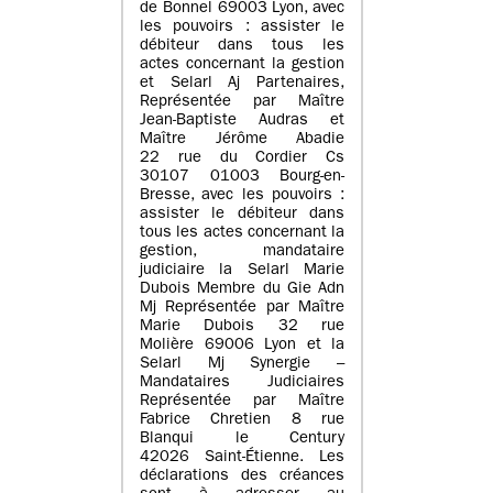
de Bonnel 69003 Lyon, avec
les pouvoirs : assister le
débiteur dans tous les
actes concernant la gestion
et Selarl Aj Partenaires,
Représentée par Maître
Jean-Baptiste Audras et
Maître Jérôme Abadie
22 rue du Cordier Cs
30107 01003 Bourg-en-
Bresse, avec les pouvoirs :
assister le débiteur dans
tous les actes concernant la
gestion, mandataire
judiciaire la Selarl Marie
Dubois Membre du Gie Adn
Mj Représentée par Maître
Marie Dubois 32 rue
Molière 69006 Lyon et la
Selarl Mj Synergie –
Mandataires Judiciaires
Représentée par Maître
Fabrice Chretien 8 rue
Blanqui le Century
42026 Saint-Étienne. Les
déclarations des créances