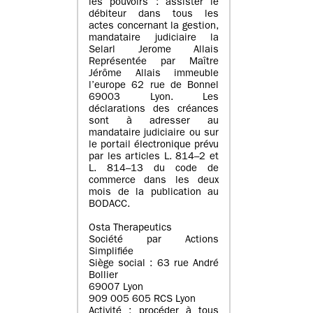
les pouvoirs : assister le
débiteur dans tous les
actes concernant la gestion,
mandataire judiciaire la
Selarl Jerome Allais
Représentée par Maître
Jérôme Allais immeuble
l’europe 62 rue de Bonnel
69003 Lyon. Les
déclarations des créances
sont à adresser au
mandataire judiciaire ou sur
le portail électronique prévu
par les articles L. 814–2 et
L. 814–13 du code de
commerce dans les deux
mois de la publication au
BODACC.
Osta Therapeutics
Société par Actions
Simplifiée
Siège social : 63 rue André
Bollier
69007 Lyon
909 005 605 RCS Lyon
Activité : procéder à tous