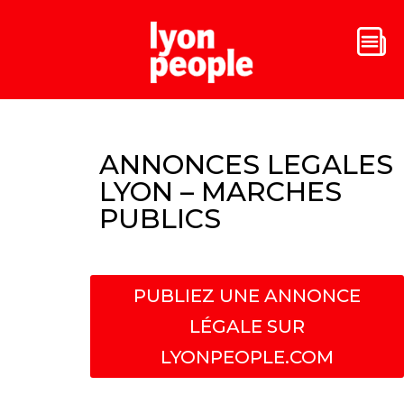
ANNONCES LEGALES
LYON – MARCHES
PUBLICS
PUBLIEZ UNE ANNONCE
LÉGALE SUR
LYONPEOPLE.COM