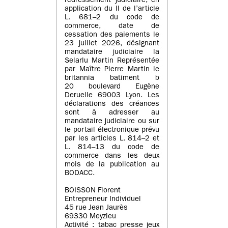
redressement judiciaire, en
application du II de l’article
L. 681–2 du code de
commerce, date de
cessation des paiements le
23 juillet 2026, désignant
mandataire judiciaire la
Selarlu Martin Représentée
par Maître Pierre Martin le
britannia batiment b
20 boulevard Eugène
Deruelle 69003 Lyon. Les
déclarations des créances
sont à adresser au
mandataire judiciaire ou sur
le portail électronique prévu
par les articles L. 814–2 et
L. 814–13 du code de
commerce dans les deux
mois de la publication au
BODACC.
BOISSON Florent
Entrepreneur Individuel
45 rue Jean Jaurès
69330 Meyzieu
Activité : tabac presse jeux