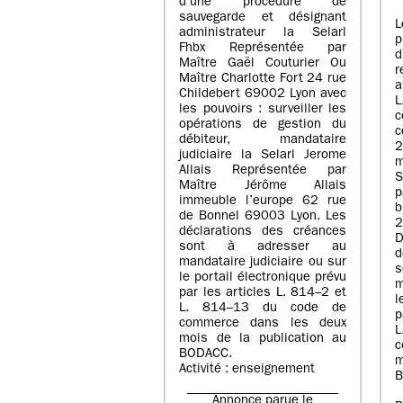
d’une procédure de
sauvegarde et désignant
L
administrateur la Selarl
p
Fhbx Représentée par
Maître Gaël Couturier Ou
r
Maître Charlotte Fort 24 rue
a
Childebert 69002 Lyon avec
les pouvoirs : surveiller les
opérations de gestion du
c
débiteur, mandataire
2
judiciaire la Selarl Jerome
m
Allais Représentée par
S
Maître Jérôme Allais
p
immeuble l’europe 62 rue
de Bonnel 69003 Lyon. Les
déclarations des créances
D
sont à adresser au
d
mandataire judiciaire ou sur
le portail électronique prévu
m
par les articles L. 814–2 et
l
L. 814–13 du code de
p
commerce dans les deux
mois de la publication au
c
BODACC.
m
Activité : enseignement
B
Annonce parue le