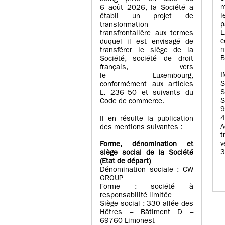
m
6 août 2026, la Société a
l
établi un projet de
p
transformation
transfrontalière aux termes
c
duquel il est envisagé de
m
transférer le siège de la
B
Société, société de droit
français, vers
I
le Luxembourg,
conformément aux articles
S
L. 236–50 et suivants du
S
Code de commerce.
9
4
Il en résulte la publication
A
des mentions suivantes :
t
Forme, dénomination et
3
siège social de la Société
(Etat
de départ
)
Dénomination sociale : CW
GROUP
Forme : société à
responsabilité limitée
Siège social : 330 allée des
Hêtres – Bâtiment D –
69760 Limonest