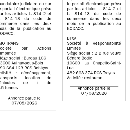
andataire judiciaire ou sur
le portail électronique prévu
e portail électronique prévu
par les articles L. 814–2 et
ar les articles L. 814–2 et
L. 814–13 du code de
L. 814–13 du code de
commerce dans les deux
ommerce dans les deux
mois de la publication au
ois de la publication au
BODACC.
ODACC.
BTXA
MO TRANS
Société à Responsabilité
Société par Actions
Limitée
implifiée
Siège social : 2 B rue Veuve
iège social : Bureau 106
Bénard Bodie
3600 Aulnay-sous-Bois
10600 La Chapelle-Saint-
90 684 123 RCS Bobigny
Luc
ctivité : déménagement,
482 663 374 RCS Troyes
ransports, location de
Activité : restaurant
véhicules de + de
.5 tonnes
Annonce parue le
07/08/2026
Annonce parue le
07/08/2026