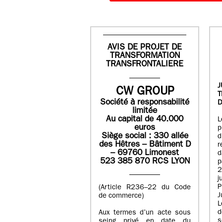
AVIS DE PROJET DE
TRANSFORMATION
TRANSFRONTALIERE
J
CW GROUP
Société à responsabilité
D
limitée
Au capital de 40.000
L
euros
p
Siège social : 330 allée
des Hêtres – Bâtiment D
r
– 69760 Limonest
d
523 385 870 RCS LYON
p
2
j
P
(Article R236–22 du Code
J
de commerce)
L
d
Aux termes d’un acte sous
seing privé en date du