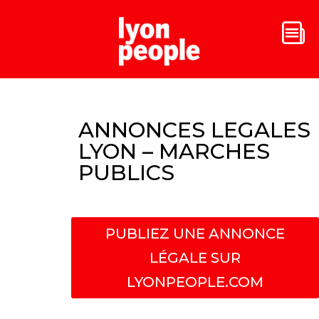
ANNONCES LEGALES
LYON – MARCHES
PUBLICS
PUBLIEZ UNE ANNONCE
LÉGALE SUR
LYONPEOPLE.COM