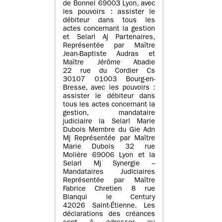
de Bonnel 69003 Lyon, avec
les pouvoirs : assister le
débiteur dans tous les
actes concernant la gestion
et Selarl Aj Partenaires,
Représentée par Maître
Jean-Baptiste Audras et
Maître Jérôme Abadie
22 rue du Cordier Cs
30107 01003 Bourg-en-
Bresse, avec les pouvoirs :
assister le débiteur dans
tous les actes concernant la
gestion, mandataire
judiciaire la Selarl Marie
Dubois Membre du Gie Adn
Mj Représentée par Maître
Marie Dubois 32 rue
Molière 69006 Lyon et la
Selarl Mj Synergie –
Mandataires Judiciaires
Représentée par Maître
Fabrice Chretien 8 rue
Blanqui le Century
42026 Saint-Étienne. Les
déclarations des créances