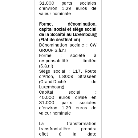
31.000 parts sociales
d’environ 1,29 euros de
valeur nominale
Forme, dénomination
,
capital social
et siège social
de la Société au Luxembourg
(Etat d
e destination
)
Dénomination sociale : CW
GROUP S.à.r.l
Forme : société à
responsabilité limitée
(S.à.r.l)
Siège social : 117, Route
d’Arlon, L-8009 Strassen
(Grand-Duché de
Luxembourg)
Capital social :
40.000 euros divisé en
31.000 parts sociales
d’environ 1,29 euros de
valeur nominale
La transformation
transfrontalière prendra
effet à la date