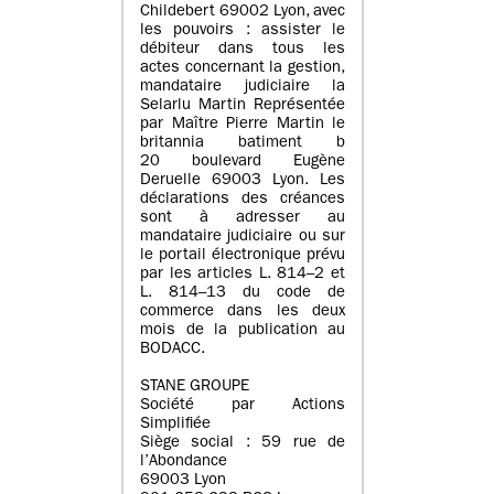
Childebert 69002 Lyon, avec
les pouvoirs : assister le
débiteur dans tous les
actes concernant la gestion,
mandataire judiciaire la
Selarlu Martin Représentée
par Maître Pierre Martin le
britannia batiment b
20 boulevard Eugène
Deruelle 69003 Lyon. Les
déclarations des créances
sont à adresser au
mandataire judiciaire ou sur
le portail électronique prévu
par les articles L. 814–2 et
L. 814–13 du code de
commerce dans les deux
mois de la publication au
BODACC.
STANE GROUPE
Société par Actions
Simplifiée
Siège social : 59 rue de
l’Abondance
69003 Lyon