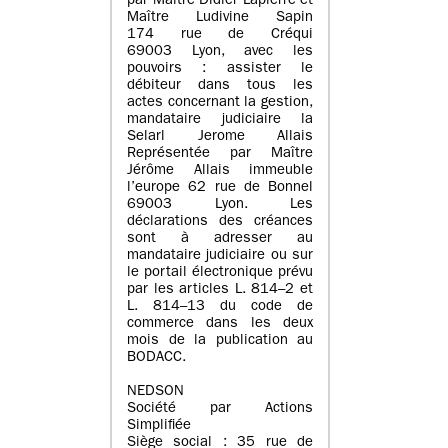
par Maître Didier Lapierre et
Maître Ludivine Sapin
174 rue de Créqui
69003 Lyon, avec les
pouvoirs : assister le
débiteur dans tous les
actes concernant la gestion,
mandataire judiciaire la
Selarl Jerome Allais
Représentée par Maître
Jérôme Allais immeuble
l’europe 62 rue de Bonnel
69003 Lyon. Les
déclarations des créances
sont à adresser au
mandataire judiciaire ou sur
le portail électronique prévu
par les articles L. 814–2 et
L. 814–13 du code de
commerce dans les deux
mois de la publication au
BODACC.
NEDSON
Société par Actions
Simplifiée
Siège social : 35 rue de