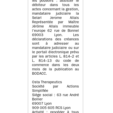
les pouvoirs : assister le
débiteur dans tous les
actes concernant la gestion,
mandataire judiciaire la
Selarl Jerome Allais
Représentée par Maître
Jérôme Allais immeuble
l’europe 62 rue de Bonnel
69003 Lyon. Les
déclarations des créances
sont à adresser au
mandataire judiciaire ou sur
le portail électronique prévu
par les articles L. 814–2 et
L. 814–13 du code de
commerce dans les deux
mois de la publication au
BODACC.
Osta Therapeutics
Société par Actions
Simplifiée
Siège social : 63 rue André
Bollier
69007 Lyon
909 005 605 RCS Lyon
Activité : procéder à tous