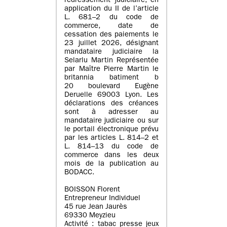
redressement judiciaire, en
application du II de l’article
L. 681–2 du code de
commerce, date de
cessation des paiements le
23 juillet 2026, désignant
mandataire judiciaire la
Selarlu Martin Représentée
par Maître Pierre Martin le
britannia batiment b
20 boulevard Eugène
Deruelle 69003 Lyon. Les
déclarations des créances
sont à adresser au
mandataire judiciaire ou sur
le portail électronique prévu
par les articles L. 814–2 et
L. 814–13 du code de
commerce dans les deux
mois de la publication au
BODACC.
BOISSON Florent
Entrepreneur Individuel
45 rue Jean Jaurès
69330 Meyzieu
Activité : tabac presse jeux