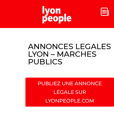
ANNONCES LEGALES
LYON – MARCHES
PUBLICS
PUBLIEZ UNE ANNONCE
LÉGALE SUR
LYONPEOPLE.COM