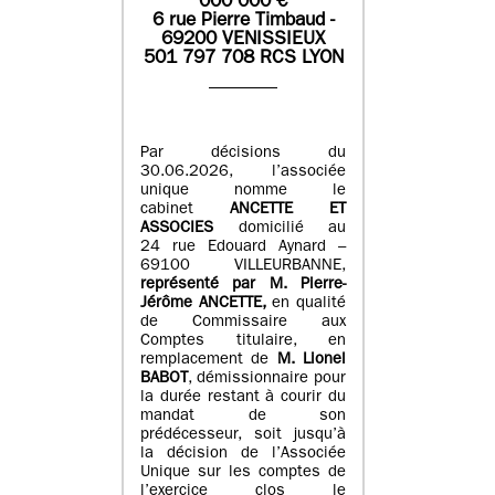
0
00 000
€
6 rue Pierre Timbaud -
69200 VENISSIEUX
501 797 708 RCS LYON
Par décisions du
30.06.2026, l’associée
unique nomme le
cabinet
ANCETTE ET
ASSOCIES
domicilié au
24 rue Edouard Aynard –
69100 VILLEURBANNE,
r
eprésenté par M
.
Pierre
-
Jérôme ANCETTE,
en qualité
de Commissaire aux
Comptes titulaire, en
remplacement de
M
.
Lionel
BABOT
, démissionnaire pour
la durée restant à courir du
mandat de son
prédécesseur, soit jusqu’à
la décision de l’Associée
Unique sur les comptes de
l’exercice clos le