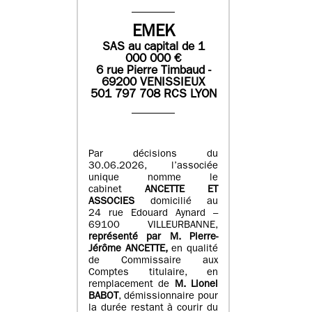
EMEK
SAS
au capital de
1
0
00 000
€
6 rue Pierre Timbaud -
69200 VENISSIEUX
501 797 708 RCS LYON
Par décisions du
30.06.2026, l’associée
unique nomme le
cabinet
ANCETTE ET
ASSOCIES
domicilié au
24 rue Edouard Aynard –
69100 VILLEURBANNE,
r
eprésenté par M
.
Pierre
-
Jérôme ANCETTE,
en qualité
de Commissaire aux
Comptes titulaire, en
remplacement de
M
.
Lionel
BABOT
, démissionnaire pour
la durée restant à courir du