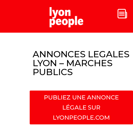
ANNONCES LEGALES
LYON – MARCHES
PUBLICS
PUBLIEZ UNE ANNONCE
LÉGALE SUR
LYONPEOPLE.COM