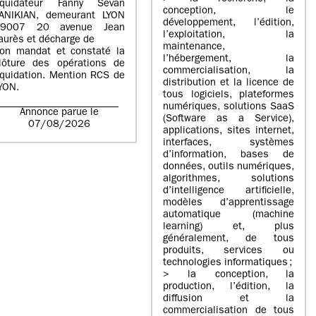
iquidateur Fanny Sevan
conception, le
ANIKIAN, demeurant LYON
développement, l’édition,
69007 20 avenue Jean
l’exploitation, la
aurès et décharge de
maintenance,
on mandat et constaté la
l’hébergement, la
lôture des opérations de
commercialisation, la
iquidation. Mention RCS de
distribution et la licence de
YON.
tous logiciels, plateformes
numériques, solutions SaaS
Annonce parue le
(Software as a Service),
07/08/2026
applications, sites internet,
interfaces, systèmes
d’information, bases de
données, outils numériques,
algorithmes, solutions
d’intelligence artificielle,
modèles d’apprentissage
automatique (machine
learning) et, plus
généralement, de tous
produits, services ou
technologies informatiques ;
> la conception, la
production, l’édition, la
diffusion et la
commercialisation de tous