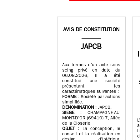
AVIS DE CONSTITUTION
JAPCB
Aux termes d’un acte sous
seing privé en date du
06.08.2026, il a été
constitué une société
présentant les
caractéristiques suivantes :
FORME
: Société par actions
simplifiée.
DENOMINATION
: JAPCB.
SIEGE
: CHAMPAGNE-AU-
MONT-D’OR (69410) 7, Allée
L
de la Closerie
a
OBJET
: La conception, le
l
conseil et la réalisation en
d
design d’intérieur,