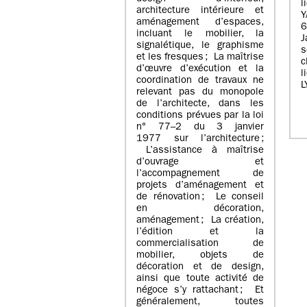
l
architecture intérieure et
Y
aménagement d’espaces,
incluant le mobilier, la
J
signalétique, le graphisme
s
et les fresques ; La maîtrise
c
d’œuvre d’exécution et la
l
coordination de travaux ne
L
relevant pas du monopole
de l’architecte, dans les
conditions prévues par la loi
n° 77–2 du 3 janvier
1977 sur l’architecture ;
L’assistance à maîtrise
d’ouvrage et
l’accompagnement de
projets d’aménagement et
de rénovation ; Le conseil
en décoration,
aménagement ; La création,
l’édition et la
commercialisation de
mobilier, objets de
décoration et de design,
ainsi que toute activité de
négoce s’y rattachant ; Et
généralement, toutes