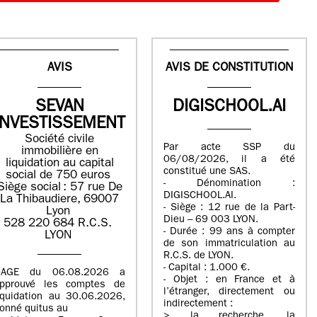
AVIS
AVIS DE CONSTITUTION
SEVAN
DIGISCHOOL.AI
INVESTISSEMENT
Société civile
Par acte SSP du
immobilière en
06/08/2026, il a été
liquidation ​au capital
constitué une SAS.
social de 750 euros​
- Dénomination :
Siège social : ​57 rue De
DIGISCHOOL.AI.
La Thibaudiere, 69007
- Siège : 12 rue de la Part-
Lyon​
Dieu – 69 003 LYON.
​​528 220 684​ R.C.S. ​
- Durée : 99 ans à compter
LYON​
de son immatriculation au
R.C.S. de LYON.
- Capital : 1.000 €.
’AGE du 06.08.2026 a
- Objet : en France et à
pprouvé les comptes de
l’étranger, directement ou
iquidation au 30.06.2026,
indirectement :
onné quitus au
> la recherche, la