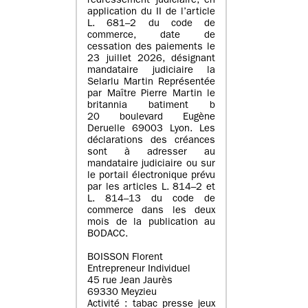
redressement judiciaire, en
application du II de l’article
L. 681–2 du code de
commerce, date de
cessation des paiements le
23 juillet 2026, désignant
mandataire judiciaire la
Selarlu Martin Représentée
par Maître Pierre Martin le
britannia batiment b
20 boulevard Eugène
Deruelle 69003 Lyon. Les
déclarations des créances
sont à adresser au
mandataire judiciaire ou sur
le portail électronique prévu
par les articles L. 814–2 et
L. 814–13 du code de
commerce dans les deux
mois de la publication au
BODACC.
BOISSON Florent
Entrepreneur Individuel
45 rue Jean Jaurès
69330 Meyzieu
Activité : tabac presse jeux