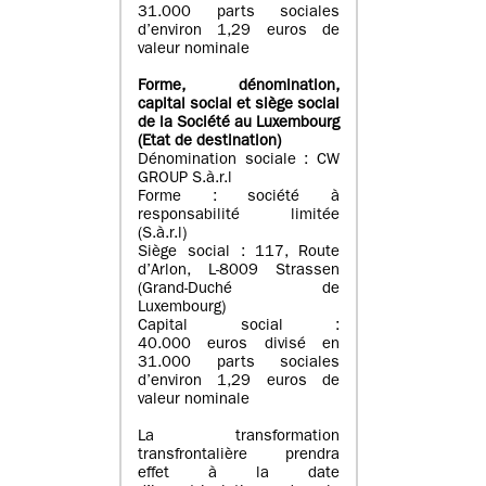
31.000 parts sociales
d’environ 1,29 euros de
valeur nominale
Forme, dénomination
,
capital social
et siège social
de la Société au Luxembourg
(Etat d
e destination
)
Dénomination sociale : CW
GROUP S.à.r.l
Forme : société à
responsabilité limitée
(S.à.r.l)
Siège social : 117, Route
d’Arlon, L-8009 Strassen
(Grand-Duché de
Luxembourg)
Capital social :
40.000 euros divisé en
31.000 parts sociales
d’environ 1,29 euros de
valeur nominale
La transformation
transfrontalière prendra
effet à la date