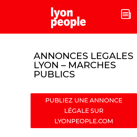
ANNONCES LEGALES
LYON – MARCHES
PUBLICS
PUBLIEZ UNE ANNONCE
LÉGALE SUR
LYONPEOPLE.COM