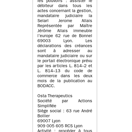
les pouvoirs : assister le
débiteur dans tous les
actes concernant la gestion,
mandataire judiciaire la
Selarl Jerome Allais
Représentée par Maître
Jérôme Allais immeuble
l’europe 62 rue de Bonnel
69003 Lyon. Les
déclarations des créances
sont à adresser au
mandataire judiciaire ou sur
le portail électronique prévu
par les articles L. 814–2 et
L. 814–13 du code de
commerce dans les deux
mois de la publication au
BODACC.
Osta Therapeutics
Société par Actions
Simplifiée
Siège social : 63 rue André
Bollier
69007 Lyon
909 005 605 RCS Lyon
Activité : procéder à tous