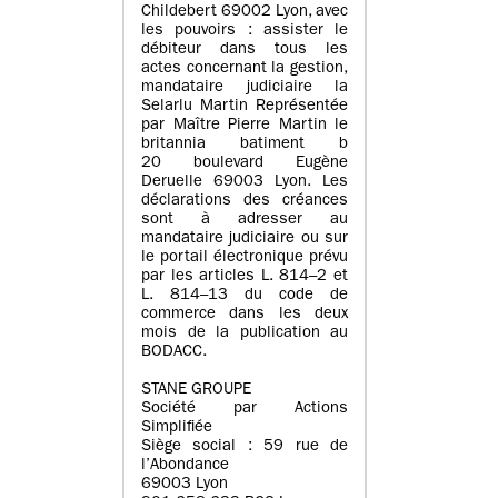
Childebert 69002 Lyon, avec
les pouvoirs : assister le
débiteur dans tous les
actes concernant la gestion,
mandataire judiciaire la
Selarlu Martin Représentée
par Maître Pierre Martin le
britannia batiment b
20 boulevard Eugène
Deruelle 69003 Lyon. Les
déclarations des créances
sont à adresser au
mandataire judiciaire ou sur
le portail électronique prévu
par les articles L. 814–2 et
L. 814–13 du code de
commerce dans les deux
mois de la publication au
BODACC.
STANE GROUPE
Société par Actions
Simplifiée
Siège social : 59 rue de
l’Abondance
69003 Lyon