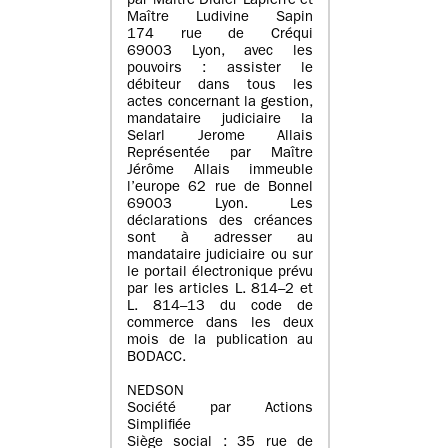
par Maître Didier Lapierre et
Maître Ludivine Sapin
174 rue de Créqui
69003 Lyon, avec les
pouvoirs : assister le
débiteur dans tous les
actes concernant la gestion,
mandataire judiciaire la
Selarl Jerome Allais
Représentée par Maître
Jérôme Allais immeuble
l’europe 62 rue de Bonnel
69003 Lyon. Les
déclarations des créances
sont à adresser au
mandataire judiciaire ou sur
le portail électronique prévu
par les articles L. 814–2 et
L. 814–13 du code de
commerce dans les deux
mois de la publication au
BODACC.
NEDSON
Société par Actions
Simplifiée
Siège social : 35 rue de