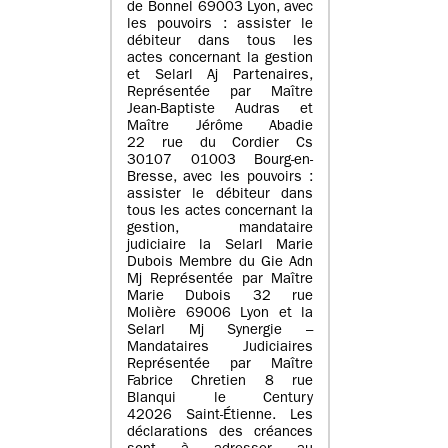
de Bonnel 69003 Lyon, avec
les pouvoirs : assister le
débiteur dans tous les
actes concernant la gestion
et Selarl Aj Partenaires,
Représentée par Maître
Jean-Baptiste Audras et
Maître Jérôme Abadie
22 rue du Cordier Cs
30107 01003 Bourg-en-
Bresse, avec les pouvoirs :
assister le débiteur dans
tous les actes concernant la
gestion, mandataire
judiciaire la Selarl Marie
Dubois Membre du Gie Adn
Mj Représentée par Maître
Marie Dubois 32 rue
Molière 69006 Lyon et la
Selarl Mj Synergie –
Mandataires Judiciaires
Représentée par Maître
Fabrice Chretien 8 rue
Blanqui le Century
42026 Saint-Étienne. Les
déclarations des créances