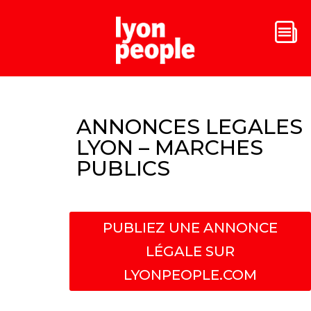
ANNONCES LEGALES
LYON – MARCHES
PUBLICS
PUBLIEZ UNE ANNONCE
LÉGALE SUR
LYONPEOPLE.COM