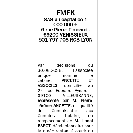
EMEK
SAS
au capital de
1
0
00 000
€
6 rue Pierre Timbaud -
69200 VENISSIEUX
501 797 708 RCS LYON
Par décisions du
30.06.2026, l’associée
unique nomme le
cabinet
ANCETTE ET
ASSOCIES
domicilié au
24 rue Edouard Aynard –
69100 VILLEURBANNE,
r
eprésenté par M
.
Pierre
-
Jérôme ANCETTE,
en qualité
de Commissaire aux
Comptes titulaire, en
remplacement de
M
.
Lionel
BABOT
, démissionnaire pour
la durée restant à courir du