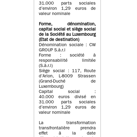
31.000 parts sociales
d’environ 1,29 euros de
valeur nominale
Forme, dénomination
,
capital social
et siège social
de la Société au Luxembourg
(Etat d
e destination
)
Dénomination sociale : CW
GROUP S.à.r.l
Forme : société à
responsabilité limitée
(S.à.r.l)
Siège social : 117, Route
d’Arlon, L-8009 Strassen
(Grand-Duché de
Luxembourg)
Capital social :
40.000 euros divisé en
31.000 parts sociales
d’environ 1,29 euros de
valeur nominale
La transformation
transfrontalière prendra
effet à la date