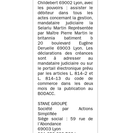
Childebert 69002 Lyon, avec
les pouvoirs : assister le
débiteur dans tous les
actes concernant la gestion,
mandataire judiciaire la
Selarlu Martin Représentée
par Maître Pierre Martin le
britannia batiment b
20 boulevard Eugène
Deruelle 69003 Lyon. Les
déclarations des créances
sont à adresser au
mandataire judiciaire ou sur
le portail électronique prévu
par les articles L. 814–2 et
L. 814–13 du code de
commerce dans les deux
mois de la publication au
BODACC.
STANE GROUPE
Société par Actions
Simplifiée
Siège social : 59 rue de
l’Abondance
69003 Lyon