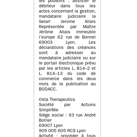
les pouvoirs : assister le
débiteur dans tous les
actes concernant la gestion,
mandataire judiciaire la
Selarl Jerome Allais
Représentée par Maître
Jérôme Allais immeuble
l’europe 62 rue de Bonnel
69003 Lyon. Les
déclarations des créances
sont à adresser au
mandataire judiciaire ou sur
le portail électronique prévu
par les articles L. 814–2 et
L. 814–13 du code de
commerce dans les deux
mois de la publication au
BODACC.
Osta Therapeutics
Société par Actions
Simplifiée
Siège social : 63 rue André
Bollier
69007 Lyon
909 005 605 RCS Lyon
Activité : procéder à tous