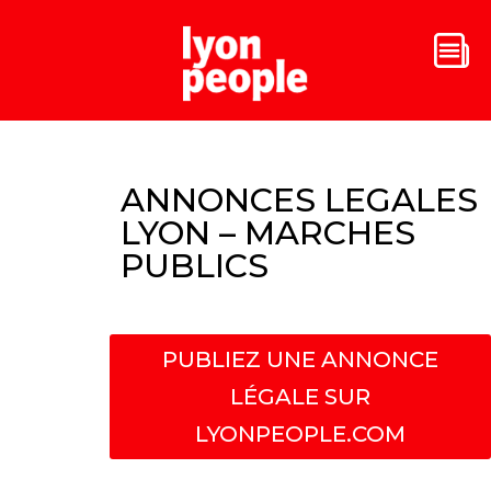
ANNONCES LEGALES
LYON – MARCHES
PUBLICS
PUBLIEZ UNE ANNONCE
LÉGALE SUR
LYONPEOPLE.COM