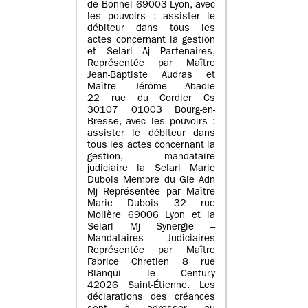
de Bonnel 69003 Lyon, avec
les pouvoirs : assister le
débiteur dans tous les
actes concernant la gestion
et Selarl Aj Partenaires,
Représentée par Maître
Jean-Baptiste Audras et
Maître Jérôme Abadie
22 rue du Cordier Cs
30107 01003 Bourg-en-
Bresse, avec les pouvoirs :
assister le débiteur dans
tous les actes concernant la
gestion, mandataire
judiciaire la Selarl Marie
Dubois Membre du Gie Adn
Mj Représentée par Maître
Marie Dubois 32 rue
Molière 69006 Lyon et la
Selarl Mj Synergie –
Mandataires Judiciaires
Représentée par Maître
Fabrice Chretien 8 rue
Blanqui le Century
42026 Saint-Étienne. Les
déclarations des créances