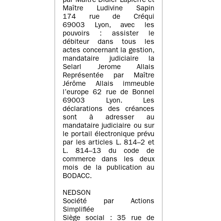
par Maître Didier Lapierre et
Maître Ludivine Sapin
174 rue de Créqui
69003 Lyon, avec les
pouvoirs : assister le
débiteur dans tous les
actes concernant la gestion,
mandataire judiciaire la
Selarl Jerome Allais
Représentée par Maître
Jérôme Allais immeuble
l’europe 62 rue de Bonnel
69003 Lyon. Les
déclarations des créances
sont à adresser au
mandataire judiciaire ou sur
le portail électronique prévu
par les articles L. 814–2 et
L. 814–13 du code de
commerce dans les deux
mois de la publication au
BODACC.
NEDSON
Société par Actions
Simplifiée
Siège social : 35 rue de