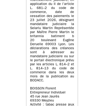
redressement judiciaire, en
application du II de l’article
L. 681–2 du code de
commerce, date de
cessation des paiements le
23 juillet 2026, désignant
mandataire judiciaire la
Selarlu Martin Représentée
par Maître Pierre Martin le
britannia batiment b
20 boulevard Eugène
Deruelle 69003 Lyon. Les
déclarations des créances
sont à adresser au
mandataire judiciaire ou sur
le portail électronique prévu
par les articles L. 814–2 et
L. 814–13 du code de
commerce dans les deux
mois de la publication au
BODACC.
BOISSON Florent
Entrepreneur Individuel
45 rue Jean Jaurès
69330 Meyzieu
Activité : tabac presse jeux