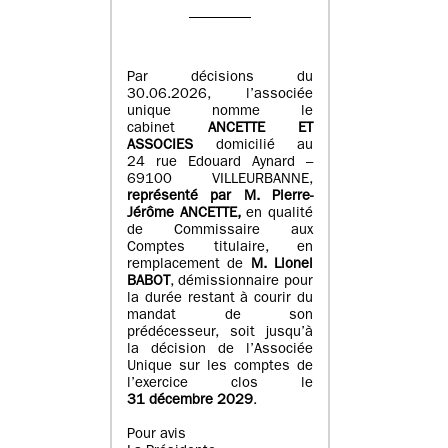
Par décisions du
30.06.2026, l’associée
unique nomme le
cabinet
ANCETTE ET
ASSOCIES
domicilié au
24 rue Edouard Aynard –
69100 VILLEURBANNE,
r
eprésenté par M
.
Pierre
-
Jérôme ANCETTE,
en qualité
de Commissaire aux
Comptes titulaire, en
remplacement de
M
.
Lionel
BABOT
, démissionnaire pour
la durée restant à courir du
mandat de son
prédécesseur, soit jusqu’à
la décision de l’Associée
Unique sur les comptes de
l’exercice clos le
31 décembre 2029
.
Pour avis