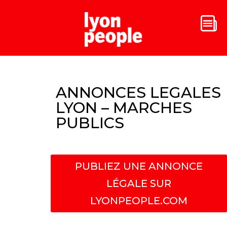
ANNONCES LEGALES
LYON – MARCHES
PUBLICS
PUBLIEZ UNE ANNONCE
LÉGALE SUR
LYONPEOPLE.COM