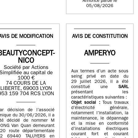
Annonce parue le
05/08/2026
AVIS DE MODIFICATION
AVIS DE CONSTITUTION
BEAUTYCONCEPT-
AMPERYO
NICO
Société par Actions
Aux termes d’un acte sous
Simplifiée au capital de
seing privé en date du
1000 €
29 juillet 2026, il a été
74 COURS DE LA
constitué
une
SARL
LIBERTE, 69003 LYON
présentant les
953 159 704 RCS LYON
caractéristiques suivantes :
Objet social :
Tous travaux
d’électricité générale,
ar décision de l’associé
notamment l’installation, la
nique du 30/06/2026, il a
maintenance, le dépannage
té décidé de nommer M
et la mise en conformité
ONG Van Quan demeurant
d’installations électriques
20 route départementale
courant fort et courant
42 69440 TALUYERS en