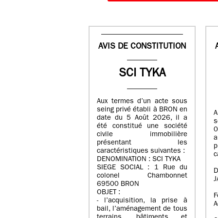
AVIS DE CONSTITUTION
SCI TYKA
Aux termes d’un acte sous
seing privé établi à BRON en
A
date du 5 Août 2026, il a
s
été constitué une société
0
civile immobilière
a
présentant les
caractéristiques suivantes :
c
DENOMINATION : SCI TYKA
SIEGE SOCIAL : 1 Rue du
D
colonel Chambonnet
J
69500 BRON
OBJET :
F
- l’acquisition, la prise à
A
bail, l’aménagement de tous
terrains, bâtiments et