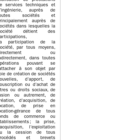
éalisation de prestations
e services techniques et
’ingénierie, auprès de
toutes sociétés et
rincipalement auprès de
ociétés dans lesquelles la
Société détient des
articipations,
a participation de la
ociété, par tous moyens,
directement ou
ndirectement, dans toutes
pérations pouvant se
attacher à son objet par
oie de création de sociétés
ouvelles, d’apport, de
ouscription ou d’achat de
itres ou droits sociaux, de
usion ou autrement, de
réation, d’acquisition, de
ocation, de prise en
ocation-gérance de tous
fonds de commerce ou
tablissements ; la prise,
’acquisition, l’exploitation
u la cession de tous
procédés et brevets