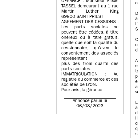
GERANCE : Monsieur Alexis
c
TASSEL demeurant au 1 rue
Martin Luther King
D
69800 SAINT PRIEST
à
AGREMENT DES CESSIONS :
l
Les parts sociales ne
S
peuvent être cédées, à titre
onéreux ou à titre gratuit,
C
quelle que soit la qualité du
c
cessionnaire, qu’avec le
d
consentement des associés
représentant
A
plus des trois quarts des
e
parts sociales.
t
IMMATRICULATION : Au
p
registre du commerce et des
e
sociétés de LYON.
a
Pour avis, la gérance
v
Annonce parue le
E
06/08/2026
à
d
l
d
q
s