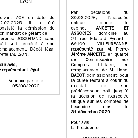
LYON
Par décisions du
uivant AGE en date du
30.06.2026, l’associée
02.02.2025 il a été
unique nomme le
onstaté la démission de
cabinet
ANCETTE ET
on mandat de gérant de
ASSOCIES
domicilié au
lorence JOSSERAND sans
24 rue Edouard Aynard –
u’il soit procédé à son
69100 VILLEURBANNE,
emplacement. Dépôt légal
r
eprésenté par M
.
Pierre
-
reffe TAE LYON.
Jérôme ANCETTE,
en qualité
de Commissaire aux
our avis,
Comptes titulaire, en
e représentant légal.
remplacement de
M
.
Lionel
BABOT
, démissionnaire pour
la durée restant à courir du
Annonce parue le
mandat de son
05/08/2026
prédécesseur, soit jusqu’à
la décision de l’Associée
Unique sur les comptes de
l’exercice clos le
31 décembre 2029
.
Pour avis
La Présidente