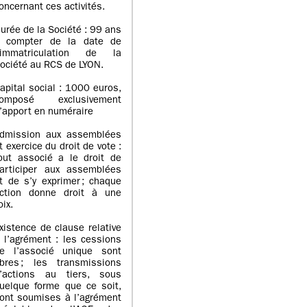
oncernant ces activités.
urée de la Société : 99 ans
 compter de la date de
’immatriculation de la
ociété au RCS de LYON.
apital social : 1000 euros,
omposé exclusivement
’apport en numéraire
dmission aux assemblées
t exercice du droit de vote :
out associé a le droit de
articiper aux assemblées
t de s’y exprimer ; chaque
ction donne droit à une
oix.
xistence de clause relative
 l’agrément : les cessions
e l’associé unique sont
ibres ; les transmissions
’actions au tiers, sous
uelque forme que ce soit,
ont soumises à l’agrément