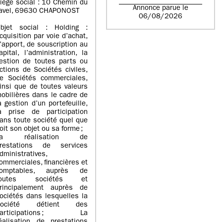
iège social : 10 Chemin du
Annonce parue le
avel, 69630 CHAPONOST
06/08/2026
bjet social : Holding :
cquisition par voie d’achat,
’apport, de souscription au
apital, l’administration, la
estion de toutes parts ou
ctions de Sociétés civiles,
e Sociétés commerciales,
insi que de toutes valeurs
obilières dans le cadre de
a gestion d’un portefeuille,
a prise de participation
ans toute société quel que
oit son objet ou sa forme ;
La réalisation de
restations de services
dministratives,
ommerciales, financières et
omptables, auprès de
toutes sociétés et
rincipalement auprès de
ociétés dans lesquelles la
Société détient des
participations ; La