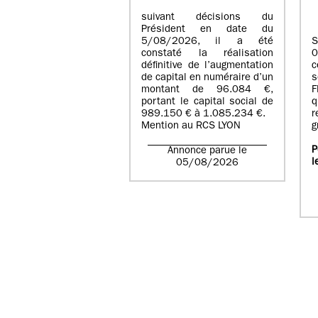
suivant décisions du
Président en date du
5/08/2026, il a été
S
constaté la réalisation
définitive de l’augmentation
c
de capital en numéraire d’un
s
montant de 96.084 €,
F
portant le capital social de
q
989.150 € à 1.085.234 €.
r
Mention au RCS LYON
g
P
Annonce parue le
l
05/08/2026