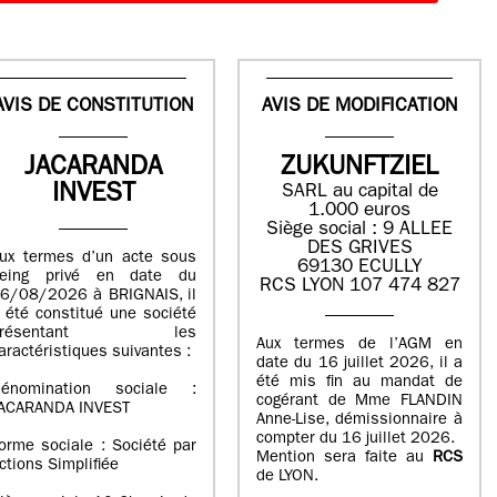
AVIS DE CONSTITUTION
AVIS DE MODIFICATION
JACARANDA
ZUKUNFTZIEL
INVEST
SARL au capital de
1.000 euros
Siège social : 9 ALLEE
DES GRIVES
ux termes d’un acte sous
69130 ECULLY
eing privé en date du
RCS LYON 107 474 827
6/08/2026 à BRIGNAIS, il
 été constitué une société
présentant les
Aux termes de l’AGM en
aractéristiques suivantes :
date du 16 juillet 2026, il a
été mis fin au mandat de
énomination sociale :
cogérant de Mme FLANDIN
ACARANDA INVEST
Anne-Lise, démissionnaire à
compter du 16 juillet 2026.
orme sociale : Société par
Mention sera faite au
RCS
ctions Simplifiée
de LYON.