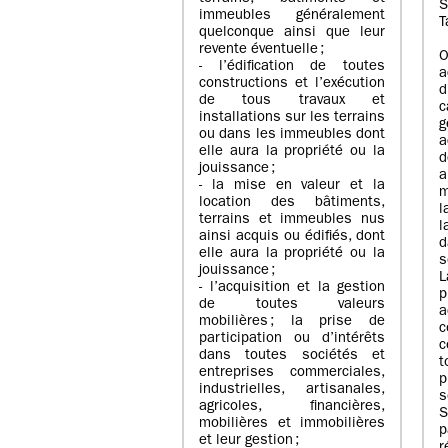
S
immeubles généralement
T
quelconque ainsi que leur
revente éventuelle ;
O
- l’édification de toutes
a
constructions et l’exécution
d
de tous travaux et
c
installations sur les terrains
g
ou dans les immeubles dont
a
elle aura la propriété ou la
d
jouissance ;
a
- la mise en valeur et la
m
location des bâtiments,
l
terrains et immeubles nus
l
ainsi acquis ou édifiés, dont
d
elle aura la propriété ou la
s
jouissance ;
- l’acquisition et la gestion
p
de toutes valeurs
a
mobilières ; la prise de
c
participation ou d’intérêts
c
dans toutes sociétés et
entreprises commerciales,
p
industrielles, artisanales,
s
agricoles, financières,
mobilières et immobilières
et leur gestion ;