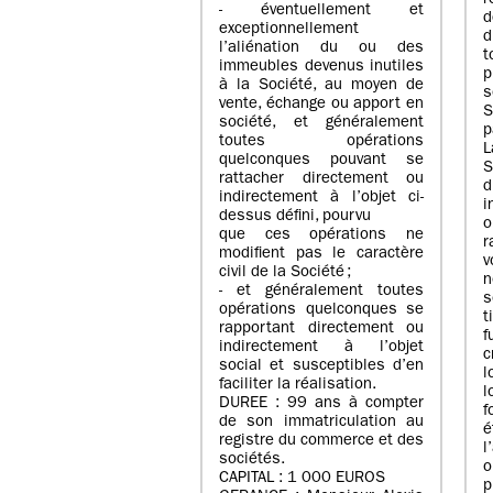
r
- éventuellement et
d
exceptionnellement
d
l’aliénation du ou des
immeubles devenus inutiles
p
à la Société, au moyen de
s
vente, échange ou apport en
société, et généralement
p
toutes opérations
L
quelconques pouvant se
S
rattacher directement ou
indirectement à l’objet ci-
i
dessus défini, pourvu
o
que ces opérations ne
r
modifient pas le caractère
v
civil de la Société ;
n
- et généralement toutes
s
opérations quelconques se
t
rapportant directement ou
f
indirectement à l’objet
c
social et susceptibles d’en
l
faciliter la réalisation.
l
DUREE : 99 ans à compter
de son immatriculation au
é
registre du commerce et des
l
sociétés.
o
CAPITAL : 1 000 EUROS