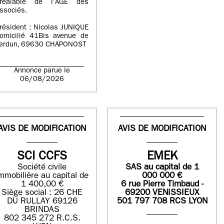
réalable de l’AGE des
ssociés.
résident : Nicolas JUNIQUE
omicilié 41Bis avenue de
erdun, 69630 CHAPONOST
Annonce parue le
06/08/2026
AVIS DE MODIFICATION
AVIS DE MODIFICATION
SCI CCFS
EMEK
Société civile
SAS
au capital de
1
mmobilière au capital de
0
00 000
€
1 400,00 €
6 rue Pierre Timbaud -
Siège social : 26 CHE
69200 VENISSIEUX
DU RULLAY 69126
501 797 708 RCS LYON
BRINDAS
802 345 272 R.C.S.