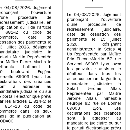
e 04/08/2026. Jugement
rononçant l’ouverture
Le 04/08/2026. Jugement
d’une procédure de
prononçant l’ouverture
edressement judiciaire, en
d’une procédure de
pplication du II de l’article
redressement judiciaire,
L. 681–2 du code de
date de cessation des
commerce, date de
paiements le 15 juillet
essation des paiements le
2026, désignant
3 juillet 2026, désignant
administrateur la Selas Aj
andataire judiciaire la
Up Représentée par Maître
elarlu Martin Représentée
Eric Etienne-Martin 57 rue
ar Maître Pierre Martin le
Servient 69003 Lyon, avec
britannia batiment b
les pouvoirs : assister le
20 boulevard Eugène
débiteur dans tous les
eruelle 69003 Lyon. Les
actes concernant la gestion,
éclarations des créances
mandataire judiciaire la
sont à adresser au
Selarl Jerome Allais
andataire judiciaire ou sur
Représentée par Maître
e portail électronique prévu
Jérôme Allais immeuble
ar les articles L. 814–2 et
l’europe 62 rue de Bonnel
L. 814–13 du code de
69003 Lyon. Les
ommerce dans les deux
déclarations des créances
ois de la publication au
sont à adresser au
ODACC.
mandataire judiciaire ou sur
le portail électronique prévu