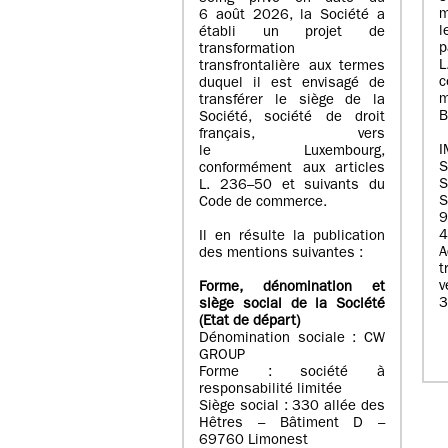
m
6 août 2026, la Société a
l
établi un projet de
p
transformation
transfrontalière aux termes
c
duquel il est envisagé de
m
transférer le siège de la
B
Société, société de droit
français, vers
I
le Luxembourg,
conformément aux articles
S
L. 236–50 et suivants du
S
Code de commerce.
9
4
Il en résulte la publication
A
des mentions suivantes :
t
Forme, dénomination et
3
siège social de la Société
(Etat
de départ
)
Dénomination sociale : CW
GROUP
Forme : société à
responsabilité limitée
Siège social : 330 allée des
Hêtres – Bâtiment D –
69760 Limonest