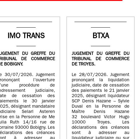
IMO TRANS
BTXA
UGEMENT DU GREFFE DU
JUGEMENT DU GREFFE DU
TRIBUNAL DE COMMERCE
TRIBUNAL DE COMMERCE
E BOBIGNY.
DE TROYES.
e 30/07/2026. Jugement
Le 28/07/2026. Jugement
rononçant l’ouverture
prononçant la liquidation
d’une procédure de
judiciaire, date de cessation
edressement judiciaire,
des paiements le 21 janvier
ate de cessation des
2025, désignant liquidateur
aiements le 30 janvier
SCP Denis Hazane – Sylvie
025, désignant mandataire
Duval en la Personne de
udiciaire Selarl Asteren
Maître Denis Hazane
rise en la Personne de Me
32 boulevard Victor Hugo
ulia Ruth 14/16 rue de
10000 Troyes. Les
orraine 93000 Bobigny. Les
déclarations des créances
éclarations des créances
sont à adresser au
sont à adresser au
liquidateur judiciaire ou sur