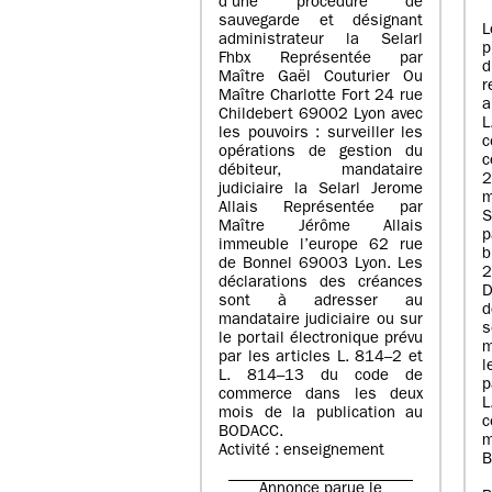
d’une procédure de
sauvegarde et désignant
L
administrateur la Selarl
p
Fhbx Représentée par
Maître Gaël Couturier Ou
r
Maître Charlotte Fort 24 rue
a
Childebert 69002 Lyon avec
les pouvoirs : surveiller les
opérations de gestion du
c
débiteur, mandataire
2
judiciaire la Selarl Jerome
m
Allais Représentée par
S
Maître Jérôme Allais
p
immeuble l’europe 62 rue
de Bonnel 69003 Lyon. Les
déclarations des créances
D
sont à adresser au
d
mandataire judiciaire ou sur
le portail électronique prévu
m
par les articles L. 814–2 et
l
L. 814–13 du code de
p
commerce dans les deux
mois de la publication au
c
BODACC.
m
Activité : enseignement
B
Annonce parue le