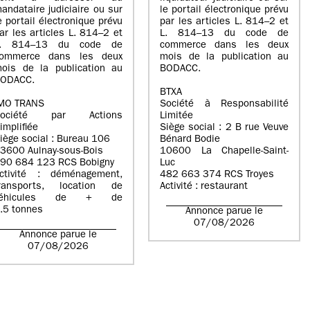
andataire judiciaire ou sur
le portail électronique prévu
e portail électronique prévu
par les articles L. 814–2 et
ar les articles L. 814–2 et
L. 814–13 du code de
L. 814–13 du code de
commerce dans les deux
ommerce dans les deux
mois de la publication au
ois de la publication au
BODACC.
ODACC.
BTXA
MO TRANS
Société à Responsabilité
Société par Actions
Limitée
implifiée
Siège social : 2 B rue Veuve
iège social : Bureau 106
Bénard Bodie
3600 Aulnay-sous-Bois
10600 La Chapelle-Saint-
90 684 123 RCS Bobigny
Luc
ctivité : déménagement,
482 663 374 RCS Troyes
ransports, location de
Activité : restaurant
véhicules de + de
.5 tonnes
Annonce parue le
07/08/2026
Annonce parue le
07/08/2026