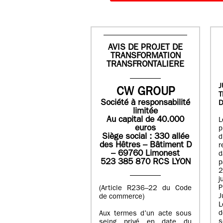
AVIS DE PROJET DE
TRANSFORMATION
TRANSFRONTALIERE
J
CW GROUP
Société à responsabilité
D
limitée
Au capital de 40.000
L
euros
p
Siège social : 330 allée
des Hêtres – Bâtiment D
r
– 69760 Limonest
d
523 385 870 RCS LYON
p
2
j
P
(Article R236–22 du Code
J
de commerce)
L
d
Aux termes d’un acte sous
seing privé en date du