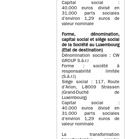
Capital social :
40.000 euros divisé en
31.000 parts sociales
d’environ 1,29 euros de
valeur nominale
Forme, dénomination
,
capital social
et siège social
de la Société au Luxembourg
(Etat d
e destination
)
Dénomination sociale : CW
GROUP S.à.r.l
Forme : société à
responsabilité limitée
(S.à.r.l)
Siège social : 117, Route
d’Arlon, L-8009 Strassen
(Grand-Duché de
Luxembourg)
Capital social :
40.000 euros divisé en
31.000 parts sociales
d’environ 1,29 euros de
valeur nominale
La transformation