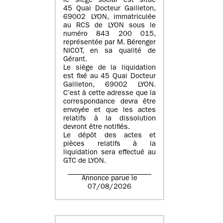
le siège social est situé
45 Quai Docteur Gailleton,
69002 LYON
, immatriculée
au
RCS de LYON sous le
numéro 843 200 015
,
représentée par
M. Bérenger
NICOT
, en sa qualité de
Gérant.
Le siège de la liquidation
est fixé au
45 Quai Docteur
Gailleton, 69002 LYON
.
C’est à cette adresse que la
correspondance devra être
envoyée et que les actes
relatifs à la dissolution
devront être notifiés.
Le dépôt des actes et
pièces relatifs à la
liquidation sera effectué au
GTC de
LYON
.
Annonce parue le
07/08/2026