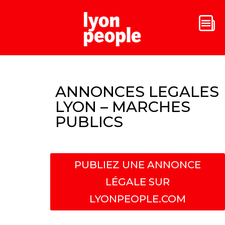
ANNONCES LEGALES
LYON – MARCHES
PUBLICS
PUBLIEZ UNE ANNONCE
LÉGALE SUR
LYONPEOPLE.COM