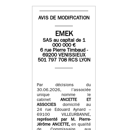
AVIS DE MODIFICATION
EMEK
SAS
au capital de
1
0
00 000
€
6 rue Pierre Timbaud -
69200 VENISSIEUX
501 797 708 RCS LYON
Par décisions du
30.06.2026, l’associée
unique nomme le
cabinet
ANCETTE ET
ASSOCIES
domicilié au
24 rue Edouard Aynard –
69100 VILLEURBANNE,
r
eprésenté par M
.
Pierre
-
Jérôme ANCETTE,
en qualité
de Commissaire aux