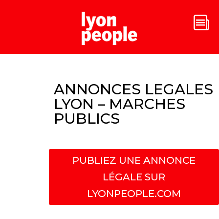
ANNONCES LEGALES
LYON – MARCHES
PUBLICS
PUBLIEZ UNE ANNONCE
LÉGALE SUR
LYONPEOPLE.COM