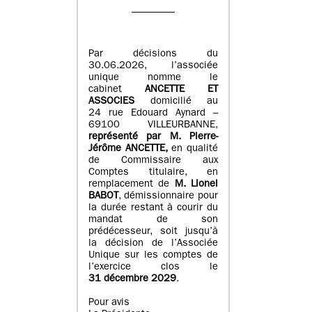
Par décisions du
30.06.2026, l’associée
unique nomme le
cabinet
ANCETTE ET
ASSOCIES
domicilié au
24 rue Edouard Aynard –
69100 VILLEURBANNE,
r
eprésenté par M
.
Pierre
-
Jérôme ANCETTE,
en qualité
de Commissaire aux
Comptes titulaire, en
remplacement de
M
.
Lionel
BABOT
, démissionnaire pour
la durée restant à courir du
mandat de son
prédécesseur, soit jusqu’à
la décision de l’Associée
Unique sur les comptes de
l’exercice clos le
31 décembre 2029
.
Pour avis