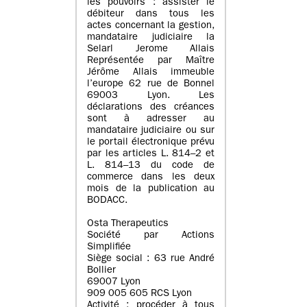
les pouvoirs : assister le
débiteur dans tous les
actes concernant la gestion,
mandataire judiciaire la
Selarl Jerome Allais
Représentée par Maître
Jérôme Allais immeuble
l’europe 62 rue de Bonnel
69003 Lyon. Les
déclarations des créances
sont à adresser au
mandataire judiciaire ou sur
le portail électronique prévu
par les articles L. 814–2 et
L. 814–13 du code de
commerce dans les deux
mois de la publication au
BODACC.
Osta Therapeutics
Société par Actions
Simplifiée
Siège social : 63 rue André
Bollier
69007 Lyon
909 005 605 RCS Lyon
Activité : procéder à tous