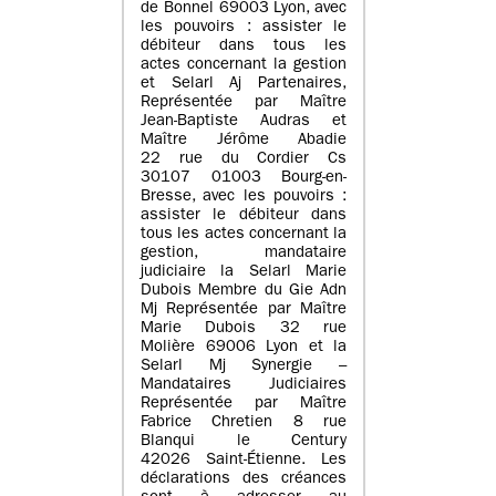
de Bonnel 69003 Lyon, avec
les pouvoirs : assister le
débiteur dans tous les
actes concernant la gestion
et Selarl Aj Partenaires,
Représentée par Maître
Jean-Baptiste Audras et
Maître Jérôme Abadie
22 rue du Cordier Cs
30107 01003 Bourg-en-
Bresse, avec les pouvoirs :
assister le débiteur dans
tous les actes concernant la
gestion, mandataire
judiciaire la Selarl Marie
Dubois Membre du Gie Adn
Mj Représentée par Maître
Marie Dubois 32 rue
Molière 69006 Lyon et la
Selarl Mj Synergie –
Mandataires Judiciaires
Représentée par Maître
Fabrice Chretien 8 rue
Blanqui le Century
42026 Saint-Étienne. Les
déclarations des créances