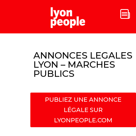
ANNONCES LEGALES
LYON – MARCHES
PUBLICS
PUBLIEZ UNE ANNONCE
LÉGALE SUR
LYONPEOPLE.COM