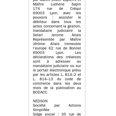
par Maître Didier Lapierre et
Maître Ludivine Sapin
174 rue de Créqui
69003 Lyon, avec les
pouvoirs : assister le
débiteur dans tous les
actes concernant la gestion,
mandataire judiciaire la
Selarl Jerome Allais
Représentée par Maître
Jérôme Allais immeuble
l’europe 62 rue de Bonnel
69003 Lyon. Les
déclarations des créances
sont à adresser au
mandataire judiciaire ou sur
le portail électronique prévu
par les articles L. 814–2 et
L. 814–13 du code de
commerce dans les deux
mois de la publication au
BODACC.
NEDSON
Société par Actions
Simplifiée
Siège social : 35 rue de