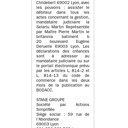
Childebert 69002 Lyon, avec
les pouvoirs : assister le
débiteur dans tous les
actes concernant la gestion,
mandataire judiciaire la
Selarlu Martin Représentée
par Maître Pierre Martin le
britannia batiment b
20 boulevard Eugène
Deruelle 69003 Lyon. Les
déclarations des créances
sont à adresser au
mandataire judiciaire ou sur
le portail électronique prévu
par les articles L. 814–2 et
L. 814–13 du code de
commerce dans les deux
mois de la publication au
BODACC.
STANE GROUPE
Société par Actions
Simplifiée
Siège social : 59 rue de
l’Abondance
69003 Lyon