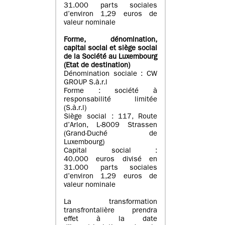
31.000 parts sociales
d’environ 1,29 euros de
valeur nominale
Forme, dénomination
,
capital social
et siège social
de la Société au Luxembourg
(Etat d
e destination
)
Dénomination sociale : CW
GROUP S.à.r.l
Forme : société à
responsabilité limitée
(S.à.r.l)
Siège social : 117, Route
d’Arlon, L-8009 Strassen
(Grand-Duché de
Luxembourg)
Capital social :
40.000 euros divisé en
31.000 parts sociales
d’environ 1,29 euros de
valeur nominale
La transformation
transfrontalière prendra
effet à la date