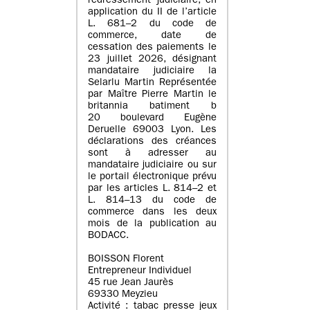
redressement judiciaire, en
application du II de l’article
L. 681–2 du code de
commerce, date de
cessation des paiements le
23 juillet 2026, désignant
mandataire judiciaire la
Selarlu Martin Représentée
par Maître Pierre Martin le
britannia batiment b
20 boulevard Eugène
Deruelle 69003 Lyon. Les
déclarations des créances
sont à adresser au
mandataire judiciaire ou sur
le portail électronique prévu
par les articles L. 814–2 et
L. 814–13 du code de
commerce dans les deux
mois de la publication au
BODACC.
BOISSON Florent
Entrepreneur Individuel
45 rue Jean Jaurès
69330 Meyzieu
Activité : tabac presse jeux