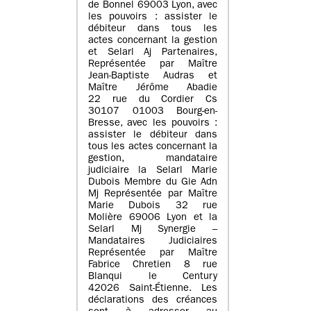
de Bonnel 69003 Lyon, avec
les pouvoirs : assister le
débiteur dans tous les
actes concernant la gestion
et Selarl Aj Partenaires,
Représentée par Maître
Jean-Baptiste Audras et
Maître Jérôme Abadie
22 rue du Cordier Cs
30107 01003 Bourg-en-
Bresse, avec les pouvoirs :
assister le débiteur dans
tous les actes concernant la
gestion, mandataire
judiciaire la Selarl Marie
Dubois Membre du Gie Adn
Mj Représentée par Maître
Marie Dubois 32 rue
Molière 69006 Lyon et la
Selarl Mj Synergie –
Mandataires Judiciaires
Représentée par Maître
Fabrice Chretien 8 rue
Blanqui le Century
42026 Saint-Étienne. Les
déclarations des créances