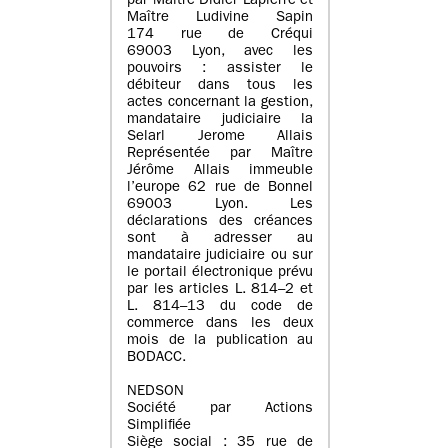
par Maître Didier Lapierre et
Maître Ludivine Sapin
174 rue de Créqui
69003 Lyon, avec les
pouvoirs : assister le
débiteur dans tous les
actes concernant la gestion,
mandataire judiciaire la
Selarl Jerome Allais
Représentée par Maître
Jérôme Allais immeuble
l’europe 62 rue de Bonnel
69003 Lyon. Les
déclarations des créances
sont à adresser au
mandataire judiciaire ou sur
le portail électronique prévu
par les articles L. 814–2 et
L. 814–13 du code de
commerce dans les deux
mois de la publication au
BODACC.
NEDSON
Société par Actions
Simplifiée
Siège social : 35 rue de