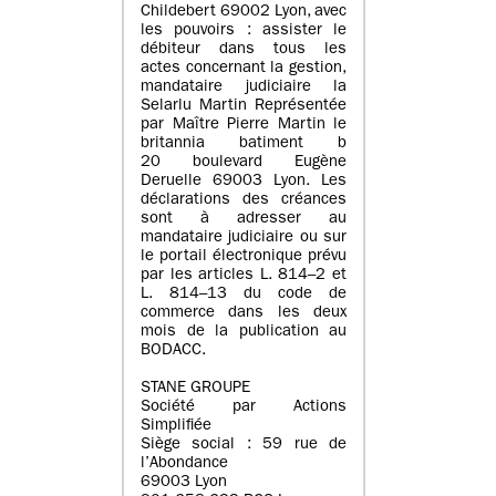
Childebert 69002 Lyon, avec
les pouvoirs : assister le
débiteur dans tous les
actes concernant la gestion,
mandataire judiciaire la
Selarlu Martin Représentée
par Maître Pierre Martin le
britannia batiment b
20 boulevard Eugène
Deruelle 69003 Lyon. Les
déclarations des créances
sont à adresser au
mandataire judiciaire ou sur
le portail électronique prévu
par les articles L. 814–2 et
L. 814–13 du code de
commerce dans les deux
mois de la publication au
BODACC.
STANE GROUPE
Société par Actions
Simplifiée
Siège social : 59 rue de
l’Abondance
69003 Lyon