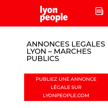
ANNONCES LEGALES
LYON – MARCHES
PUBLICS
PUBLIEZ UNE ANNONCE
LÉGALE SUR
LYONPEOPLE.COM