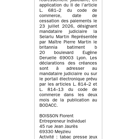
redressement judiciaire, en
application du II de l’article
L. 681–2 du code de
commerce, date de
cessation des paiements le
23 juillet 2026, désignant
mandataire judiciaire la
Selarlu Martin Représentée
par Maître Pierre Martin le
britannia batiment b
20 boulevard Eugène
Deruelle 69003 Lyon. Les
déclarations des créances
sont à adresser au
mandataire judiciaire ou sur
le portail électronique prévu
par les articles L. 814–2 et
L. 814–13 du code de
commerce dans les deux
mois de la publication au
BODACC.
BOISSON Florent
Entrepreneur Individuel
45 rue Jean Jaurès
69330 Meyzieu
Activité : tabac presse jeux