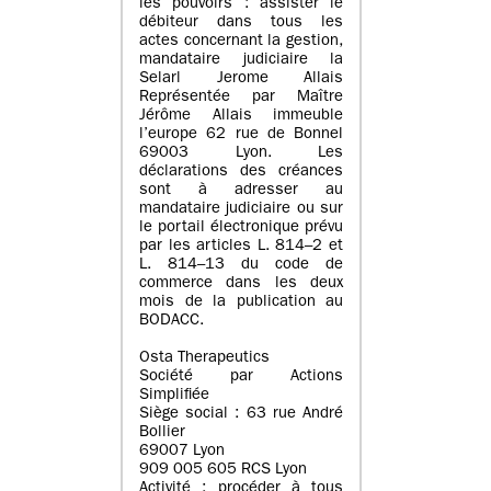
les pouvoirs : assister le
débiteur dans tous les
actes concernant la gestion,
mandataire judiciaire la
Selarl Jerome Allais
Représentée par Maître
Jérôme Allais immeuble
l’europe 62 rue de Bonnel
69003 Lyon. Les
déclarations des créances
sont à adresser au
mandataire judiciaire ou sur
le portail électronique prévu
par les articles L. 814–2 et
L. 814–13 du code de
commerce dans les deux
mois de la publication au
BODACC.
Osta Therapeutics
Société par Actions
Simplifiée
Siège social : 63 rue André
Bollier
69007 Lyon
909 005 605 RCS Lyon
Activité : procéder à tous