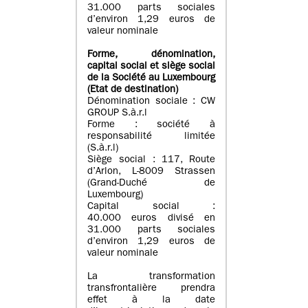
31.000 parts sociales
d’environ 1,29 euros de
valeur nominale
Forme, dénomination
,
capital social
et siège social
de la Société au Luxembourg
(Etat d
e destination
)
Dénomination sociale : CW
GROUP S.à.r.l
Forme : société à
responsabilité limitée
(S.à.r.l)
Siège social : 117, Route
d’Arlon, L-8009 Strassen
(Grand-Duché de
Luxembourg)
Capital social :
40.000 euros divisé en
31.000 parts sociales
d’environ 1,29 euros de
valeur nominale
La transformation
transfrontalière prendra
effet à la date