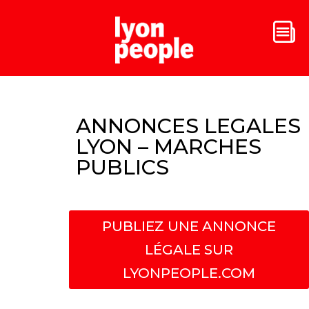
ANNONCES LEGALES
LYON – MARCHES
PUBLICS
PUBLIEZ UNE ANNONCE
LÉGALE SUR
LYONPEOPLE.COM