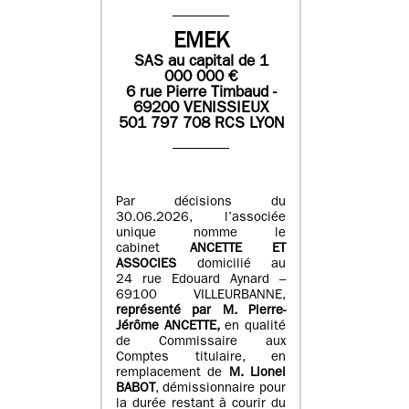
EMEK
SAS
au capital de
1
0
00 000
€
6 rue Pierre Timbaud -
69200 VENISSIEUX
501 797 708 RCS LYON
Par décisions du
30.06.2026, l’associée
unique nomme le
cabinet
ANCETTE ET
ASSOCIES
domicilié au
24 rue Edouard Aynard –
69100 VILLEURBANNE,
r
eprésenté par M
.
Pierre
-
Jérôme ANCETTE,
en qualité
de Commissaire aux
Comptes titulaire, en
remplacement de
M
.
Lionel
BABOT
, démissionnaire pour
la durée restant à courir du